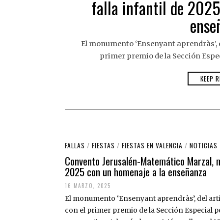
falla infantil de 202
R
Z
O
ense
,
2
0
El monumento ‘Ensenyant aprendràs’, del
2
5
primer premio de la Sección Espe
KEEP R
FALLAS
/
FIESTAS
/
FIESTAS EN VALENCIA
/
NOTICIAS
Convento Jerusalén-Matemático Marzal, me
2025 con un homenaje a la enseñanza
16 MARZO, 2025
1
6
El monumento ‘Ensenyant aprendràs’, del artis
M
A
con el primer premio de la Sección Especial 
R