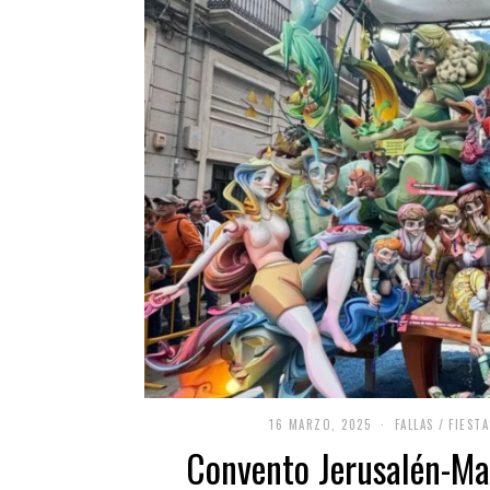
16 MARZO, 2025
1
FALLAS
/
FIESTA
6
Convento Jerusalén-Ma
M
A