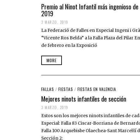
Premio al Ninot Infantil más ingenioso de 
2019
3 MARZO, 2019
La Federació de Falles en Especial Ingeni i Gr
“Vicente Ros Belda” a la Falla Plaza del Pilar E
de febrero en la Exposició
MORE
FALLAS
/
FIESTAS
/
FIESTAS EN VALENCIA
Mejores ninots infantiles de sección
3 MARZO, 2019
Estos son los mejores ninots infantiles de c
Especial: Falla 83 Ciscar-Borriana de Bernardo
Falla 100 Arquebisbe Olaechea-Sant Marcel·lí 
Sección 2: