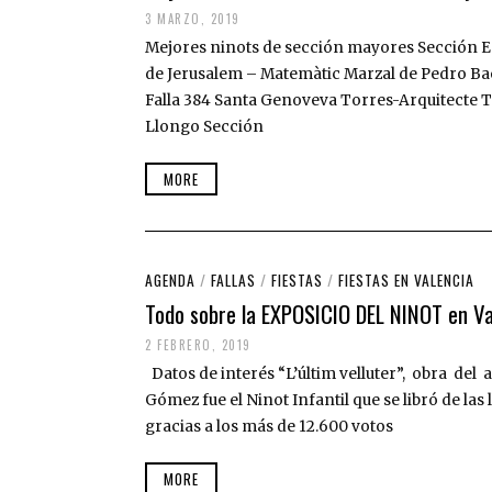
3 MARZO, 2019
Mejores ninots de sección mayores Sección Es
de Jerusalem – Matemàtic Marzal de Pedro Ba
Falla 384 Santa Genoveva Torres-Arquitecte 
Llongo Sección
MORE
AGENDA
/
FALLAS
/
FIESTAS
/
FIESTAS EN VALENCIA
Todo sobre la EXPOSICIO DEL NINOT en Va
2 FEBRERO, 2019
Datos de interés “L’últim velluter”, obra del a
Gómez fue el Ninot Infantil que se libró de las 
gracias a los más de 12.600 votos
MORE