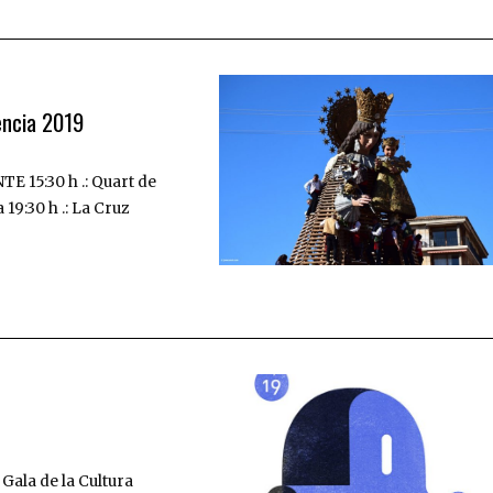
lencia 2019
15:30 h .: Quart de
a 19:30 h .: La Cruz
Gala de la Cultura