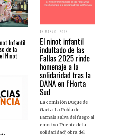
15 MARZO, 2025
1
6
El ninot infantil
not Infantil
M
A
indultado de las
so de la
R
el Ninot
Z
Fallas 2025 rinde
O
homenaje a la
,
2
solidaridad tras la
0
2
DANA en l’Horta
5
Sud
La comisión Duque de
Gaeta-La Pobla de
Farnals salva del fuego al
emotivo ‘Puente de la
solidaridad’, obra del