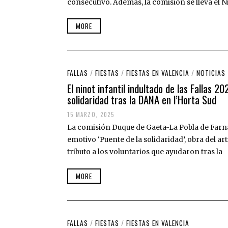
consecutivo. Además, la comisión se lleva el Ni
Z
O
,
MORE
2
0
2
5
FALLAS
/
FIESTAS
/
FIESTAS EN VALENCIA
/
NOTICIAS
El ninot infantil indultado de las Fallas 2
solidaridad tras la DANA en l’Horta Sud
15 MARZO, 2025
1
6
La comisión Duque de Gaeta-La Pobla de Farnal
M
A
emotivo ‘Puente de la solidaridad’, obra del ar
R
tributo a los voluntarios que ayudaron tras la
Z
O
,
MORE
2
0
2
5
FALLAS
/
FIESTAS
/
FIESTAS EN VALENCIA