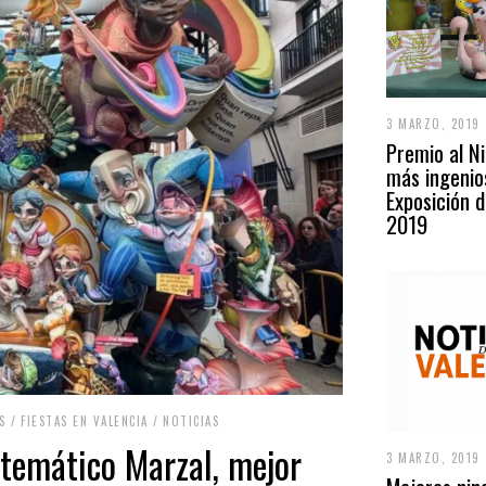
3 MARZO, 2019
Premio al Ni
más ingenio
Exposición d
2019
S
/
FIESTAS EN VALENCIA
/
NOTICIAS
temático Marzal, mejor
3 MARZO, 2019