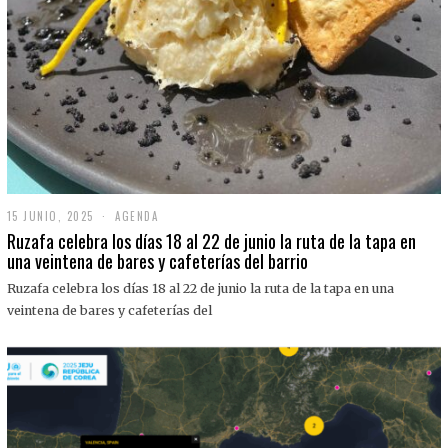
15 JUNIO, 2025
1
AGENDA
5
Ruzafa celebra los días 18 al 22 de junio la ruta de la tapa en
J
una veintena de bares y cafeterías del barrio
U
N
Ruzafa celebra los días 18 al 22 de junio la ruta de la tapa en una
I
O
veintena de bares y cafeterías del
,
2
0
2
5