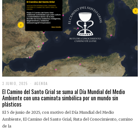
3 JUNIO, 2025
3
AGENDA
J
El Camino del Santo Grial se suma al Día Mundial del Medio
U
Ambiente con una caminata simbólica por un mundo sin
N
plásticos
I
O
,
El 5 de junio de 2025, con motivo del Día Mundial del Medio
2
Ambiente, El Camino del Santo Grial, Ruta del Conocimiento, camino
0
2
de la
5