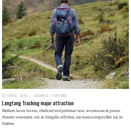
,
2
0
1
9
23 JUNIO, 2015
LUGARES
/
TURISMO
Langtang Tracking major attraction
Nullam lacus lorem, eleifend sed pulvinar non, accumsan ut purus.
Mauris venenatis, est at fringilla efficitur, mi massa imperdiet mi, in
finibus