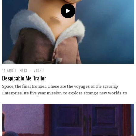
14 ABRIL, 2013
1
VIDEO
9
Despicable Me Trailer
D
I
Space, the final frontier. These are the voyages of the starship
C
Enterprise. Its five year mission: to explore strange new worlds, to
I
E
M
B
R
E
,
2
0
1