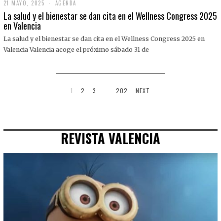
21 MAYO, 2025
2
AGENDA
1
La salud y el bienestar se dan cita en el Wellness Congress 2025
M
en Valencia
A
Y
La salud y el bienestar se dan cita en el Wellness Congress 2025 en
O
,
Valencia Valencia acoge el próximo sábado 31 de
2
0
2
5
1
2
3
…
202
NEXT
REVISTA VALENCIA