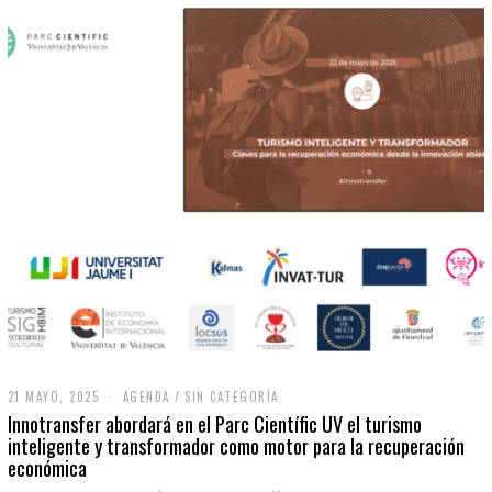
21 MAYO, 2025
2
AGENDA
/
SIN CATEGORÍA
1
Innotransfer abordará en el Parc Científic UV el turismo
M
inteligente y transformador como motor para la recuperación
A
económica
Y
O