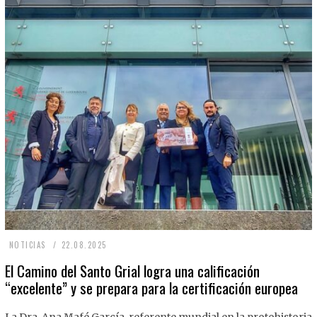
2
NOTICIAS
22.08.2025
2
El Camino del Santo Grial logra una calificación
“excelente” y se prepara para la certificación europea
.
0