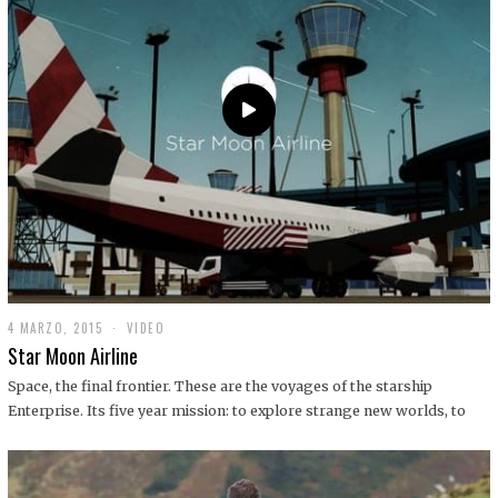
0
1
9
4 MARZO, 2015
1
VIDEO
9
Star Moon Airline
D
I
Space, the final frontier. These are the voyages of the starship
C
Enterprise. Its five year mission: to explore strange new worlds, to
I
E
M
B
R
E