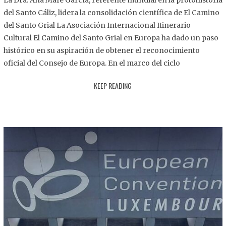
La Dra. Ana Mafé García, referente mundial en la protohistoria
8
del Santo Cáliz, lidera la consolidación científica de El Camino
.
del Santo Grial La Asociación Internacional Itinerario
2
Cultural El Camino del Santo Grial en Europa ha dado un paso
0
histórico en su aspiración de obtener el reconocimiento
2
oficial del Consejo de Europa. En el marco del ciclo
5
KEEP READING