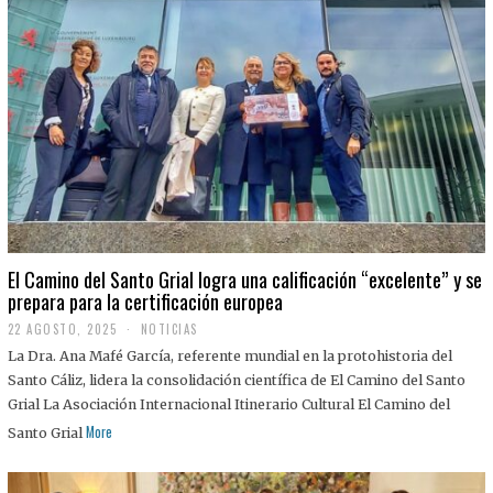
El Camino del Santo Grial logra una calificación “excelente” y se
prepara para la certificación europea
22 AGOSTO, 2025
2
NOTICIAS
2
La Dra. Ana Mafé García, referente mundial en la protohistoria del
A
G
Santo Cáliz, lidera la consolidación científica de El Camino del Santo
O
Grial La Asociación Internacional Itinerario Cultural El Camino del
S
T
More
Santo Grial
O
,
2