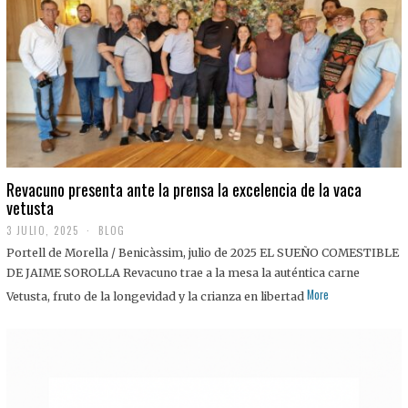
0
2
5
Revacuno presenta ante la prensa la excelencia de la vaca
vetusta
3 JULIO, 2025
1
BLOG
1
Portell de Morella / Benicàssim, julio de 2025 EL SUEÑO COMESTIBLE
J
U
DE JAIME SOROLLA Revacuno trae a la mesa la auténtica carne
L
More
Vetusta, fruto de la longevidad y la crianza en libertad
I
O
,
2
0
2
5