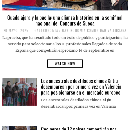
Guadalajara y la paella: una alianza histórica en la semifinal
nacional del Concurs de Sueca
26 MAYO, 2025
2
GASTRONOMIA
/
GASTRONOMÍA COMUNIDAD VALENCIANA
6
La prueba, que ha resultado todo un éxito de público y participación, ha
M
A
servido para seleccionar a los 10 profesionales llegados de toda
Y
España que competirán el próximo 14 de septiembre en
O
,
2
WATCH NOW
0
2
5
Los ancestrales destilados chinos Xi Jiu
desembarcan por primera vez en Valencia
para posicionarse en el mercado europeo.
Los ancestrales destilados chinos Xi Jiu
desembarcan por primera vez en Valencia
Cocineros de 12 países competirán por