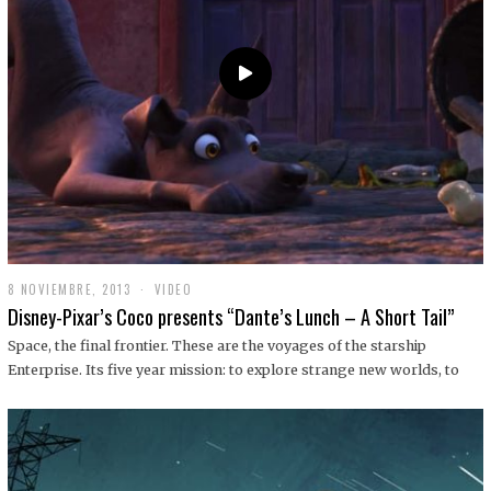
9
8 NOVIEMBRE, 2013
1
VIDEO
9
Disney-Pixar’s Coco presents “Dante’s Lunch – A Short Tail”
D
I
Space, the final frontier. These are the voyages of the starship
C
Enterprise. Its five year mission: to explore strange new worlds, to
I
E
M
B
R
E
,
2