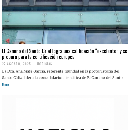
El Camino del Santo Grial logra una calificación “excelente” y se
prepara para la certificación europea
22 AGOSTO, 2025
2
NOTICIAS
2
La Dra. Ana Mafé García, referente mundial en la protohistoria del
A
G
Santo Cáliz, lidera la consolidación científica de El Camino del Santo
O
More
S
T
O
,
2
0
2
5