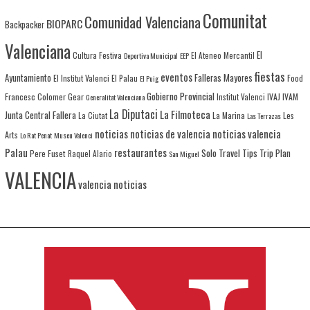
Comunitat
Comunidad Valenciana
BIOPARC
Backpacker
Valenciana
El
Cultura Festiva
Deportiva Municipal
EEP
El Ateneo Mercantil
fiestas
eventos
Ayuntamiento
Falleras Mayores
El Institut Valenci
El Palau
Food
El Puig
Gobierno Provincial
Francesc Colomer
Gear
IVAJ
IVAM
Generalitat Valenciana
Institut Valenci
La Diputaci
La Filmoteca
Junta Central Fallera
La Marina
Les
La Ciutat
Las Terrazas
noticias
noticias de valencia
noticias valencia
Arts
Lo Rat Penat
Museu Valenci
Palau
restaurantes
Solo Travel
Tips
Trip Plan
Pere Fuset
Raquel Alario
San Miguel
VALENCIA
valencia noticias