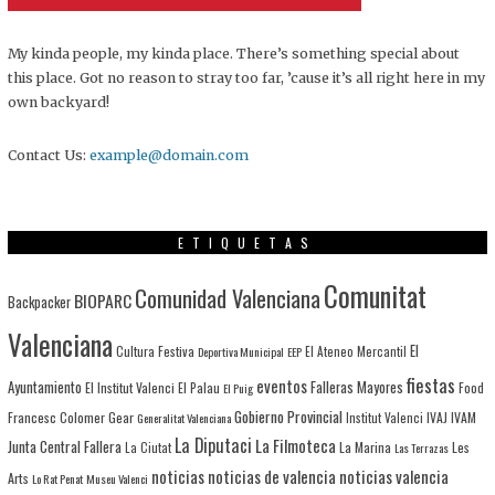
My kinda people, my kinda place. There’s something special about
this place. Got no reason to stray too far, ’cause it’s all right here in my
own backyard!
Contact Us:
example@domain.com
ETIQUETAS
Comunitat
Comunidad Valenciana
BIOPARC
Backpacker
Valenciana
El
Cultura Festiva
Deportiva Municipal
EEP
El Ateneo Mercantil
fiestas
eventos
Ayuntamiento
Falleras Mayores
El Institut Valenci
El Palau
Food
El Puig
Gobierno Provincial
Francesc Colomer
Gear
IVAJ
IVAM
Generalitat Valenciana
Institut Valenci
La Diputaci
La Filmoteca
Junta Central Fallera
La Marina
Les
La Ciutat
Las Terrazas
noticias
noticias de valencia
noticias valencia
Arts
Lo Rat Penat
Museu Valenci