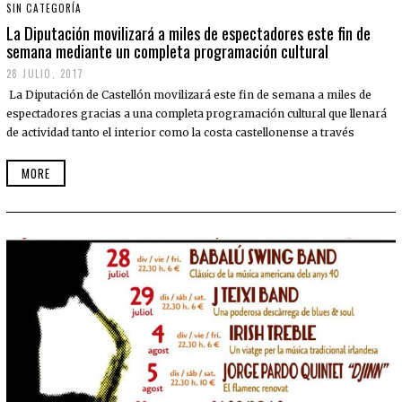
SIN CATEGORÍA
La Diputación movilizará a miles de espectadores este fin de
semana mediante un completa programación cultural
28 JULIO, 2017
5
J
La Diputación de Castellón movilizará este fin de semana a miles de
U
N
espectadores gracias a una completa programación cultural que llenará
I
de actividad tanto el interior como la costa castellonense a través
O
,
2
MORE
0
2
0