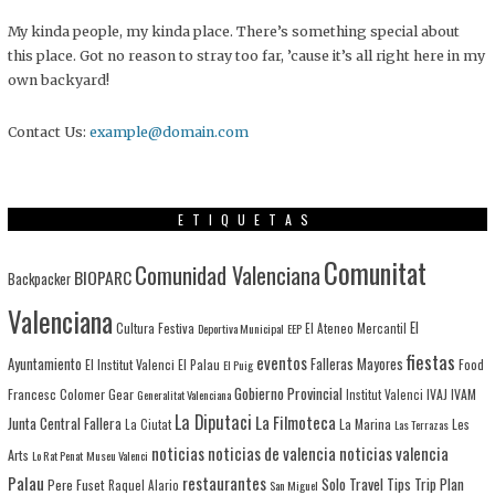
My kinda people, my kinda place. There’s something special about
this place. Got no reason to stray too far, ’cause it’s all right here in my
own backyard!
Contact Us:
example@domain.com
ETIQUETAS
Comunitat
Comunidad Valenciana
BIOPARC
Backpacker
Valenciana
El
Cultura Festiva
Deportiva Municipal
EEP
El Ateneo Mercantil
fiestas
eventos
Ayuntamiento
Falleras Mayores
El Institut Valenci
El Palau
Food
El Puig
Gobierno Provincial
Francesc Colomer
Gear
IVAJ
IVAM
Generalitat Valenciana
Institut Valenci
La Diputaci
La Filmoteca
Junta Central Fallera
La Marina
Les
La Ciutat
Las Terrazas
noticias
noticias de valencia
noticias valencia
Arts
Lo Rat Penat
Museu Valenci
Palau
restaurantes
Solo Travel
Tips
Trip Plan
Pere Fuset
Raquel Alario
San Miguel