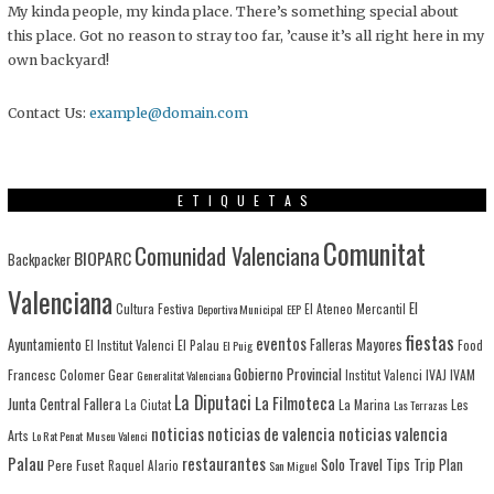
My kinda people, my kinda place. There’s something special about
this place. Got no reason to stray too far, ’cause it’s all right here in my
own backyard!
Contact Us:
example@domain.com
ETIQUETAS
Comunitat
Comunidad Valenciana
BIOPARC
Backpacker
Valenciana
El
Cultura Festiva
Deportiva Municipal
EEP
El Ateneo Mercantil
fiestas
eventos
Ayuntamiento
Falleras Mayores
El Institut Valenci
El Palau
Food
El Puig
Gobierno Provincial
Francesc Colomer
Gear
IVAJ
IVAM
Generalitat Valenciana
Institut Valenci
La Diputaci
La Filmoteca
Junta Central Fallera
La Marina
Les
La Ciutat
Las Terrazas
noticias
noticias de valencia
noticias valencia
Arts
Lo Rat Penat
Museu Valenci
Palau
restaurantes
Solo Travel
Tips
Trip Plan
Pere Fuset
Raquel Alario
San Miguel