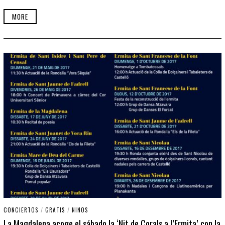
MORE
CONCIERTOS
/
GRATIS
/
NINOS
La Magdalena acoge el sábado la ‘Nit de Corals a l’Ermita’ con la