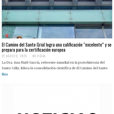
El Camino del Santo Grial logra una calificación “excelente” y se
prepara para la certificación europea
22 AGOSTO, 2025
2
NOTICIAS
2
La Dra. Ana Mafé García, referente mundial en la protohistoria del
A
G
Santo Cáliz, lidera la consolidación científica de El Camino del Santo
O
More
S
T
O
,
2
0
2
5