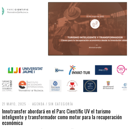
21 MAYO, 2025
2
AGENDA
/
SIN CATEGORÍA
1
Innotransfer abordará en el Parc Científic UV el turismo
M
inteligente y transformador como motor para la recuperación
A
económica
Y
O