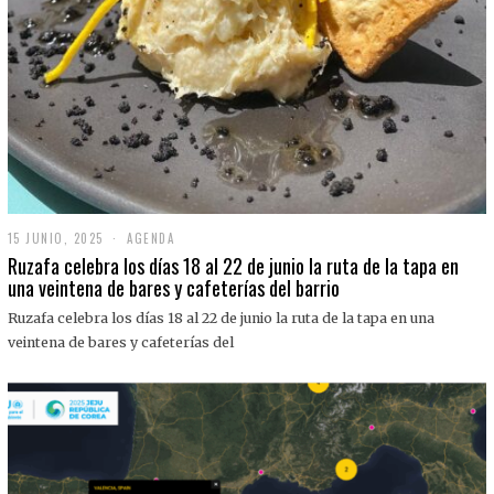
15 JUNIO, 2025
1
AGENDA
5
Ruzafa celebra los días 18 al 22 de junio la ruta de la tapa en
J
una veintena de bares y cafeterías del barrio
U
N
Ruzafa celebra los días 18 al 22 de junio la ruta de la tapa en una
I
O
veintena de bares y cafeterías del
,
2
0
2
5