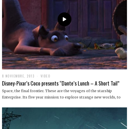
9
8 NOVIEMBRE, 2013
1
VIDEO
9
Disney-Pixar’s Coco presents “Dante’s Lunch – A Short Tail”
D
I
Space, the final frontier. These are the voyages of the starship
C
Enterprise. Its five year mission: to explore strange new worlds, to
I
E
M
B
R
E
,
2