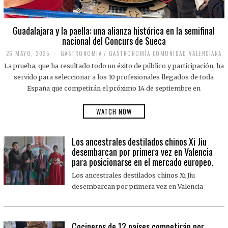
Guadalajara y la paella: una alianza histórica en la semifinal
nacional del Concurs de Sueca
26 MAYO, 2025
2
GASTRONOMIA
/
GASTRONOMÍA COMUNIDAD VALENCIANA
6
La prueba, que ha resultado todo un éxito de público y participación, ha
M
A
servido para seleccionar a los 10 profesionales llegados de toda
Y
España que competirán el próximo 14 de septiembre en
O
,
2
WATCH NOW
0
2
5
Los ancestrales destilados chinos Xi Jiu
desembarcan por primera vez en Valencia
para posicionarse en el mercado europeo.
Los ancestrales destilados chinos Xi Jiu
desembarcan por primera vez en Valencia
Cocineros de 12 países competirán por