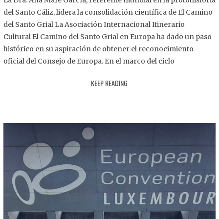
La Dra. Ana Mafé García, referente mundial en la protohistoria
8
del Santo Cáliz, lidera la consolidación científica de El Camino
.
del Santo Grial La Asociación Internacional Itinerario
2
Cultural El Camino del Santo Grial en Europa ha dado un paso
0
histórico en su aspiración de obtener el reconocimiento
2
oficial del Consejo de Europa. En el marco del ciclo
5
KEEP READING