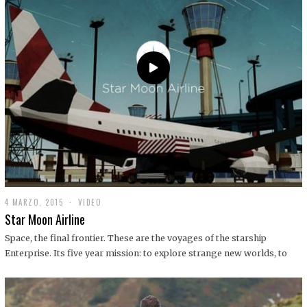
0
1
9
4 MARZO, 2015
1
VIDEO
9
Star Moon Airline
D
I
Space, the final frontier. These are the voyages of the starship
C
Enterprise. Its five year mission: to explore strange new worlds, to
I
E
M
B
R
E