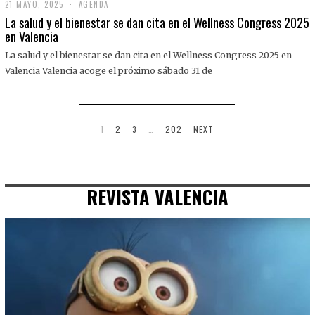
21 MAYO, 2025
2
AGENDA
1
La salud y el bienestar se dan cita en el Wellness Congress 2025
M
en Valencia
A
Y
La salud y el bienestar se dan cita en el Wellness Congress 2025 en
O
,
Valencia Valencia acoge el próximo sábado 31 de
2
0
2
5
1
2
3
…
202
NEXT
REVISTA VALENCIA