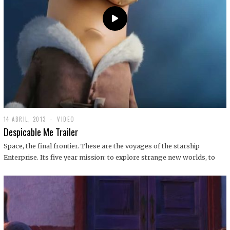
14 ABRIL, 2013
1
VIDEO
9
Despicable Me Trailer
D
I
Space, the final frontier. These are the voyages of the starship
C
Enterprise. Its five year mission: to explore strange new worlds, to
I
E
M
B
R
E
,
2
0
1