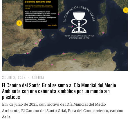
3 JUNIO, 2025
3
AGENDA
J
El Camino del Santo Grial se suma al Día Mundial del Medio
U
Ambiente con una caminata simbólica por un mundo sin
N
plásticos
I
O
,
El 5 de junio de 2025, con motivo del Día Mundial del Medio
2
Ambiente, El Camino del Santo Grial, Ruta del Conocimiento, camino
0
2
de la
5