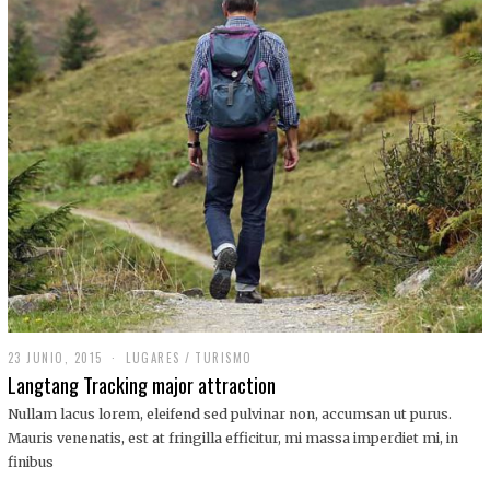
,
2
0
1
9
23 JUNIO, 2015
LUGARES
/
TURISMO
Langtang Tracking major attraction
Nullam lacus lorem, eleifend sed pulvinar non, accumsan ut purus.
Mauris venenatis, est at fringilla efficitur, mi massa imperdiet mi, in
finibus