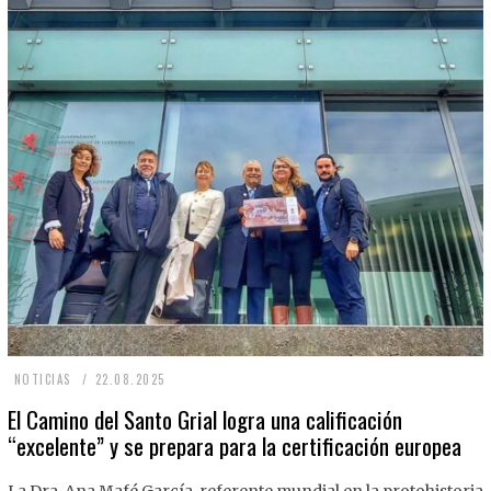
2
NOTICIAS
22.08.2025
2
El Camino del Santo Grial logra una calificación
“excelente” y se prepara para la certificación europea
.
0