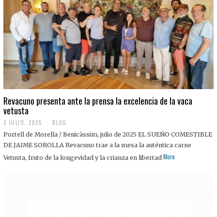
0
2
5
Revacuno presenta ante la prensa la excelencia de la vaca
vetusta
3 JULIO, 2025
1
BLOG
1
Portell de Morella / Benicàssim, julio de 2025 EL SUEÑO COMESTIBLE
J
U
DE JAIME SOROLLA Revacuno trae a la mesa la auténtica carne
L
More
Vetusta, fruto de la longevidad y la crianza en libertad
I
O
,
2
0
2
5