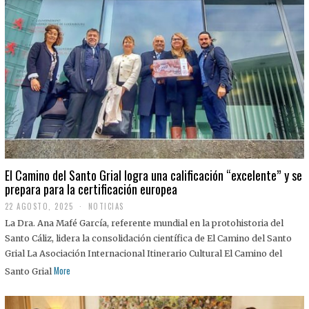
El Camino del Santo Grial logra una calificación “excelente” y se
prepara para la certificación europea
22 AGOSTO, 2025
2
NOTICIAS
2
La Dra. Ana Mafé García, referente mundial en la protohistoria del
A
G
Santo Cáliz, lidera la consolidación científica de El Camino del Santo
O
Grial La Asociación Internacional Itinerario Cultural El Camino del
S
T
More
Santo Grial
O
,
2