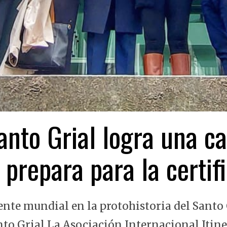
nto Grial logra una ca
 prepara para la certi
ente mundial en la protohistoria del Santo 
nto Grial La Asociación Internacional Itin