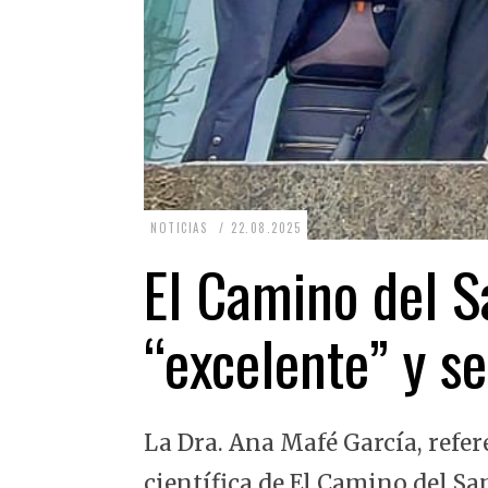
2
NOTICIAS
22.08.2025
2
El Camino del Sa
.
0
“excelente” y se
8
.
2
La Dra. Ana Mafé García, refer
0
2
científica de El Camino del Sa