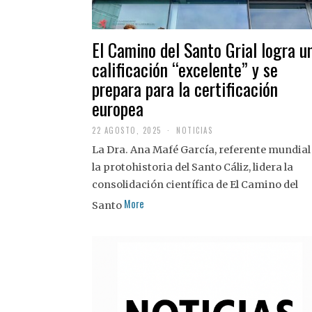
El Camino del Santo Grial logra u
calificación “excelente” y se
prepara para la certificación
europea
22 AGOSTO, 2025
2
NOTICIAS
2
La Dra. Ana Mafé García, referente mundial
A
G
la protohistoria del Santo Cáliz, lidera la
O
S
consolidación científica de El Camino del
T
More
O
Santo
,
2
0
2
5