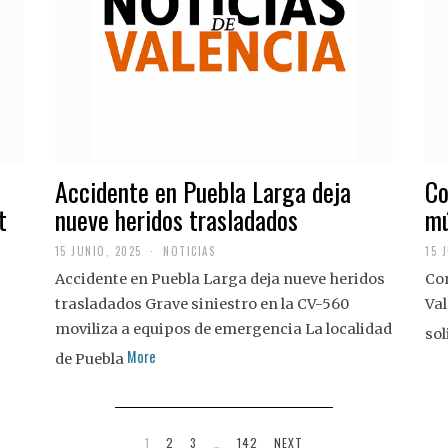
Accidente en Puebla Larga deja
Co
t
nueve heridos trasladados
mú
15 JUNIO, 2025
NOTICIAS
15 
Accidente en Puebla Larga deja nueve heridos
Con
trasladados Grave siniestro en la CV-560
Val
moviliza a equipos de emergencia La localidad
sol
More
de Puebla
1
2
3
…
142
NEXT