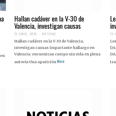
na
Hallan cadáver en la V-30 de
Le
Valencia, investigan causas
in
15 JUNIO, 2025
NOTICIAS
15 
Hallan cadáver en la V-30 de Valencia,
Les
investigan causas Impactante hallazgo en
DA
Valencia: encuentran cuerpo sin vida en plena
DA
 en
More
autovía Una aparición
tra