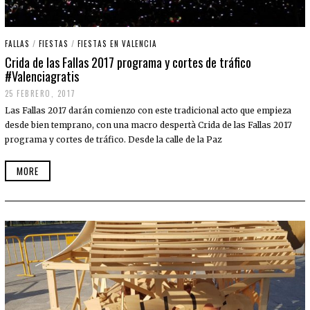
FALLAS
/
FIESTAS
/
FIESTAS EN VALENCIA
Crida de las Fallas 2017 programa y cortes de tráfico
#Valenciagratis
25 FEBRERO, 2017
2
5
Las Fallas 2017 darán comienzo con este tradicional acto que empieza
F
E
desde bien temprano, con una macro despertà Crida de las Fallas 2017
B
programa y cortes de tráfico. Desde la calle de la Paz
R
E
R
MORE
O
,
2
0
1
7