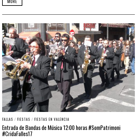
MORE
O
,
2
0
1
7
FALLAS
/
FIESTAS
/
FIESTAS EN VALENCIA
Entrada de Bandas de Música 12:00 horas #SomPatrimoni
#CridaFalles17