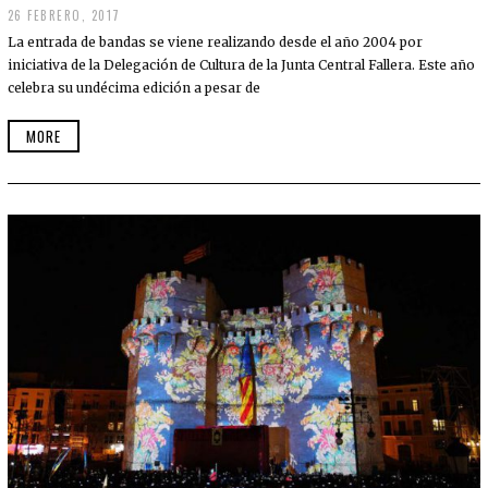
26 FEBRERO, 2017
2
8
La entrada de bandas se viene realizando desde el año 2004 por
F
E
iniciativa de la Delegación de Cultura de la Junta Central Fallera. Este año
B
celebra su undécima edición a pesar de
R
E
R
MORE
O
,
2
0
1
7