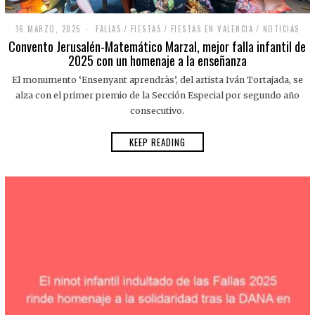
16 MARZO, 2025
1
FALLAS
/
FIESTAS
/
FIESTAS EN VALENCIA
/
NOTICIAS
6
Convento Jerusalén-Matemático Marzal, mejor falla infantil de
M
2025 con un homenaje a la enseñanza
A
R
El monumento ‘Ensenyant aprendràs’, del artista Iván Tortajada, se
Z
O
alza con el primer premio de la Sección Especial por segundo año
,
consecutivo.
2
0
2
KEEP READING
5