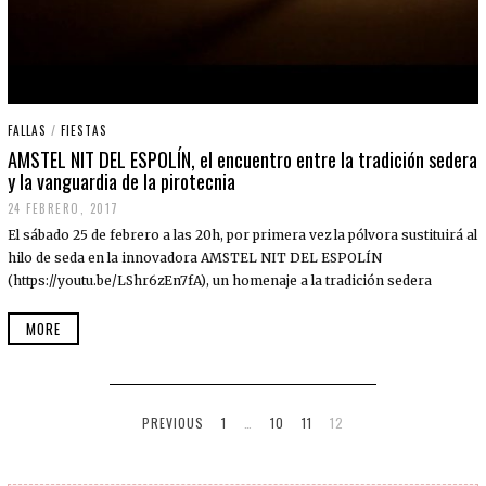
FALLAS
/
FIESTAS
AMSTEL NIT DEL ESPOLÍN, el encuentro entre la tradición sedera
y la vanguardia de la pirotecnia
24 FEBRERO, 2017
3
0
El sábado 25 de febrero a las 20h, por primera vez la pólvora sustituirá al
A
B
hilo de seda en la innovadora AMSTEL NIT DEL ESPOLÍN
R
(https://youtu.be/LShr6zEn7fA), un homenaje a la tradición sedera
I
L
,
MORE
2
0
1
8
PREVIOUS
1
…
10
11
12