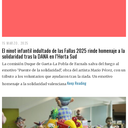
15 MARZO, 2025
1
6
El ninot infantil indultado de las Fallas 2025 rinde homenaje a la
M
solidaridad tras la DANA en l’Horta Sud
A
R
La comisión Duque de Gaeta-La Pobla de Farnals salva del fuego al
Z
O
emotivo ‘Puente de la solidaridad’, obra del artista Mario Pérez, con un
,
tributo a los voluntarios que ayudaron tras la riada. Un emotivo
2
0
Keep Reading
homenaje a la solidaridad valenciana
2
5