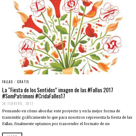
FALLAS
/
GRATIS
La “Fiesta de los Sentidos” imagen de las #Fallas 2017
#SomPatrimoni #CridaFalles17
26 FEBRERO, 2017
2
8
Pensando en cómo abordar este proyecto y en la mejor forma de
F
E
transmitir gráficamente lo que para nosotros representa la fiesta de las
B
Fallas, finalmente optamos por trascender el formato de un
R
E
R