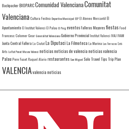
Comunitat
Comunidad Valenciana
BIOPARC
Backpacker
Valenciana
El
Cultura Festiva
Deportiva Municipal
EEP
El Ateneo Mercantil
fiestas
eventos
Ayuntamiento
Falleras Mayores
El Institut Valenci
El Palau
Food
El Puig
Gobierno Provincial
Francesc Colomer
Gear
IVAJ
IVAM
Generalitat Valenciana
Institut Valenci
La Diputaci
La Filmoteca
Junta Central Fallera
La Marina
Les
La Ciutat
Las Terrazas
noticias
noticias de valencia
noticias valencia
Arts
Lo Rat Penat
Museu Valenci
Palau
restaurantes
Solo Travel
Tips
Trip Plan
Pere Fuset
Raquel Alario
San Miguel
VALENCIA
valencia noticias