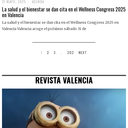
21 MAYO, 2025
2
AGENDA
1
La salud y el bienestar se dan cita en el Wellness Congress 2025
M
en Valencia
A
Y
La salud y el bienestar se dan cita en el Wellness Congress 2025 en
O
,
Valencia Valencia acoge el próximo sábado 31 de
2
0
2
5
1
2
3
…
202
NEXT
REVISTA VALENCIA