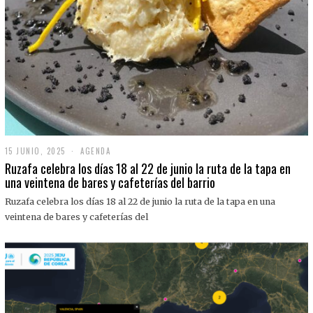
15 JUNIO, 2025
1
AGENDA
5
Ruzafa celebra los días 18 al 22 de junio la ruta de la tapa en
J
una veintena de bares y cafeterías del barrio
U
N
Ruzafa celebra los días 18 al 22 de junio la ruta de la tapa en una
I
O
veintena de bares y cafeterías del
,
2
0
2
5