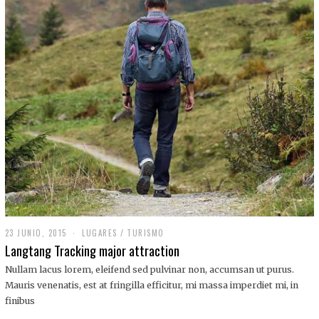
,
2
0
1
9
23 JUNIO, 2015
LUGARES
/
TURISMO
Langtang Tracking major attraction
Nullam lacus lorem, eleifend sed pulvinar non, accumsan ut purus.
Mauris venenatis, est at fringilla efficitur, mi massa imperdiet mi, in
finibus