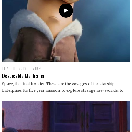
14 ABRIL, 2013
1
VIDEO
9
Despicable Me Trailer
D
I
Space, the final frontier. These are the voyages of the starship
C
Enterprise. Its five year mission: to explore strange new worlds, to
I
E
M
B
R
E
,
2
0
1