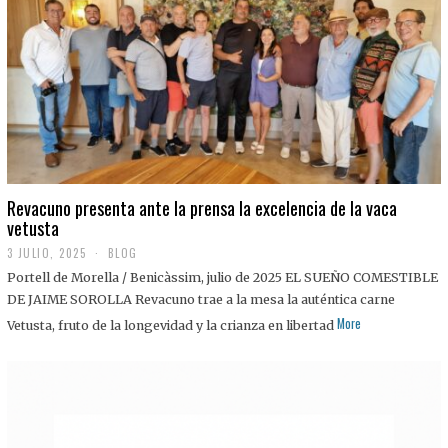
0
2
5
Revacuno presenta ante la prensa la excelencia de la vaca
vetusta
3 JULIO, 2025
1
BLOG
1
Portell de Morella / Benicàssim, julio de 2025 EL SUEÑO COMESTIBLE
J
U
DE JAIME SOROLLA Revacuno trae a la mesa la auténtica carne
L
More
Vetusta, fruto de la longevidad y la crianza en libertad
I
O
,
2
0
2
5