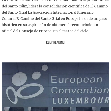
La Dra. Ana Mafé García, referente mundial en la protohistoria
8
del Santo Cáliz, lidera la consolidación científica de El Camino
.
del Santo Grial La Asociación Internacional Itinerario
2
Cultural El Camino del Santo Grial en Europa ha dado un paso
0
histórico en su aspiración de obtener el reconocimiento
2
oficial del Consejo de Europa. En el marco del ciclo
5
KEEP READING