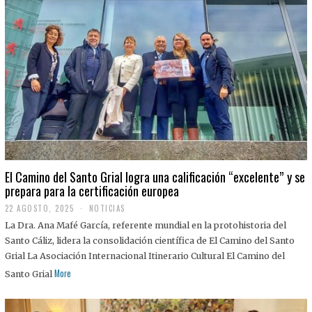
El Camino del Santo Grial logra una calificación “excelente” y se
prepara para la certificación europea
22 AGOSTO, 2025
2
NOTICIAS
2
La Dra. Ana Mafé García, referente mundial en la protohistoria del
A
G
Santo Cáliz, lidera la consolidación científica de El Camino del Santo
O
Grial La Asociación Internacional Itinerario Cultural El Camino del
S
T
More
Santo Grial
O
,
2