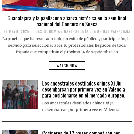
Guadalajara y la paella: una alianza histórica en la semifinal
nacional del Concurs de Sueca
26 MAYO, 2025
2
GASTRONOMIA
/
GASTRONOMÍA COMUNIDAD VALENCIANA
6
La prueba, que ha resultado todo un éxito de público y participación, ha
M
A
servido para seleccionar a los 10 profesionales llegados de toda
Y
España que competirán el próximo 14 de septiembre en
O
,
2
WATCH NOW
0
2
5
Los ancestrales destilados chinos Xi Jiu
desembarcan por primera vez en Valencia
para posicionarse en el mercado europeo.
Los ancestrales destilados chinos Xi Jiu
desembarcan por primera vez en Valencia
Cocineros de 12 países competirán por