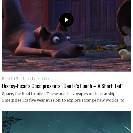
9
8 NOVIEMBRE, 2013
1
VIDEO
9
Disney-Pixar’s Coco presents “Dante’s Lunch – A Short Tail”
D
I
Space, the final frontier. These are the voyages of the starship
C
Enterprise. Its five year mission: to explore strange new worlds, to
I
E
M
B
R
E
,
2