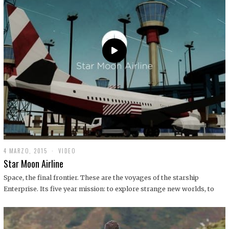
0
1
9
4 MARZO, 2015
1
VIDEO
9
Star Moon Airline
D
I
Space, the final frontier. These are the voyages of the starship
C
Enterprise. Its five year mission: to explore strange new worlds, to
I
E
M
B
R
E