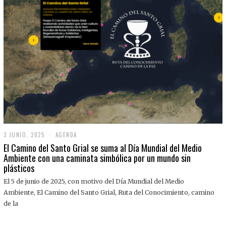
3 JUNIO, 2025
3
AGENDA
J
El Camino del Santo Grial se suma al Día Mundial del Medio
U
Ambiente con una caminata simbólica por un mundo sin
N
plásticos
I
O
,
El 5 de junio de 2025, con motivo del Día Mundial del Medio
2
Ambiente, El Camino del Santo Grial, Ruta del Conocimiento, camino
0
2
de la
5