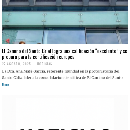
El Camino del Santo Grial logra una calificación “excelente” y se
prepara para la certificación europea
22 AGOSTO, 2025
2
NOTICIAS
2
La Dra. Ana Mafé García, referente mundial en la protohistoria del
A
G
Santo Cáliz, lidera la consolidación científica de El Camino del Santo
O
More
S
T
O
,
2
0
2
5