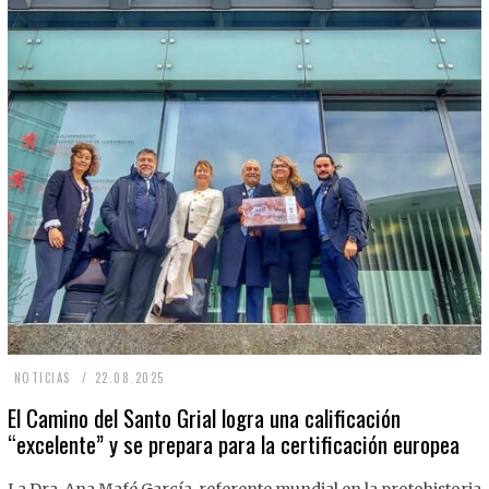
2
NOTICIAS
22.08.2025
2
El Camino del Santo Grial logra una calificación
“excelente” y se prepara para la certificación europea
.
0