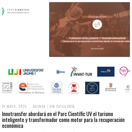
21 MAYO, 2025
2
AGENDA
/
SIN CATEGORÍA
1
Innotransfer abordará en el Parc Científic UV el turismo
M
inteligente y transformador como motor para la recuperación
A
económica
Y
O