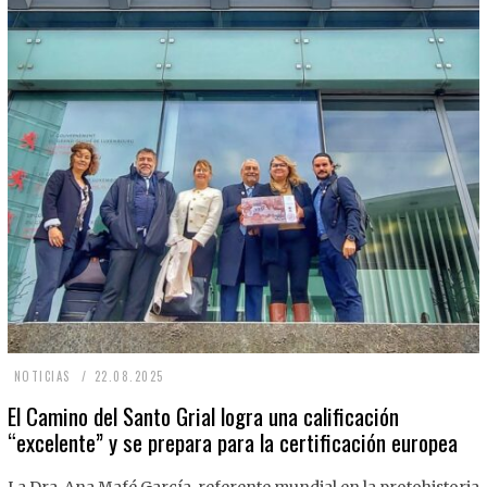
2
NOTICIAS
22.08.2025
2
El Camino del Santo Grial logra una calificación
“excelente” y se prepara para la certificación europea
.
0