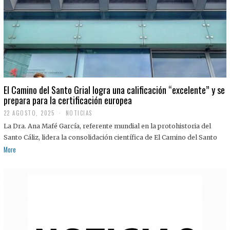
El Camino del Santo Grial logra una calificación “excelente” y se
prepara para la certificación europea
22 AGOSTO, 2025
2
NOTICIAS
2
La Dra. Ana Mafé García, referente mundial en la protohistoria del
A
G
Santo Cáliz, lidera la consolidación científica de El Camino del Santo
O
More
S
T
O
,
2
0
2
5