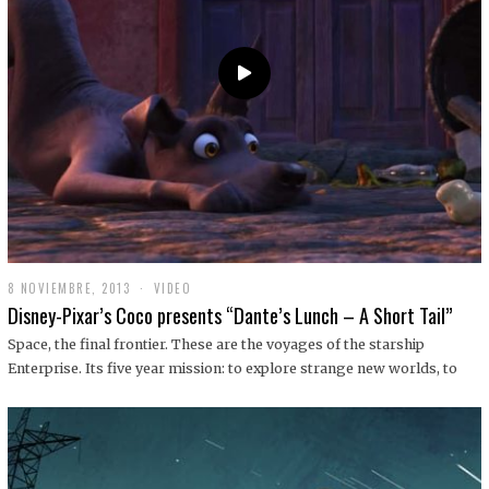
9
8 NOVIEMBRE, 2013
1
VIDEO
9
Disney-Pixar’s Coco presents “Dante’s Lunch – A Short Tail”
D
I
Space, the final frontier. These are the voyages of the starship
C
Enterprise. Its five year mission: to explore strange new worlds, to
I
E
M
B
R
E
,
2