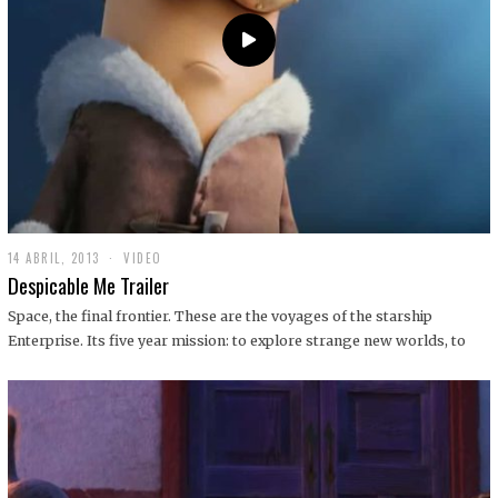
14 ABRIL, 2013
1
VIDEO
9
Despicable Me Trailer
D
I
Space, the final frontier. These are the voyages of the starship
C
Enterprise. Its five year mission: to explore strange new worlds, to
I
E
M
B
R
E
,
2
0
1