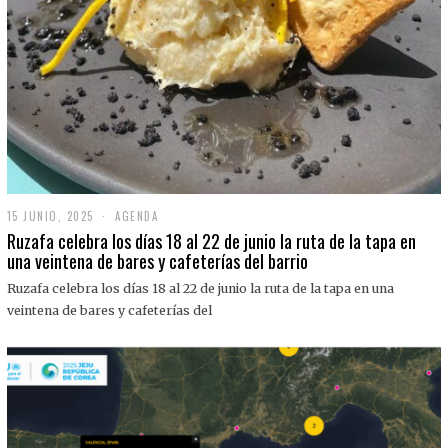
15 JUNIO, 2025
1
AGENDA
5
Ruzafa celebra los días 18 al 22 de junio la ruta de la tapa en
J
una veintena de bares y cafeterías del barrio
U
N
Ruzafa celebra los días 18 al 22 de junio la ruta de la tapa en una
I
O
veintena de bares y cafeterías del
,
2
0
2
5