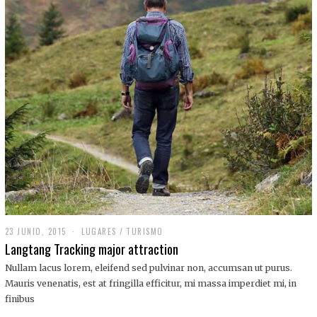
,
2
0
1
9
23 JUNIO, 2015
LUGARES
/
TURISMO
Langtang Tracking major attraction
Nullam lacus lorem, eleifend sed pulvinar non, accumsan ut purus.
Mauris venenatis, est at fringilla efficitur, mi massa imperdiet mi, in
finibus