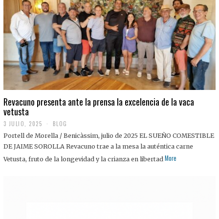
0
2
5
Revacuno presenta ante la prensa la excelencia de la vaca
vetusta
3 JULIO, 2025
1
BLOG
1
Portell de Morella / Benicàssim, julio de 2025 EL SUEÑO COMESTIBLE
J
U
DE JAIME SOROLLA Revacuno trae a la mesa la auténtica carne
L
More
Vetusta, fruto de la longevidad y la crianza en libertad
I
O
,
2
0
2
5