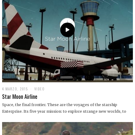
0
1
9
4 MARZO, 2015
1
VIDEO
9
Star Moon Airline
D
I
Space, the final frontier. These are the voyages of the starship
C
Enterprise. Its five year mission: to explore strange new worlds, to
I
E
M
B
R
E