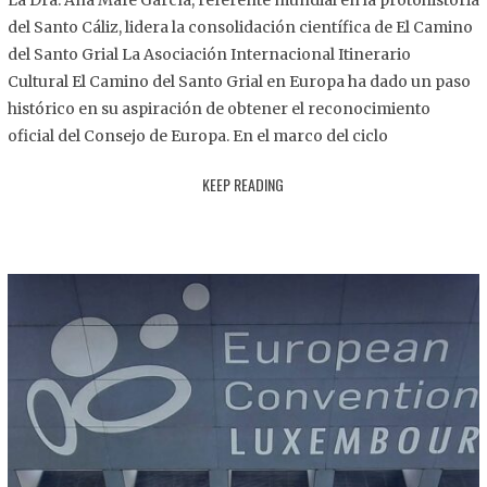
La Dra. Ana Mafé García, referente mundial en la protohistoria
8
del Santo Cáliz, lidera la consolidación científica de El Camino
.
del Santo Grial La Asociación Internacional Itinerario
2
Cultural El Camino del Santo Grial en Europa ha dado un paso
0
histórico en su aspiración de obtener el reconocimiento
2
oficial del Consejo de Europa. En el marco del ciclo
5
KEEP READING