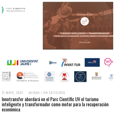
21 MAYO, 2025
2
AGENDA
/
SIN CATEGORÍA
1
Innotransfer abordará en el Parc Científic UV el turismo
M
inteligente y transformador como motor para la recuperación
A
económica
Y
O