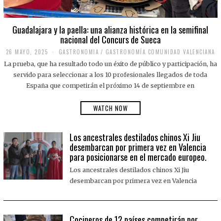
Guadalajara y la paella: una alianza histórica en la semifinal
nacional del Concurs de Sueca
26 MAYO, 2025
2
GASTRONOMIA
/
GASTRONOMÍA COMUNIDAD VALENCIANA
6
La prueba, que ha resultado todo un éxito de público y participación, ha
M
A
servido para seleccionar a los 10 profesionales llegados de toda
Y
España que competirán el próximo 14 de septiembre en
O
,
2
WATCH NOW
0
2
5
Los ancestrales destilados chinos Xi Jiu
desembarcan por primera vez en Valencia
para posicionarse en el mercado europeo.
Los ancestrales destilados chinos Xi Jiu
desembarcan por primera vez en Valencia
Cocineros de 12 países competirán por