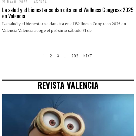
21 MAYO, 2025
2
AGENDA
1
La salud y el bienestar se dan cita en el Wellness Congress 2025
M
en Valencia
A
Y
La salud y el bienestar se dan cita en el Wellness Congress 2025 en
O
,
Valencia Valencia acoge el próximo sábado 31 de
2
0
2
5
1
2
3
…
202
NEXT
REVISTA VALENCIA