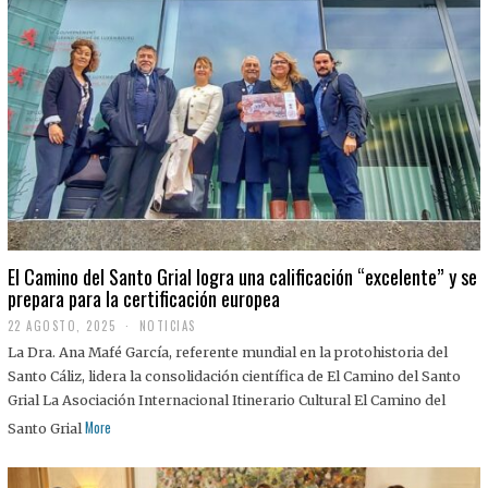
El Camino del Santo Grial logra una calificación “excelente” y se
prepara para la certificación europea
22 AGOSTO, 2025
2
NOTICIAS
2
La Dra. Ana Mafé García, referente mundial en la protohistoria del
A
G
Santo Cáliz, lidera la consolidación científica de El Camino del Santo
O
Grial La Asociación Internacional Itinerario Cultural El Camino del
S
T
More
Santo Grial
O
,
2