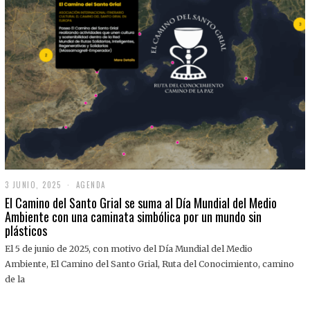
3 JUNIO, 2025
3
AGENDA
J
El Camino del Santo Grial se suma al Día Mundial del Medio
U
Ambiente con una caminata simbólica por un mundo sin
N
plásticos
I
O
,
El 5 de junio de 2025, con motivo del Día Mundial del Medio
2
Ambiente, El Camino del Santo Grial, Ruta del Conocimiento, camino
0
2
de la
5