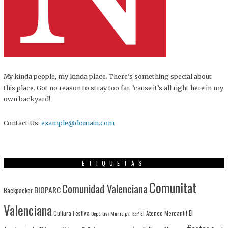
My kinda people, my kinda place. There’s something special about
this place. Got no reason to stray too far, ’cause it’s all right here in my
own backyard!
Contact Us:
example@domain.com
ETIQUETAS
Comunitat
Comunidad Valenciana
BIOPARC
Backpacker
Valenciana
El
Cultura Festiva
Deportiva Municipal
EEP
El Ateneo Mercantil