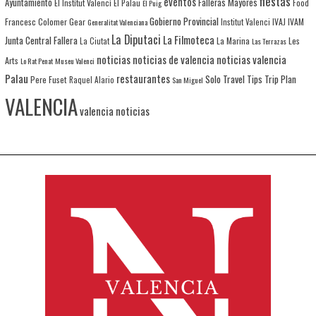
fiestas
eventos
Ayuntamiento
Falleras Mayores
El Institut Valenci
El Palau
Food
El Puig
Gobierno Provincial
Francesc Colomer
Gear
IVAJ
IVAM
Generalitat Valenciana
Institut Valenci
La Diputaci
La Filmoteca
Junta Central Fallera
La Marina
Les
La Ciutat
Las Terrazas
noticias
noticias de valencia
noticias valencia
Arts
Lo Rat Penat
Museu Valenci
Palau
restaurantes
Solo Travel
Tips
Trip Plan
Pere Fuset
Raquel Alario
San Miguel
VALENCIA
valencia noticias