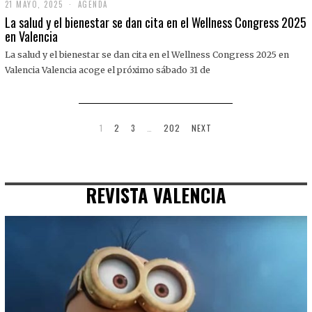
21 MAYO, 2025
2
AGENDA
1
La salud y el bienestar se dan cita en el Wellness Congress 2025
M
en Valencia
A
Y
La salud y el bienestar se dan cita en el Wellness Congress 2025 en
O
,
Valencia Valencia acoge el próximo sábado 31 de
2
0
2
5
1
2
3
…
202
NEXT
REVISTA VALENCIA