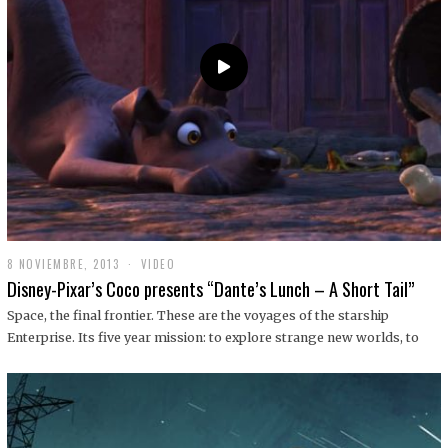
9
8 NOVIEMBRE, 2013
1
VIDEO
9
Disney-Pixar’s Coco presents “Dante’s Lunch – A Short Tail”
D
I
Space, the final frontier. These are the voyages of the starship
C
Enterprise. Its five year mission: to explore strange new worlds, to
I
E
M
B
R
E
,
2