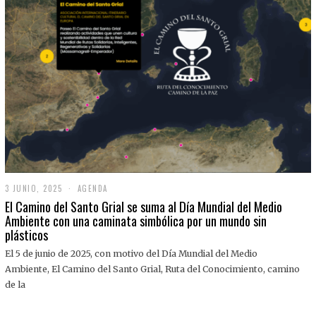
3 JUNIO, 2025
3
AGENDA
J
El Camino del Santo Grial se suma al Día Mundial del Medio
U
Ambiente con una caminata simbólica por un mundo sin
N
plásticos
I
O
,
El 5 de junio de 2025, con motivo del Día Mundial del Medio
2
Ambiente, El Camino del Santo Grial, Ruta del Conocimiento, camino
0
2
de la
5