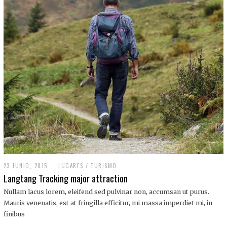
,
2
0
1
9
23 JUNIO, 2015
LUGARES
/
TURISMO
Langtang Tracking major attraction
Nullam lacus lorem, eleifend sed pulvinar non, accumsan ut purus.
Mauris venenatis, est at fringilla efficitur, mi massa imperdiet mi, in
finibus