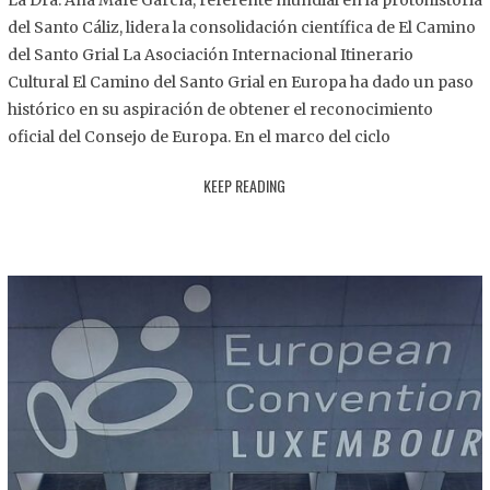
La Dra. Ana Mafé García, referente mundial en la protohistoria
8
del Santo Cáliz, lidera la consolidación científica de El Camino
.
del Santo Grial La Asociación Internacional Itinerario
2
Cultural El Camino del Santo Grial en Europa ha dado un paso
0
histórico en su aspiración de obtener el reconocimiento
2
oficial del Consejo de Europa. En el marco del ciclo
5
KEEP READING