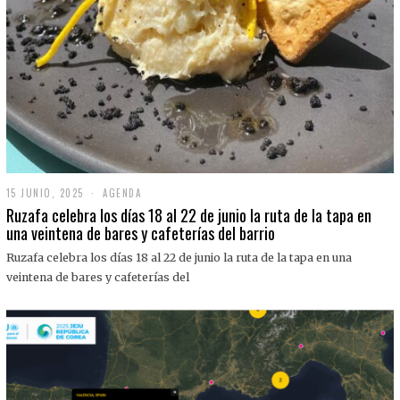
15 JUNIO, 2025
1
AGENDA
5
Ruzafa celebra los días 18 al 22 de junio la ruta de la tapa en
J
una veintena de bares y cafeterías del barrio
U
N
Ruzafa celebra los días 18 al 22 de junio la ruta de la tapa en una
I
O
veintena de bares y cafeterías del
,
2
0
2
5