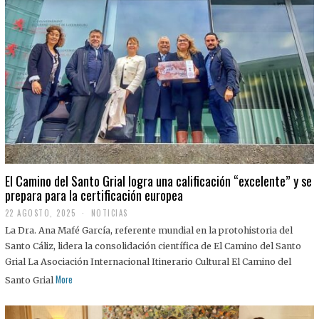
El Camino del Santo Grial logra una calificación “excelente” y se
prepara para la certificación europea
22 AGOSTO, 2025
2
NOTICIAS
2
La Dra. Ana Mafé García, referente mundial en la protohistoria del
A
G
Santo Cáliz, lidera la consolidación científica de El Camino del Santo
O
Grial La Asociación Internacional Itinerario Cultural El Camino del
S
T
More
Santo Grial
O
,
2