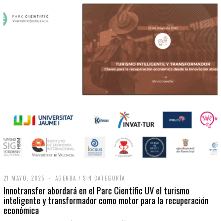
21 MAYO, 2025
2
AGENDA
/
SIN CATEGORÍA
1
Innotransfer abordará en el Parc Científic UV el turismo
M
inteligente y transformador como motor para la recuperación
A
económica
Y
O