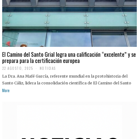
El Camino del Santo Grial logra una calificación “excelente” y se
prepara para la certificación europea
22 AGOSTO, 2025
2
NOTICIAS
2
La Dra. Ana Mafé García, referente mundial en la protohistoria del
A
G
Santo Cáliz, lidera la consolidación científica de El Camino del Santo
O
More
S
T
O
,
2
0
2
5