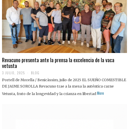
0
2
5
Revacuno presenta ante la prensa la excelencia de la vaca
vetusta
3 JULIO, 2025
1
BLOG
1
Portell de Morella / Benicàssim, julio de 2025 EL SUEÑO COMESTIBLE
J
U
DE JAIME SOROLLA Revacuno trae a la mesa la auténtica carne
L
More
Vetusta, fruto de la longevidad y la crianza en libertad
I
O
,
2
0
2
5