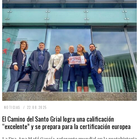
2
NOTICIAS
22.08.2025
2
El Camino del Santo Grial logra una calificación
“excelente” y se prepara para la certificación europea
.
0