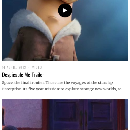
14 ABRIL, 2013
1
VIDEO
9
Despicable Me Trailer
D
I
Space, the final frontier. These are the voyages of the starship
C
Enterprise. Its five year mission: to explore strange new worlds, to
I
E
M
B
R
E
,
2
0
1