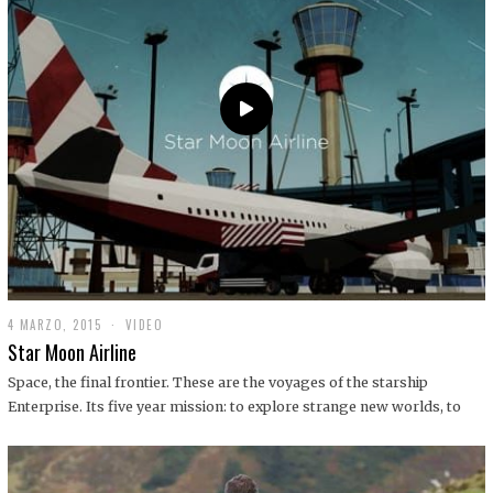
0
1
9
4 MARZO, 2015
1
VIDEO
9
Star Moon Airline
D
I
Space, the final frontier. These are the voyages of the starship
C
Enterprise. Its five year mission: to explore strange new worlds, to
I
E
M
B
R
E