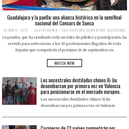
Guadalajara y la paella: una alianza histórica en la semifinal
nacional del Concurs de Sueca
26 MAYO, 2025
2
GASTRONOMIA
/
GASTRONOMÍA COMUNIDAD VALENCIANA
6
La prueba, que ha resultado todo un éxito de público y participación, ha
M
A
servido para seleccionar a los 10 profesionales llegados de toda
Y
España que competirán el próximo 14 de septiembre en
O
,
2
WATCH NOW
0
2
5
Los ancestrales destilados chinos Xi Jiu
desembarcan por primera vez en Valencia
para posicionarse en el mercado europeo.
Los ancestrales destilados chinos Xi Jiu
desembarcan por primera vez en Valencia
Cocineros de 12 países competirán por