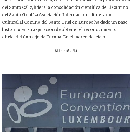
La Dra. Ana Mafé García, referente mundial en la protohistoria
8
del Santo Cáliz, lidera la consolidación científica de El Camino
.
del Santo Grial La Asociación Internacional Itinerario
2
Cultural El Camino del Santo Grial en Europa ha dado un paso
0
histórico en su aspiración de obtener el reconocimiento
2
oficial del Consejo de Europa. En el marco del ciclo
5
KEEP READING