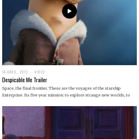
14 ABRIL, 2013
1
VIDEO
9
Despicable Me Trailer
D
I
Space, the final frontier. These are the voyages of the starship
C
Enterprise. Its five year mission: to explore strange new worlds, to
I
E
M
B
R
E
,
2
0
1