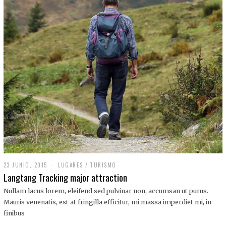
,
2
0
1
9
23 JUNIO, 2015
LUGARES
/
TURISMO
Langtang Tracking major attraction
Nullam lacus lorem, eleifend sed pulvinar non, accumsan ut purus.
Mauris venenatis, est at fringilla efficitur, mi massa imperdiet mi, in
finibus