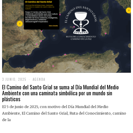
3 JUNIO, 2025
3
AGENDA
J
El Camino del Santo Grial se suma al Día Mundial del Medio
U
Ambiente con una caminata simbólica por un mundo sin
N
plásticos
I
O
,
El 5 de junio de 2025, con motivo del Día Mundial del Medio
2
Ambiente, El Camino del Santo Grial, Ruta del Conocimiento, camino
0
2
de la
5