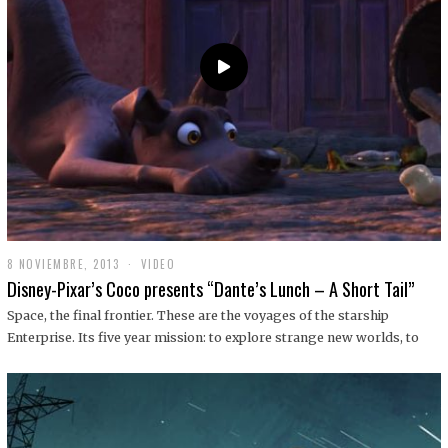
9
8 NOVIEMBRE, 2013
1
VIDEO
9
Disney-Pixar’s Coco presents “Dante’s Lunch – A Short Tail”
D
I
Space, the final frontier. These are the voyages of the starship
C
Enterprise. Its five year mission: to explore strange new worlds, to
I
E
M
B
R
E
,
2