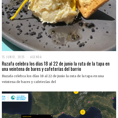
15 JUNIO, 2025
1
AGENDA
5
Ruzafa celebra los días 18 al 22 de junio la ruta de la tapa en
J
una veintena de bares y cafeterías del barrio
U
N
Ruzafa celebra los días 18 al 22 de junio la ruta de la tapa en una
I
O
veintena de bares y cafeterías del
,
2
0
2
5