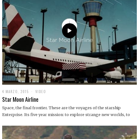
0
1
9
4 MARZO, 2015
1
VIDEO
9
Star Moon Airline
D
I
Space, the final frontier. These are the voyages of the starship
C
Enterprise. Its five year mission: to explore strange new worlds, to
I
E
M
B
R
E