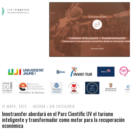
21 MAYO, 2025
2
AGENDA
/
SIN CATEGORÍA
1
Innotransfer abordará en el Parc Científic UV el turismo
M
inteligente y transformador como motor para la recuperación
A
económica
Y
O