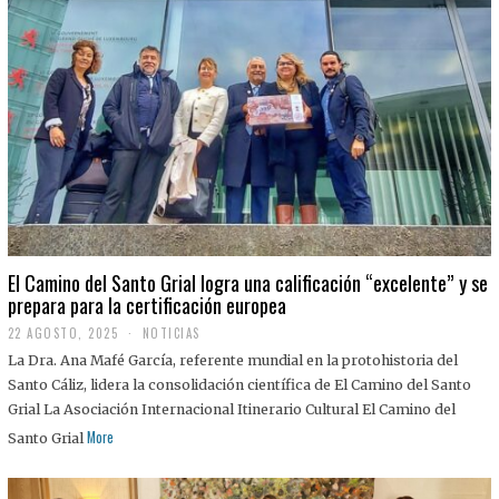
El Camino del Santo Grial logra una calificación “excelente” y se
prepara para la certificación europea
22 AGOSTO, 2025
2
NOTICIAS
2
La Dra. Ana Mafé García, referente mundial en la protohistoria del
A
G
Santo Cáliz, lidera la consolidación científica de El Camino del Santo
O
Grial La Asociación Internacional Itinerario Cultural El Camino del
S
T
More
Santo Grial
O
,
2