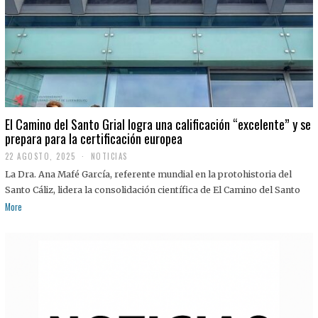
El Camino del Santo Grial logra una calificación “excelente” y se
prepara para la certificación europea
22 AGOSTO, 2025
2
NOTICIAS
2
La Dra. Ana Mafé García, referente mundial en la protohistoria del
A
G
Santo Cáliz, lidera la consolidación científica de El Camino del Santo
O
More
S
T
O
,
2
0
2
5