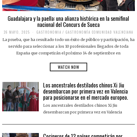
Guadalajara y la paella: una alianza histórica en la semifinal
nacional del Concurs de Sueca
26 MAYO, 2025
2
GASTRONOMIA
/
GASTRONOMÍA COMUNIDAD VALENCIANA
6
La prueba, que ha resultado todo un éxito de público y participación, ha
M
A
servido para seleccionar a los 10 profesionales llegados de toda
Y
España que competirán el próximo 14 de septiembre en
O
,
2
WATCH NOW
0
2
5
Los ancestrales destilados chinos Xi Jiu
desembarcan por primera vez en Valencia
para posicionarse en el mercado europeo.
Los ancestrales destilados chinos Xi Jiu
desembarcan por primera vez en Valencia
Cocineros de 12 países competirán por