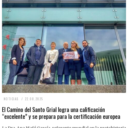
2
NOTICIAS
22.08.2025
2
El Camino del Santo Grial logra una calificación
“excelente” y se prepara para la certificación europea
.
0