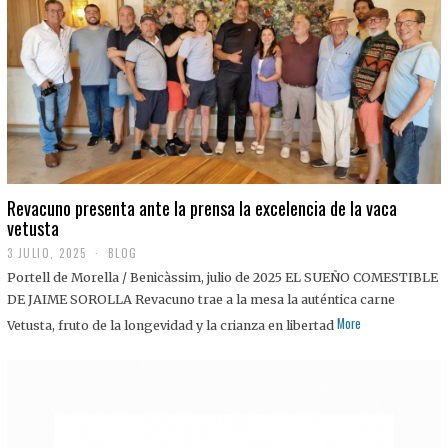
0
2
5
Revacuno presenta ante la prensa la excelencia de la vaca
vetusta
3 JULIO, 2025
1
BLOG
1
Portell de Morella / Benicàssim, julio de 2025 EL SUEÑO COMESTIBLE
J
U
DE JAIME SOROLLA Revacuno trae a la mesa la auténtica carne
L
More
Vetusta, fruto de la longevidad y la crianza en libertad
I
O
,
2
0
2
5