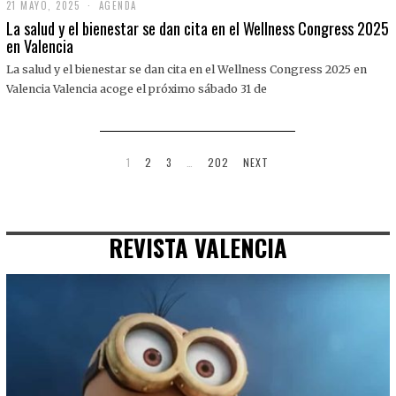
21 MAYO, 2025
2
AGENDA
1
La salud y el bienestar se dan cita en el Wellness Congress 2025
M
en Valencia
A
Y
La salud y el bienestar se dan cita en el Wellness Congress 2025 en
O
,
Valencia Valencia acoge el próximo sábado 31 de
2
0
2
5
1
2
3
…
202
NEXT
REVISTA VALENCIA