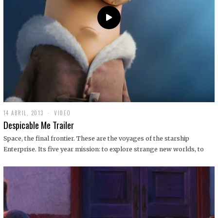
14 ABRIL, 2013
1
VIDEO
9
Despicable Me Trailer
D
I
Space, the final frontier. These are the voyages of the starship
C
Enterprise. Its five year mission: to explore strange new worlds, to
I
E
M
B
R
E
,
2
0
1