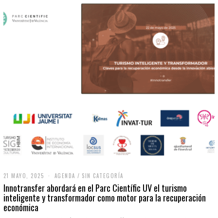
21 MAYO, 2025
2
AGENDA
/
SIN CATEGORÍA
1
Innotransfer abordará en el Parc Científic UV el turismo
M
inteligente y transformador como motor para la recuperación
A
económica
Y
O