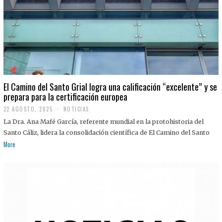
El Camino del Santo Grial logra una calificación “excelente” y se
prepara para la certificación europea
22 AGOSTO, 2025
2
NOTICIAS
2
La Dra. Ana Mafé García, referente mundial en la protohistoria del
A
G
Santo Cáliz, lidera la consolidación científica de El Camino del Santo
O
More
S
T
O
,
2
0
2
5