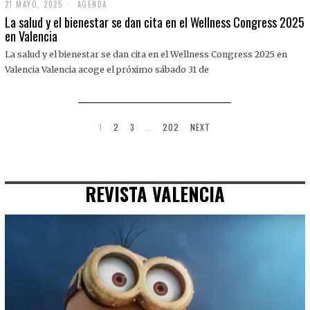
21 MAYO, 2025
2
AGENDA
1
La salud y el bienestar se dan cita en el Wellness Congress 2025
M
en Valencia
A
Y
La salud y el bienestar se dan cita en el Wellness Congress 2025 en
O
,
Valencia Valencia acoge el próximo sábado 31 de
2
0
2
5
1
2
3
…
202
NEXT
REVISTA VALENCIA