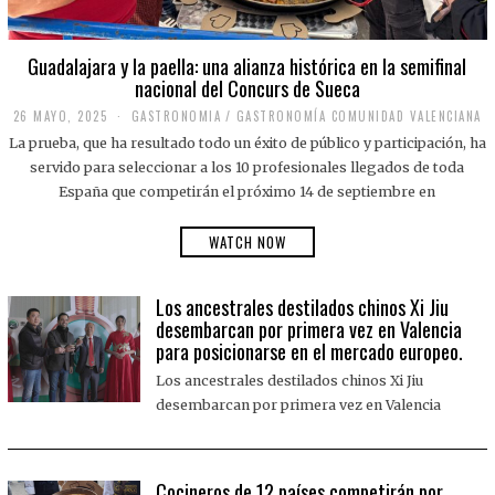
Guadalajara y la paella: una alianza histórica en la semifinal
nacional del Concurs de Sueca
26 MAYO, 2025
2
GASTRONOMIA
/
GASTRONOMÍA COMUNIDAD VALENCIANA
6
La prueba, que ha resultado todo un éxito de público y participación, ha
M
A
servido para seleccionar a los 10 profesionales llegados de toda
Y
España que competirán el próximo 14 de septiembre en
O
,
2
WATCH NOW
0
2
5
Los ancestrales destilados chinos Xi Jiu
desembarcan por primera vez en Valencia
para posicionarse en el mercado europeo.
Los ancestrales destilados chinos Xi Jiu
desembarcan por primera vez en Valencia
Cocineros de 12 países competirán por