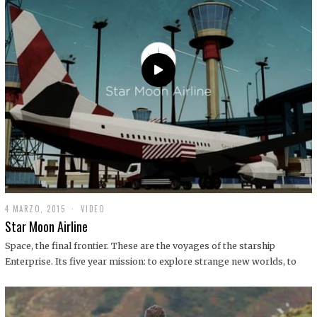
0
1
9
4 MARZO, 2015
1
VIDEO
9
Star Moon Airline
D
I
Space, the final frontier. These are the voyages of the starship
C
Enterprise. Its five year mission: to explore strange new worlds, to
I
E
M
B
R
E