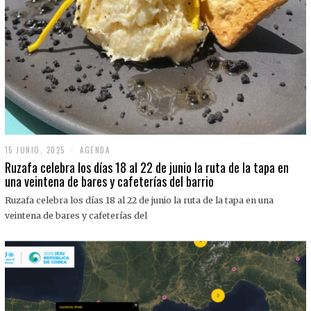
15 JUNIO, 2025
1
AGENDA
5
Ruzafa celebra los días 18 al 22 de junio la ruta de la tapa en
J
una veintena de bares y cafeterías del barrio
U
N
Ruzafa celebra los días 18 al 22 de junio la ruta de la tapa en una
I
O
veintena de bares y cafeterías del
,
2
0
2
5