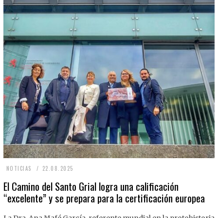
2
NOTICIAS
22.08.2025
2
El Camino del Santo Grial logra una calificación
“excelente” y se prepara para la certificación europea
.
0