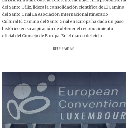
La Dra. Ana Mafé García, referente mundial en la protohistoria
8
del Santo Cáliz, lidera la consolidación científica de El Camino
.
del Santo Grial La Asociación Internacional Itinerario
2
Cultural El Camino del Santo Grial en Europa ha dado un paso
0
histórico en su aspiración de obtener el reconocimiento
2
oficial del Consejo de Europa. En el marco del ciclo
5
KEEP READING