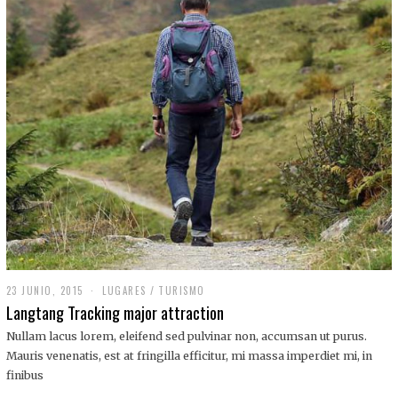
,
2
0
1
9
23 JUNIO, 2015
LUGARES
/
TURISMO
Langtang Tracking major attraction
Nullam lacus lorem, eleifend sed pulvinar non, accumsan ut purus.
Mauris venenatis, est at fringilla efficitur, mi massa imperdiet mi, in
finibus