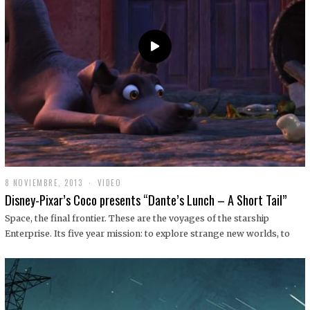
9
8 NOVIEMBRE, 2013
1
VIDEO
9
Disney-Pixar’s Coco presents “Dante’s Lunch – A Short Tail”
D
I
Space, the final frontier. These are the voyages of the starship
C
Enterprise. Its five year mission: to explore strange new worlds, to
I
E
M
B
R
E
,
2