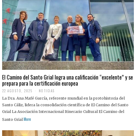
El Camino del Santo Grial logra una calificación “excelente” y se
prepara para la certificación europea
22 AGOSTO, 2025
2
NOTICIAS
2
La Dra. Ana Mafé García, referente mundial en la protohistoria del
A
G
Santo Cáliz, lidera la consolidación científica de El Camino del Santo
O
Grial La Asociación Internacional Itinerario Cultural El Camino del
S
T
More
Santo Grial
O
,
2