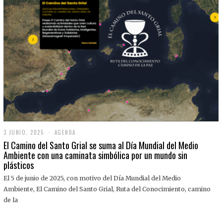
3 JUNIO, 2025
3
AGENDA
J
El Camino del Santo Grial se suma al Día Mundial del Medio
U
Ambiente con una caminata simbólica por un mundo sin
N
plásticos
I
O
,
El 5 de junio de 2025, con motivo del Día Mundial del Medio
2
Ambiente, El Camino del Santo Grial, Ruta del Conocimiento, camino
0
2
de la
5