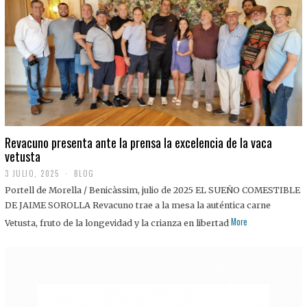
0
2
5
Revacuno presenta ante la prensa la excelencia de la vaca
vetusta
3 JULIO, 2025
1
BLOG
1
Portell de Morella / Benicàssim, julio de 2025 EL SUEÑO COMESTIBLE
J
U
DE JAIME SOROLLA Revacuno trae a la mesa la auténtica carne
L
More
Vetusta, fruto de la longevidad y la crianza en libertad
I
O
,
2
0
2
5