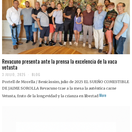
0
2
5
Revacuno presenta ante la prensa la excelencia de la vaca
vetusta
3 JULIO, 2025
1
BLOG
1
Portell de Morella / Benicàssim, julio de 2025 EL SUEÑO COMESTIBLE
J
U
DE JAIME SOROLLA Revacuno trae a la mesa la auténtica carne
L
More
Vetusta, fruto de la longevidad y la crianza en libertad
I
O
,
2
0
2
5