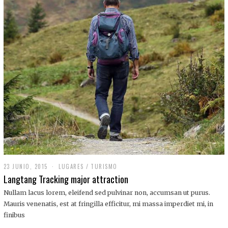
,
2
0
1
9
23 JUNIO, 2015
LUGARES
/
TURISMO
Langtang Tracking major attraction
Nullam lacus lorem, eleifend sed pulvinar non, accumsan ut purus.
Mauris venenatis, est at fringilla efficitur, mi massa imperdiet mi, in
finibus