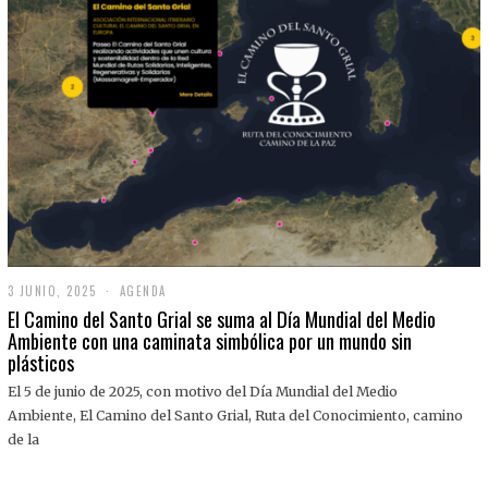
3 JUNIO, 2025
3
AGENDA
J
El Camino del Santo Grial se suma al Día Mundial del Medio
U
Ambiente con una caminata simbólica por un mundo sin
N
plásticos
I
O
,
El 5 de junio de 2025, con motivo del Día Mundial del Medio
2
Ambiente, El Camino del Santo Grial, Ruta del Conocimiento, camino
0
2
de la
5