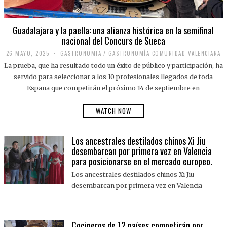
Guadalajara y la paella: una alianza histórica en la semifinal
nacional del Concurs de Sueca
26 MAYO, 2025
2
GASTRONOMIA
/
GASTRONOMÍA COMUNIDAD VALENCIANA
6
La prueba, que ha resultado todo un éxito de público y participación, ha
M
A
servido para seleccionar a los 10 profesionales llegados de toda
Y
España que competirán el próximo 14 de septiembre en
O
,
2
WATCH NOW
0
2
5
Los ancestrales destilados chinos Xi Jiu
desembarcan por primera vez en Valencia
para posicionarse en el mercado europeo.
Los ancestrales destilados chinos Xi Jiu
desembarcan por primera vez en Valencia
Cocineros de 12 países competirán por