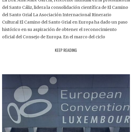
La Dra. Ana Mafé García, referente mundial en la protohistoria
8
del Santo Cáliz, lidera la consolidación científica de El Camino
.
del Santo Grial La Asociación Internacional Itinerario
2
Cultural El Camino del Santo Grial en Europa ha dado un paso
0
histórico en su aspiración de obtener el reconocimiento
2
oficial del Consejo de Europa. En el marco del ciclo
5
KEEP READING