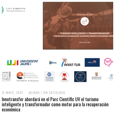
21 MAYO, 2025
2
AGENDA
/
SIN CATEGORÍA
1
Innotransfer abordará en el Parc Científic UV el turismo
M
inteligente y transformador como motor para la recuperación
A
económica
Y
O