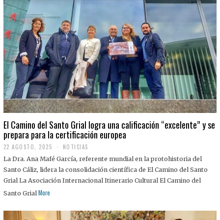
El Camino del Santo Grial logra una calificación “excelente” y se
prepara para la certificación europea
22 AGOSTO, 2025
2
NOTICIAS
2
La Dra. Ana Mafé García, referente mundial en la protohistoria del
A
G
Santo Cáliz, lidera la consolidación científica de El Camino del Santo
O
Grial La Asociación Internacional Itinerario Cultural El Camino del
S
T
More
Santo Grial
O
,
2