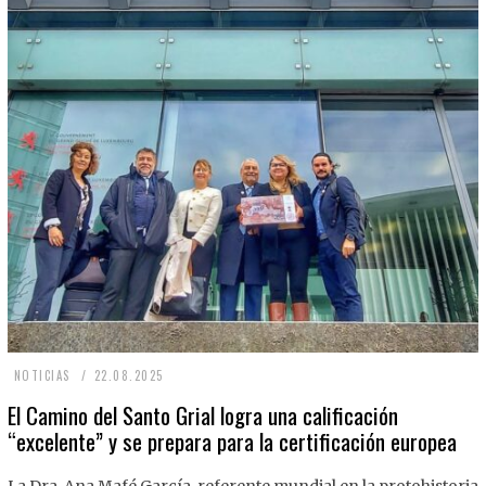
2
NOTICIAS
22.08.2025
2
El Camino del Santo Grial logra una calificación
“excelente” y se prepara para la certificación europea
.
0