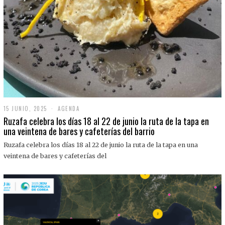
15 JUNIO, 2025
1
AGENDA
5
Ruzafa celebra los días 18 al 22 de junio la ruta de la tapa en
J
una veintena de bares y cafeterías del barrio
U
N
Ruzafa celebra los días 18 al 22 de junio la ruta de la tapa en una
I
O
veintena de bares y cafeterías del
,
2
0
2
5