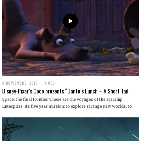
9
8 NOVIEMBRE, 2013
1
VIDEO
9
Disney-Pixar’s Coco presents “Dante’s Lunch – A Short Tail”
D
I
Space, the final frontier. These are the voyages of the starship
C
Enterprise. Its five year mission: to explore strange new worlds, to
I
E
M
B
R
E
,
2