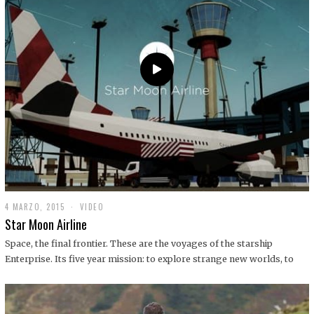
0
1
9
4 MARZO, 2015
1
VIDEO
9
Star Moon Airline
D
I
Space, the final frontier. These are the voyages of the starship
C
Enterprise. Its five year mission: to explore strange new worlds, to
I
E
M
B
R
E