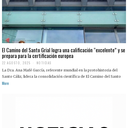
El Camino del Santo Grial logra una calificación “excelente” y se
prepara para la certificación europea
22 AGOSTO, 2025
2
NOTICIAS
2
La Dra. Ana Mafé García, referente mundial en la protohistoria del
A
G
Santo Cáliz, lidera la consolidación científica de El Camino del Santo
O
More
S
T
O
,
2
0
2
5