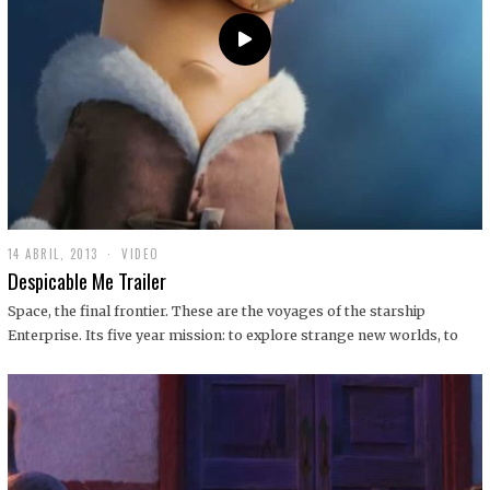
14 ABRIL, 2013
1
VIDEO
9
Despicable Me Trailer
D
I
Space, the final frontier. These are the voyages of the starship
C
Enterprise. Its five year mission: to explore strange new worlds, to
I
E
M
B
R
E
,
2
0
1