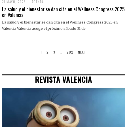
21 MAYO, 2025
2
AGENDA
1
La salud y el bienestar se dan cita en el Wellness Congress 2025
M
en Valencia
A
Y
La salud y el bienestar se dan cita en el Wellness Congress 2025 en
O
,
Valencia Valencia acoge el próximo sábado 31 de
2
0
2
5
1
2
3
…
202
NEXT
REVISTA VALENCIA