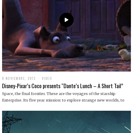
9
8 NOVIEMBRE, 2013
1
VIDEO
9
Disney-Pixar’s Coco presents “Dante’s Lunch – A Short Tail”
D
I
Space, the final frontier. These are the voyages of the starship
C
Enterprise. Its five year mission: to explore strange new worlds, to
I
E
M
B
R
E
,
2