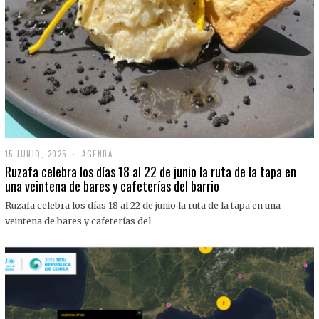
15 JUNIO, 2025
1
AGENDA
5
Ruzafa celebra los días 18 al 22 de junio la ruta de la tapa en
J
una veintena de bares y cafeterías del barrio
U
N
Ruzafa celebra los días 18 al 22 de junio la ruta de la tapa en una
I
O
veintena de bares y cafeterías del
,
2
0
2
5