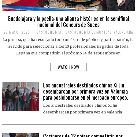
Guadalajara y la paella: una alianza histórica en la semifinal
nacional del Concurs de Sueca
26 MAYO, 2025
2
GASTRONOMIA
/
GASTRONOMÍA COMUNIDAD VALENCIANA
6
La prueba, que ha resultado todo un éxito de público y participación, ha
M
A
servido para seleccionar a los 10 profesionales llegados de toda
Y
España que competirán el próximo 14 de septiembre en
O
,
2
WATCH NOW
0
2
5
Los ancestrales destilados chinos Xi Jiu
desembarcan por primera vez en Valencia
para posicionarse en el mercado europeo.
Los ancestrales destilados chinos Xi Jiu
desembarcan por primera vez en Valencia
Cocineros de 12 países competirán por