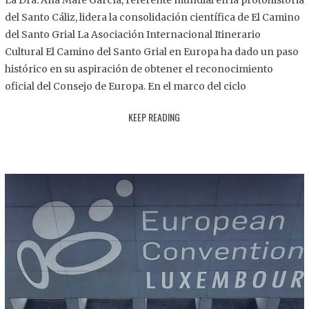
La Dra. Ana Mafé García, referente mundial en la protohistoria
8
del Santo Cáliz, lidera la consolidación científica de El Camino
.
del Santo Grial La Asociación Internacional Itinerario
2
Cultural El Camino del Santo Grial en Europa ha dado un paso
0
histórico en su aspiración de obtener el reconocimiento
2
oficial del Consejo de Europa. En el marco del ciclo
5
KEEP READING