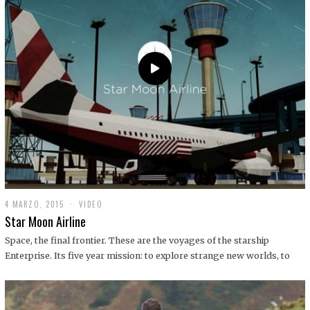
0
1
9
4 MARZO, 2015
1
VIDEO
9
Star Moon Airline
D
I
Space, the final frontier. These are the voyages of the starship
C
Enterprise. Its five year mission: to explore strange new worlds, to
I
E
M
B
R
E