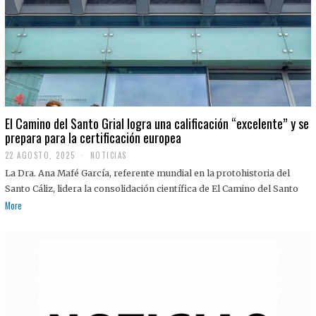
El Camino del Santo Grial logra una calificación “excelente” y se
prepara para la certificación europea
22 AGOSTO, 2025
2
NOTICIAS
2
La Dra. Ana Mafé García, referente mundial en la protohistoria del
A
G
Santo Cáliz, lidera la consolidación científica de El Camino del Santo
O
More
S
T
O
,
2
0
2
5