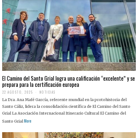
El Camino del Santo Grial logra una calificación “excelente” y se
prepara para la certificación europea
22 AGOSTO, 2025
2
NOTICIAS
2
La Dra. Ana Mafé García, referente mundial en la protohistoria del
A
G
Santo Cáliz, lidera la consolidación científica de El Camino del Santo
O
Grial La Asociación Internacional Itinerario Cultural El Camino del
S
T
More
Santo Grial
O
,
2