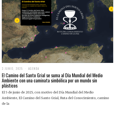
3 JUNIO, 2025
3
AGENDA
J
El Camino del Santo Grial se suma al Día Mundial del Medio
U
Ambiente con una caminata simbólica por un mundo sin
N
plásticos
I
O
,
El 5 de junio de 2025, con motivo del Día Mundial del Medio
2
Ambiente, El Camino del Santo Grial, Ruta del Conocimiento, camino
0
2
de la
5