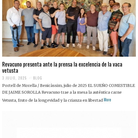
0
2
5
Revacuno presenta ante la prensa la excelencia de la vaca
vetusta
3 JULIO, 2025
1
BLOG
1
Portell de Morella / Benicàssim, julio de 2025 EL SUEÑO COMESTIBLE
J
U
DE JAIME SOROLLA Revacuno trae a la mesa la auténtica carne
L
More
Vetusta, fruto de la longevidad y la crianza en libertad
I
O
,
2
0
2
5