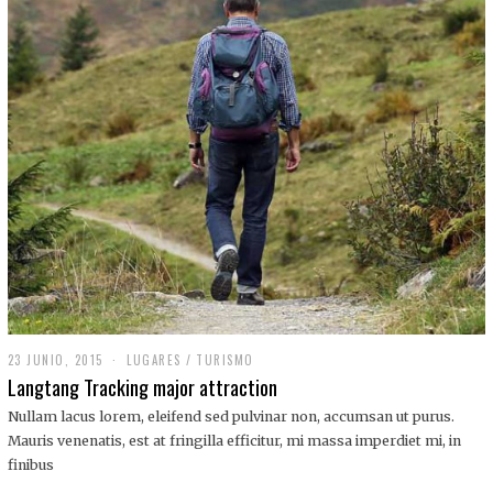
,
2
0
1
9
23 JUNIO, 2015
LUGARES
/
TURISMO
Langtang Tracking major attraction
Nullam lacus lorem, eleifend sed pulvinar non, accumsan ut purus.
Mauris venenatis, est at fringilla efficitur, mi massa imperdiet mi, in
finibus