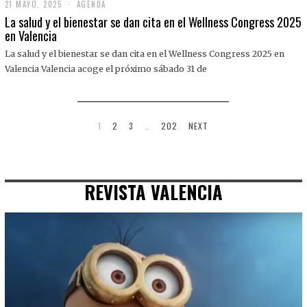
21 MAYO, 2025
2
AGENDA
1
La salud y el bienestar se dan cita en el Wellness Congress 2025
M
en Valencia
A
Y
La salud y el bienestar se dan cita en el Wellness Congress 2025 en
O
,
Valencia Valencia acoge el próximo sábado 31 de
2
0
2
5
1
2
3
…
202
NEXT
REVISTA VALENCIA