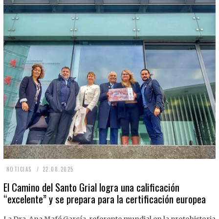
2
NOTICIAS
22.08.2025
2
El Camino del Santo Grial logra una calificación
“excelente” y se prepara para la certificación europea
.
0