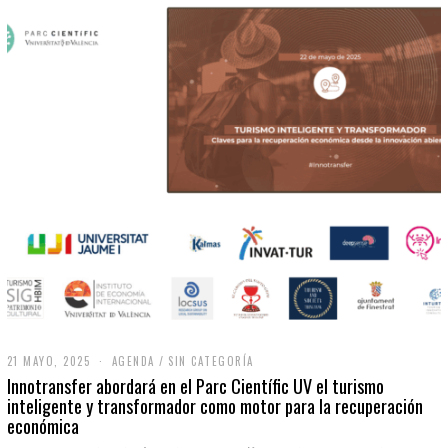
21 MAYO, 2025
2
AGENDA
/
SIN CATEGORÍA
1
Innotransfer abordará en el Parc Científic UV el turismo
M
inteligente y transformador como motor para la recuperación
A
económica
Y
O