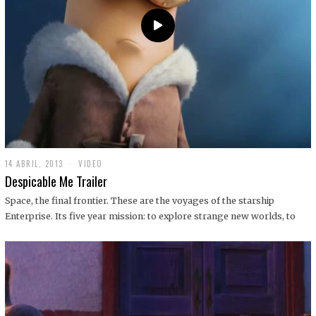
14 ABRIL, 2013
1
VIDEO
9
Despicable Me Trailer
D
I
Space, the final frontier. These are the voyages of the starship
C
Enterprise. Its five year mission: to explore strange new worlds, to
I
E
M
B
R
E
,
2
0
1