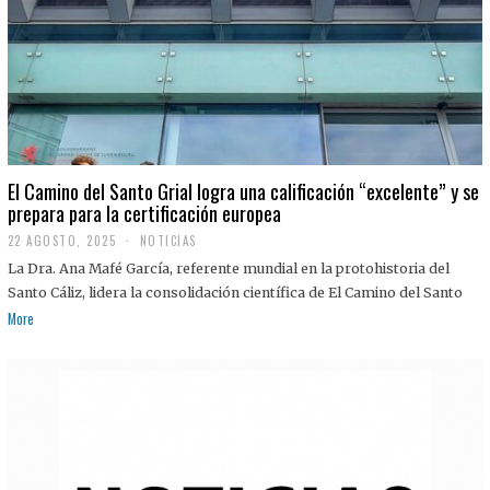
El Camino del Santo Grial logra una calificación “excelente” y se
prepara para la certificación europea
22 AGOSTO, 2025
2
NOTICIAS
2
La Dra. Ana Mafé García, referente mundial en la protohistoria del
A
G
Santo Cáliz, lidera la consolidación científica de El Camino del Santo
O
More
S
T
O
,
2
0
2
5