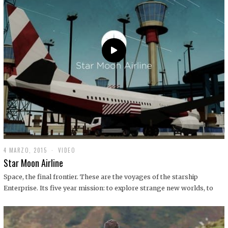
0
1
9
4 MARZO, 2015
1
VIDEO
9
Star Moon Airline
D
I
Space, the final frontier. These are the voyages of the starship
C
Enterprise. Its five year mission: to explore strange new worlds, to
I
E
M
B
R
E