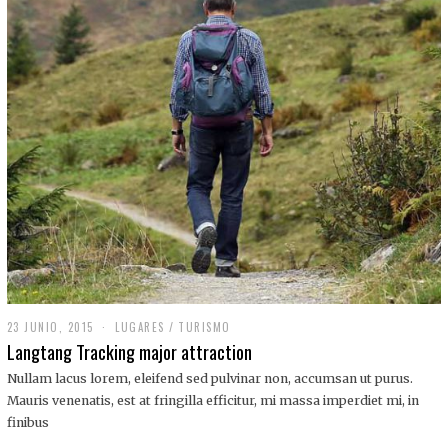
,
2
0
1
9
23 JUNIO, 2015
LUGARES
/
TURISMO
Langtang Tracking major attraction
Nullam lacus lorem, eleifend sed pulvinar non, accumsan ut purus.
Mauris venenatis, est at fringilla efficitur, mi massa imperdiet mi, in
finibus