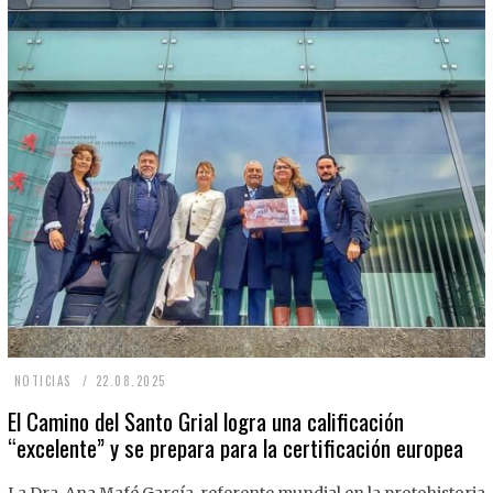
2
NOTICIAS
22.08.2025
2
El Camino del Santo Grial logra una calificación
“excelente” y se prepara para la certificación europea
.
0