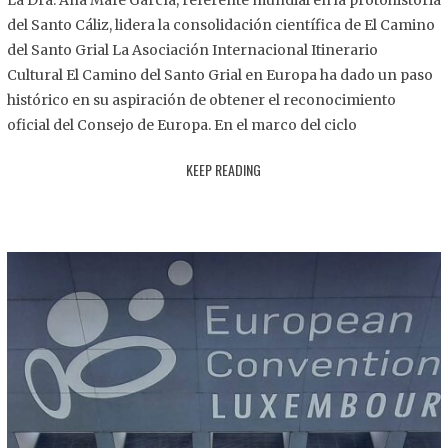
La Dra. Ana Mafé García, referente mundial en la protohistoria
8
del Santo Cáliz, lidera la consolidación científica de El Camino
.
del Santo Grial La Asociación Internacional Itinerario
2
Cultural El Camino del Santo Grial en Europa ha dado un paso
0
histórico en su aspiración de obtener el reconocimiento
2
oficial del Consejo de Europa. En el marco del ciclo
5
KEEP READING