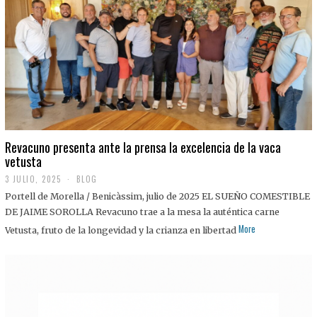
0
2
5
Revacuno presenta ante la prensa la excelencia de la vaca
vetusta
3 JULIO, 2025
1
BLOG
1
Portell de Morella / Benicàssim, julio de 2025 EL SUEÑO COMESTIBLE
J
U
DE JAIME SOROLLA Revacuno trae a la mesa la auténtica carne
L
More
Vetusta, fruto de la longevidad y la crianza en libertad
I
O
,
2
0
2
5