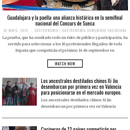
Guadalajara y la paella: una alianza histórica en la semifinal
nacional del Concurs de Sueca
26 MAYO, 2025
2
GASTRONOMIA
/
GASTRONOMÍA COMUNIDAD VALENCIANA
6
La prueba, que ha resultado todo un éxito de público y participación, ha
M
A
servido para seleccionar a los 10 profesionales llegados de toda
Y
España que competirán el próximo 14 de septiembre en
O
,
2
WATCH NOW
0
2
5
Los ancestrales destilados chinos Xi Jiu
desembarcan por primera vez en Valencia
para posicionarse en el mercado europeo.
Los ancestrales destilados chinos Xi Jiu
desembarcan por primera vez en Valencia
Cocineros de 12 países competirán por