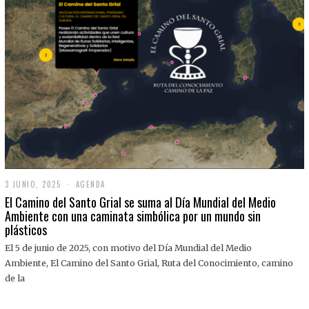
3 JUNIO, 2025
3
AGENDA
J
El Camino del Santo Grial se suma al Día Mundial del Medio
U
Ambiente con una caminata simbólica por un mundo sin
N
plásticos
I
O
,
El 5 de junio de 2025, con motivo del Día Mundial del Medio
2
Ambiente, El Camino del Santo Grial, Ruta del Conocimiento, camino
0
2
de la
5