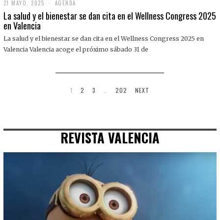
21 MAYO, 2025
2
AGENDA
1
La salud y el bienestar se dan cita en el Wellness Congress 2025
M
en Valencia
A
Y
La salud y el bienestar se dan cita en el Wellness Congress 2025 en
O
,
Valencia Valencia acoge el próximo sábado 31 de
2
0
2
5
1
2
3
…
202
NEXT
REVISTA VALENCIA