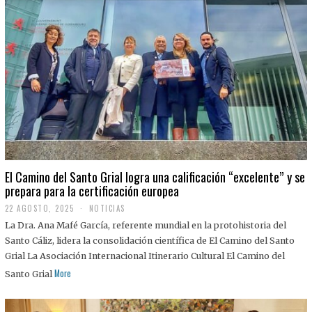
El Camino del Santo Grial logra una calificación “excelente” y se
prepara para la certificación europea
22 AGOSTO, 2025
2
NOTICIAS
2
La Dra. Ana Mafé García, referente mundial en la protohistoria del
A
G
Santo Cáliz, lidera la consolidación científica de El Camino del Santo
O
Grial La Asociación Internacional Itinerario Cultural El Camino del
S
T
More
Santo Grial
O
,
2