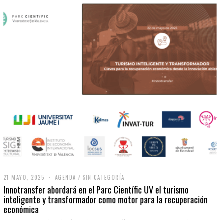
21 MAYO, 2025
2
AGENDA
/
SIN CATEGORÍA
1
Innotransfer abordará en el Parc Científic UV el turismo
M
inteligente y transformador como motor para la recuperación
A
económica
Y
O