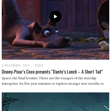
9
8 NOVIEMBRE, 2013
1
VIDEO
9
Disney-Pixar’s Coco presents “Dante’s Lunch – A Short Tail”
D
I
Space, the final frontier. These are the voyages of the starship
C
Enterprise. Its five year mission: to explore strange new worlds, to
I
E
M
B
R
E
,
2