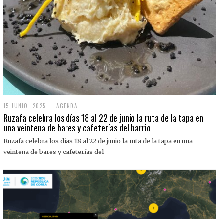
15 JUNIO, 2025
1
AGENDA
5
Ruzafa celebra los días 18 al 22 de junio la ruta de la tapa en
J
una veintena de bares y cafeterías del barrio
U
N
Ruzafa celebra los días 18 al 22 de junio la ruta de la tapa en una
I
O
veintena de bares y cafeterías del
,
2
0
2
5