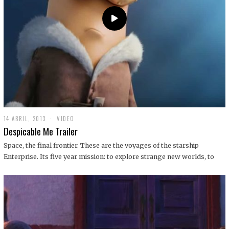
14 ABRIL, 2013
1
VIDEO
9
Despicable Me Trailer
D
I
Space, the final frontier. These are the voyages of the starship
C
Enterprise. Its five year mission: to explore strange new worlds, to
I
E
M
B
R
E
,
2
0
1