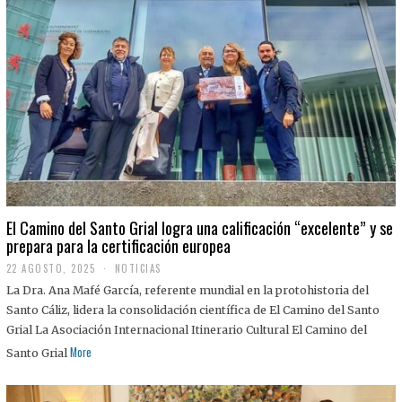
El Camino del Santo Grial logra una calificación “excelente” y se
prepara para la certificación europea
22 AGOSTO, 2025
2
NOTICIAS
2
La Dra. Ana Mafé García, referente mundial en la protohistoria del
A
G
Santo Cáliz, lidera la consolidación científica de El Camino del Santo
O
Grial La Asociación Internacional Itinerario Cultural El Camino del
S
T
More
Santo Grial
O
,
2