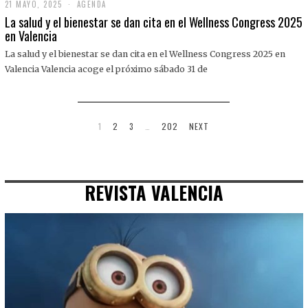
21 MAYO, 2025
2
AGENDA
1
La salud y el bienestar se dan cita en el Wellness Congress 2025
M
en Valencia
A
Y
La salud y el bienestar se dan cita en el Wellness Congress 2025 en
O
,
Valencia Valencia acoge el próximo sábado 31 de
2
0
2
5
1
2
3
…
202
NEXT
REVISTA VALENCIA