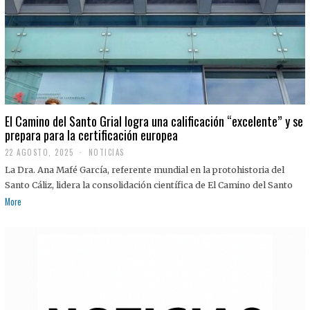
El Camino del Santo Grial logra una calificación “excelente” y se
prepara para la certificación europea
22 AGOSTO, 2025
2
NOTICIAS
2
La Dra. Ana Mafé García, referente mundial en la protohistoria del
A
G
Santo Cáliz, lidera la consolidación científica de El Camino del Santo
O
More
S
T
O
,
2
0
2
5