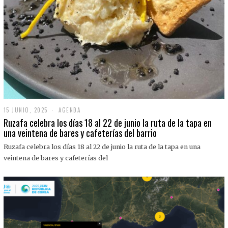
15 JUNIO, 2025
1
AGENDA
5
Ruzafa celebra los días 18 al 22 de junio la ruta de la tapa en
J
una veintena de bares y cafeterías del barrio
U
N
Ruzafa celebra los días 18 al 22 de junio la ruta de la tapa en una
I
O
veintena de bares y cafeterías del
,
2
0
2
5