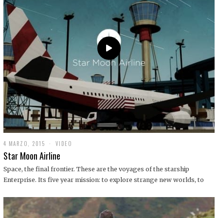
0
1
9
4 MARZO, 2015
1
VIDEO
9
Star Moon Airline
D
I
Space, the final frontier. These are the voyages of the starship
C
Enterprise. Its five year mission: to explore strange new worlds, to
I
E
M
B
R
E