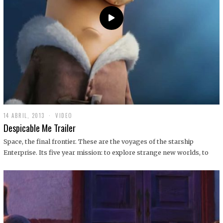
14 ABRIL, 2013
1
VIDEO
9
Despicable Me Trailer
D
I
Space, the final frontier. These are the voyages of the starship
C
Enterprise. Its five year mission: to explore strange new worlds, to
I
E
M
B
R
E
,
2
0
1