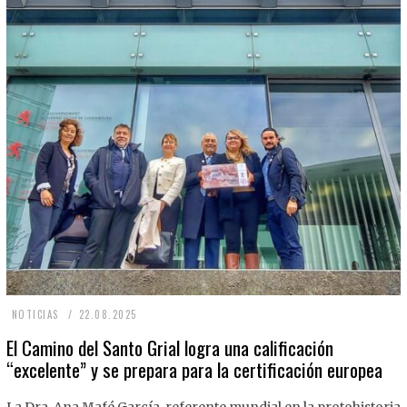
2
NOTICIAS
22.08.2025
2
El Camino del Santo Grial logra una calificación
“excelente” y se prepara para la certificación europea
.
0