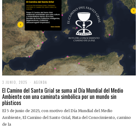
3 JUNIO, 2025
3
AGENDA
J
El Camino del Santo Grial se suma al Día Mundial del Medio
U
Ambiente con una caminata simbólica por un mundo sin
N
plásticos
I
O
,
El 5 de junio de 2025, con motivo del Día Mundial del Medio
2
Ambiente, El Camino del Santo Grial, Ruta del Conocimiento, camino
0
2
de la
5