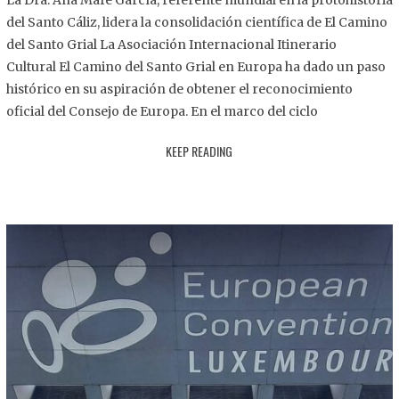
La Dra. Ana Mafé García, referente mundial en la protohistoria
8
del Santo Cáliz, lidera la consolidación científica de El Camino
.
del Santo Grial La Asociación Internacional Itinerario
2
Cultural El Camino del Santo Grial en Europa ha dado un paso
0
histórico en su aspiración de obtener el reconocimiento
2
oficial del Consejo de Europa. En el marco del ciclo
5
KEEP READING