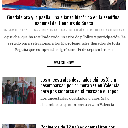
Guadalajara y la paella: una alianza histórica en la semifinal
nacional del Concurs de Sueca
26 MAYO, 2025
2
GASTRONOMIA
/
GASTRONOMÍA COMUNIDAD VALENCIANA
6
La prueba, que ha resultado todo un éxito de público y participación, ha
M
A
servido para seleccionar a los 10 profesionales llegados de toda
Y
España que competirán el próximo 14 de septiembre en
O
,
2
WATCH NOW
0
2
5
Los ancestrales destilados chinos Xi Jiu
desembarcan por primera vez en Valencia
para posicionarse en el mercado europeo.
Los ancestrales destilados chinos Xi Jiu
desembarcan por primera vez en Valencia
Cocineros de 12 países competirán por