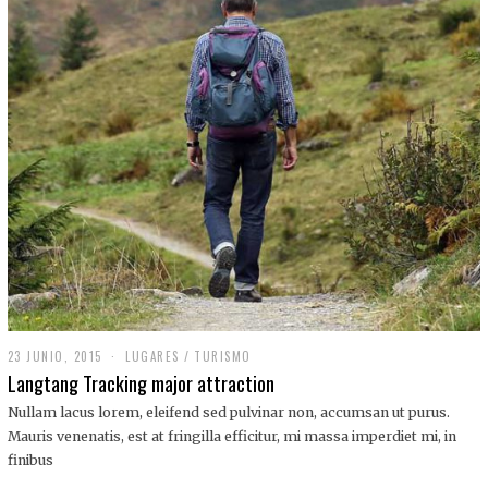
,
2
0
1
9
23 JUNIO, 2015
LUGARES
/
TURISMO
Langtang Tracking major attraction
Nullam lacus lorem, eleifend sed pulvinar non, accumsan ut purus.
Mauris venenatis, est at fringilla efficitur, mi massa imperdiet mi, in
finibus