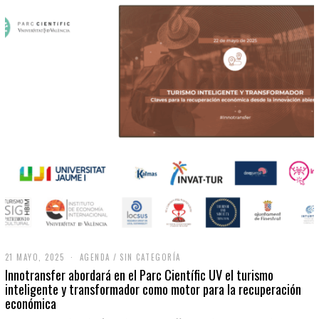
21 MAYO, 2025
2
AGENDA
/
SIN CATEGORÍA
1
Innotransfer abordará en el Parc Científic UV el turismo
M
inteligente y transformador como motor para la recuperación
A
económica
Y
O