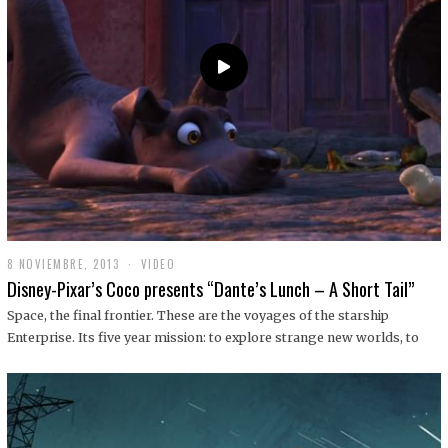
9
8 NOVIEMBRE, 2013
1
VIDEO
9
Disney-Pixar’s Coco presents “Dante’s Lunch – A Short Tail”
D
I
Space, the final frontier. These are the voyages of the starship
C
Enterprise. Its five year mission: to explore strange new worlds, to
I
E
M
B
R
E
,
2