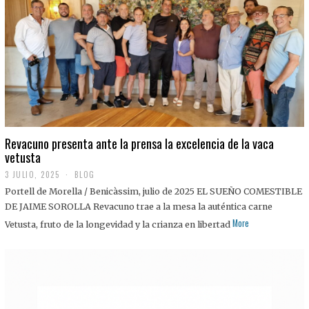
0
2
5
Revacuno presenta ante la prensa la excelencia de la vaca
vetusta
3 JULIO, 2025
1
BLOG
1
Portell de Morella / Benicàssim, julio de 2025 EL SUEÑO COMESTIBLE
J
U
DE JAIME SOROLLA Revacuno trae a la mesa la auténtica carne
L
More
Vetusta, fruto de la longevidad y la crianza en libertad
I
O
,
2
0
2
5