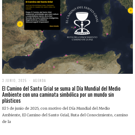
3 JUNIO, 2025
3
AGENDA
J
El Camino del Santo Grial se suma al Día Mundial del Medio
U
Ambiente con una caminata simbólica por un mundo sin
N
plásticos
I
O
,
El 5 de junio de 2025, con motivo del Día Mundial del Medio
2
Ambiente, El Camino del Santo Grial, Ruta del Conocimiento, camino
0
2
de la
5