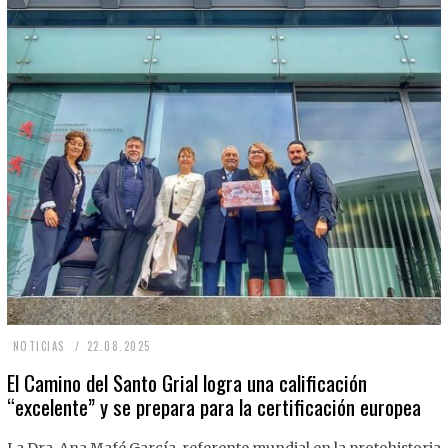
2
NOTICIAS
22.08.2025
2
El Camino del Santo Grial logra una calificación
“excelente” y se prepara para la certificación europea
.
0