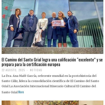
El Camino del Santo Grial logra una calificación “excelente” y se
prepara para la certificación europea
22 AGOSTO, 2025
2
NOTICIAS
2
La Dra. Ana Mafé García, referente mundial en la protohistoria del
A
G
Santo Cáliz, lidera la consolidación científica de El Camino del Santo
O
Grial La Asociación Internacional Itinerario Cultural El Camino del
S
T
More
Santo Grial
O
,
2