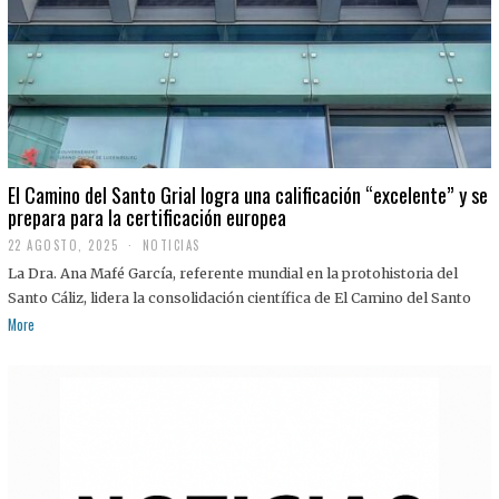
El Camino del Santo Grial logra una calificación “excelente” y se
prepara para la certificación europea
22 AGOSTO, 2025
2
NOTICIAS
2
La Dra. Ana Mafé García, referente mundial en la protohistoria del
A
G
Santo Cáliz, lidera la consolidación científica de El Camino del Santo
O
More
S
T
O
,
2
0
2
5