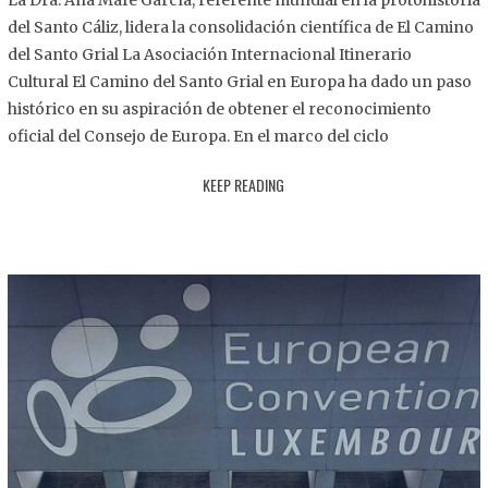
La Dra. Ana Mafé García, referente mundial en la protohistoria
8
del Santo Cáliz, lidera la consolidación científica de El Camino
.
del Santo Grial La Asociación Internacional Itinerario
2
Cultural El Camino del Santo Grial en Europa ha dado un paso
0
histórico en su aspiración de obtener el reconocimiento
2
oficial del Consejo de Europa. En el marco del ciclo
5
KEEP READING