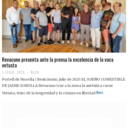
0
2
5
Revacuno presenta ante la prensa la excelencia de la vaca
vetusta
3 JULIO, 2025
1
BLOG
1
Portell de Morella / Benicàssim, julio de 2025 EL SUEÑO COMESTIBLE
J
U
DE JAIME SOROLLA Revacuno trae a la mesa la auténtica carne
L
More
Vetusta, fruto de la longevidad y la crianza en libertad
I
O
,
2
0
2
5