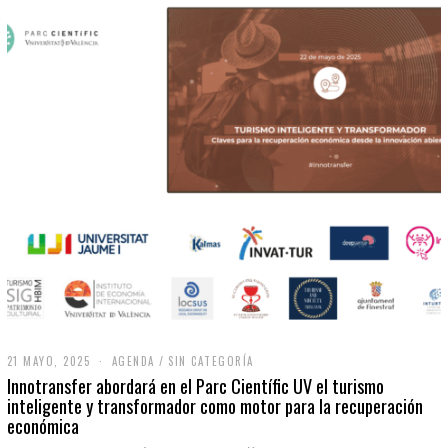
21 MAYO, 2025
2
AGENDA
/
SIN CATEGORÍA
1
Innotransfer abordará en el Parc Científic UV el turismo
M
inteligente y transformador como motor para la recuperación
A
económica
Y
O