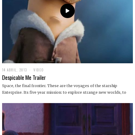
14 ABRIL, 2013
1
VIDEO
9
Despicable Me Trailer
D
I
Space, the final frontier. These are the voyages of the starship
C
Enterprise. Its five year mission: to explore strange new worlds, to
I
E
M
B
R
E
,
2
0
1