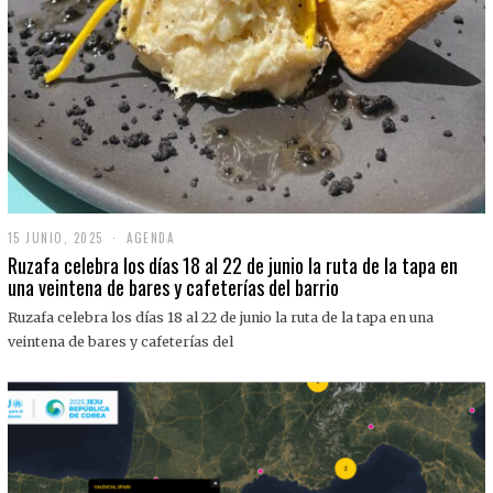
15 JUNIO, 2025
1
AGENDA
5
Ruzafa celebra los días 18 al 22 de junio la ruta de la tapa en
J
una veintena de bares y cafeterías del barrio
U
N
Ruzafa celebra los días 18 al 22 de junio la ruta de la tapa en una
I
O
veintena de bares y cafeterías del
,
2
0
2
5