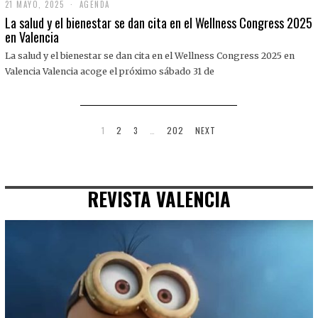
21 MAYO, 2025
2
AGENDA
1
La salud y el bienestar se dan cita en el Wellness Congress 2025
M
en Valencia
A
Y
La salud y el bienestar se dan cita en el Wellness Congress 2025 en
O
,
Valencia Valencia acoge el próximo sábado 31 de
2
0
2
5
1
2
3
…
202
NEXT
REVISTA VALENCIA