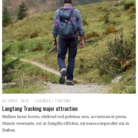
,
2
0
1
9
23 JUNIO, 2015
LUGARES
/
TURISMO
Langtang Tracking major attraction
Nullam lacus lorem, eleifend sed pulvinar non, accumsan ut purus.
Mauris venenatis, est at fringilla efficitur, mi massa imperdiet mi, in
finibus