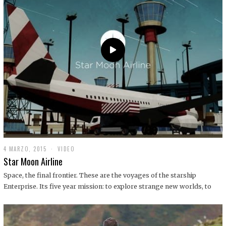
0
1
9
4 MARZO, 2015
1
VIDEO
9
Star Moon Airline
D
I
Space, the final frontier. These are the voyages of the starship
C
Enterprise. Its five year mission: to explore strange new worlds, to
I
E
M
B
R
E