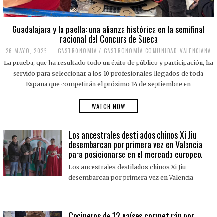
Guadalajara y la paella: una alianza histórica en la semifinal
nacional del Concurs de Sueca
26 MAYO, 2025
2
GASTRONOMIA
/
GASTRONOMÍA COMUNIDAD VALENCIANA
6
La prueba, que ha resultado todo un éxito de público y participación, ha
M
A
servido para seleccionar a los 10 profesionales llegados de toda
Y
España que competirán el próximo 14 de septiembre en
O
,
2
WATCH NOW
0
2
5
Los ancestrales destilados chinos Xi Jiu
desembarcan por primera vez en Valencia
para posicionarse en el mercado europeo.
Los ancestrales destilados chinos Xi Jiu
desembarcan por primera vez en Valencia
Cocineros de 12 países competirán por