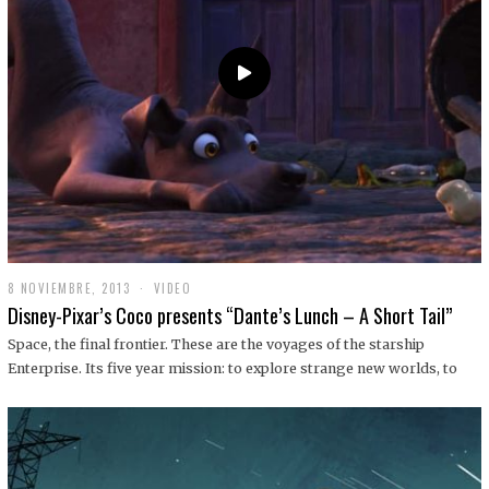
9
8 NOVIEMBRE, 2013
1
VIDEO
9
Disney-Pixar’s Coco presents “Dante’s Lunch – A Short Tail”
D
I
Space, the final frontier. These are the voyages of the starship
C
Enterprise. Its five year mission: to explore strange new worlds, to
I
E
M
B
R
E
,
2