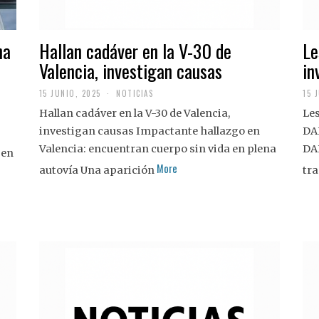
na
Hallan cadáver en la V-30 de
Le
Valencia, investigan causas
in
15 JUNIO, 2025
NOTICIAS
15 
Hallan cadáver en la V-30 de Valencia,
Les
investigan causas Impactante hallazgo en
DA
Valencia: encuentran cuerpo sin vida en plena
DA
 en
More
autovía Una aparición
tra