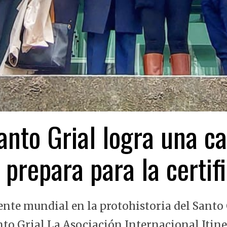
nto Grial logra una ca
 prepara para la certi
ente mundial en la protohistoria del Santo 
nto Grial La Asociación Internacional Itin