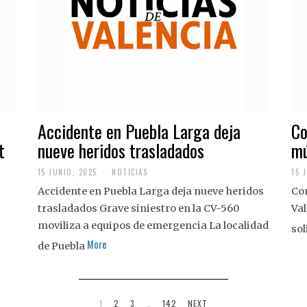
Accidente en Puebla Larga deja
Co
t
nueve heridos trasladados
mú
15 JUNIO, 2025
NOTICIAS
15 
Accidente en Puebla Larga deja nueve heridos
Con
trasladados Grave siniestro en la CV-560
Val
moviliza a equipos de emergencia La localidad
sol
More
de Puebla
1
2
3
…
142
NEXT