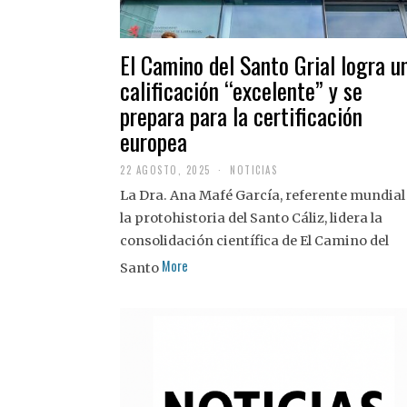
El Camino del Santo Grial logra u
calificación “excelente” y se
prepara para la certificación
europea
22 AGOSTO, 2025
2
NOTICIAS
2
La Dra. Ana Mafé García, referente mundial
A
G
la protohistoria del Santo Cáliz, lidera la
O
S
consolidación científica de El Camino del
T
More
O
Santo
,
2
0
2
5