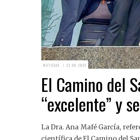
2
NOTICIAS
22.08.2025
2
El Camino del Sa
.
0
“excelente” y se
8
.
2
La Dra. Ana Mafé García, refer
0
2
científica de El Camino del Sa