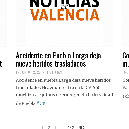
Accidente en Puebla Larga deja
Co
t
nueve heridos trasladados
mú
15 JUNIO, 2025
NOTICIAS
15 
Accidente en Puebla Larga deja nueve heridos
Con
trasladados Grave siniestro en la CV-560
Val
moviliza a equipos de emergencia La localidad
sol
More
de Puebla
1
2
3
…
142
NEXT