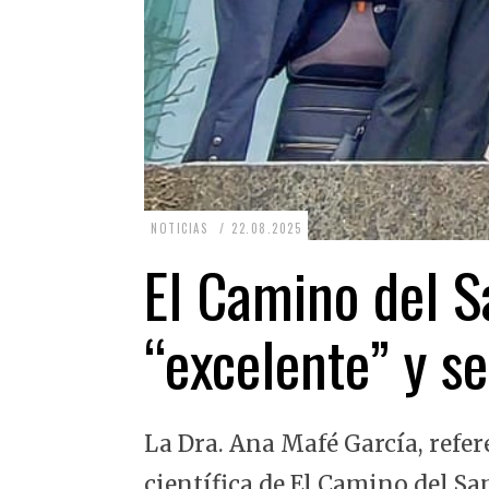
2
NOTICIAS
22.08.2025
2
El Camino del Sa
.
0
“excelente” y se
8
.
2
La Dra. Ana Mafé García, refer
0
2
científica de El Camino del Sa