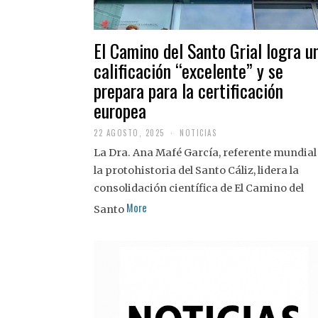
El Camino del Santo Grial logra u
calificación “excelente” y se
prepara para la certificación
europea
22 AGOSTO, 2025
2
NOTICIAS
2
La Dra. Ana Mafé García, referente mundial
A
G
la protohistoria del Santo Cáliz, lidera la
O
S
consolidación científica de El Camino del
T
More
O
Santo
,
2
0
2
5