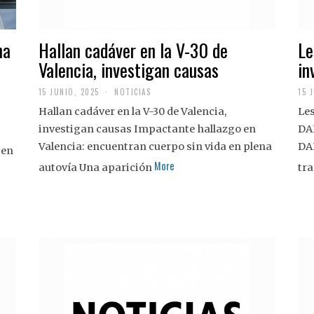
na
Hallan cadáver en la V-30 de
Le
Valencia, investigan causas
in
15 JUNIO, 2025
NOTICIAS
15 
Hallan cadáver en la V-30 de Valencia,
Les
investigan causas Impactante hallazgo en
DA
Valencia: encuentran cuerpo sin vida en plena
DA
 en
More
autovía Una aparición
tra