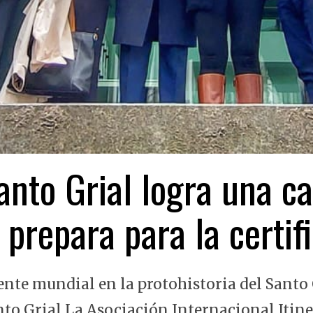
nto Grial logra una ca
 prepara para la certi
ente mundial en la protohistoria del Santo 
nto Grial La Asociación Internacional Itin