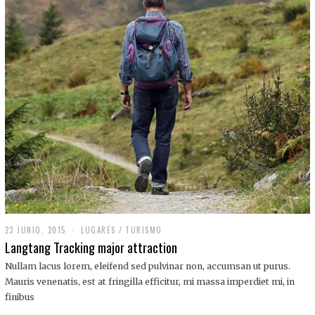
,
2
0
1
9
23 JUNIO, 2015
LUGARES
/
TURISMO
Langtang Tracking major attraction
Nullam lacus lorem, eleifend sed pulvinar non, accumsan ut purus.
Mauris venenatis, est at fringilla efficitur, mi massa imperdiet mi, in
finibus