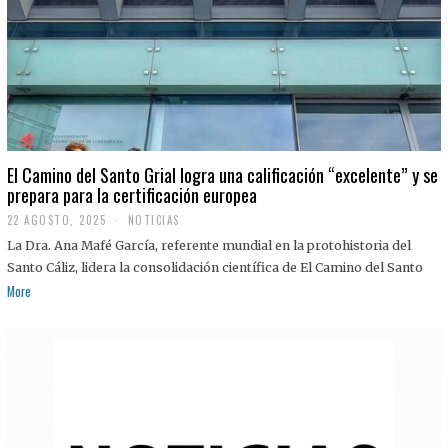
El Camino del Santo Grial logra una calificación “excelente” y se
prepara para la certificación europea
22 AGOSTO, 2025
2
NOTICIAS
2
La Dra. Ana Mafé García, referente mundial en la protohistoria del
A
G
Santo Cáliz, lidera la consolidación científica de El Camino del Santo
O
More
S
T
O
,
2
0
2
5