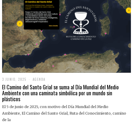
3 JUNIO, 2025
3
AGENDA
J
El Camino del Santo Grial se suma al Día Mundial del Medio
U
Ambiente con una caminata simbólica por un mundo sin
N
plásticos
I
O
,
El 5 de junio de 2025, con motivo del Día Mundial del Medio
2
Ambiente, El Camino del Santo Grial, Ruta del Conocimiento, camino
0
2
de la
5