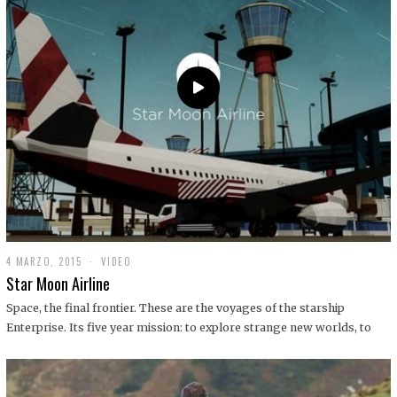
0
1
9
4 MARZO, 2015
1
VIDEO
9
Star Moon Airline
D
I
Space, the final frontier. These are the voyages of the starship
C
Enterprise. Its five year mission: to explore strange new worlds, to
I
E
M
B
R
E