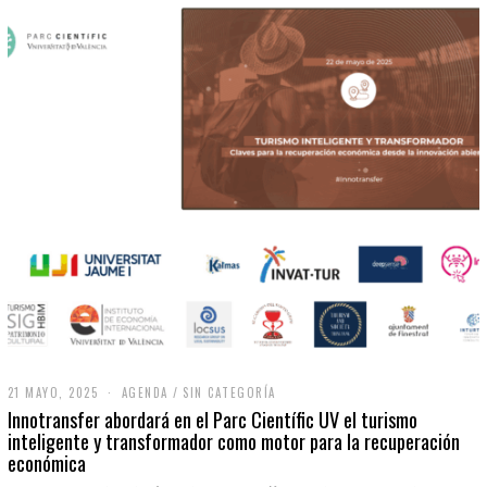
21 MAYO, 2025
2
AGENDA
/
SIN CATEGORÍA
1
Innotransfer abordará en el Parc Científic UV el turismo
M
inteligente y transformador como motor para la recuperación
A
económica
Y
O