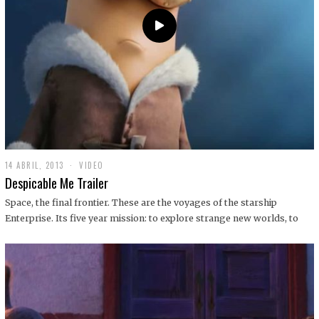
14 ABRIL, 2013
1
VIDEO
9
Despicable Me Trailer
D
I
Space, the final frontier. These are the voyages of the starship
C
Enterprise. Its five year mission: to explore strange new worlds, to
I
E
M
B
R
E
,
2
0
1