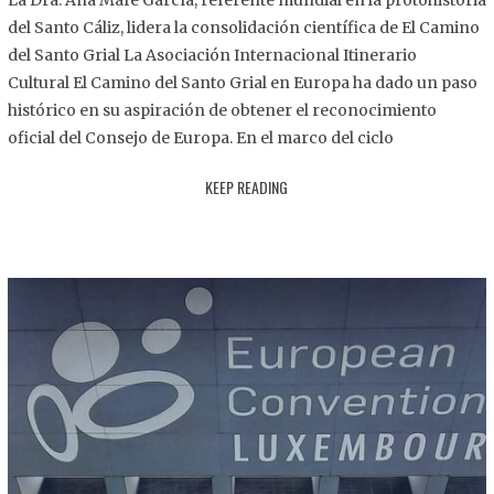
La Dra. Ana Mafé García, referente mundial en la protohistoria
8
del Santo Cáliz, lidera la consolidación científica de El Camino
.
del Santo Grial La Asociación Internacional Itinerario
2
Cultural El Camino del Santo Grial en Europa ha dado un paso
0
histórico en su aspiración de obtener el reconocimiento
2
oficial del Consejo de Europa. En el marco del ciclo
5
KEEP READING