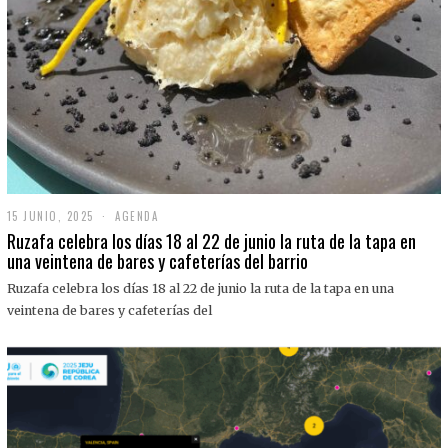
15 JUNIO, 2025
1
AGENDA
5
Ruzafa celebra los días 18 al 22 de junio la ruta de la tapa en
J
una veintena de bares y cafeterías del barrio
U
N
Ruzafa celebra los días 18 al 22 de junio la ruta de la tapa en una
I
O
veintena de bares y cafeterías del
,
2
0
2
5