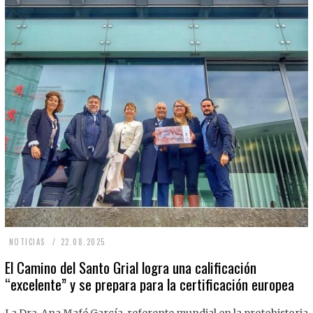
2
NOTICIAS
22.08.2025
2
El Camino del Santo Grial logra una calificación
“excelente” y se prepara para la certificación europea
.
0