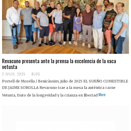
0
2
5
Revacuno presenta ante la prensa la excelencia de la vaca
vetusta
3 JULIO, 2025
1
BLOG
1
Portell de Morella / Benicàssim, julio de 2025 EL SUEÑO COMESTIBLE
J
U
DE JAIME SOROLLA Revacuno trae a la mesa la auténtica carne
L
More
Vetusta, fruto de la longevidad y la crianza en libertad
I
O
,
2
0
2
5