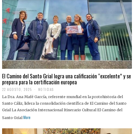
El Camino del Santo Grial logra una calificación “excelente” y se
prepara para la certificación europea
22 AGOSTO, 2025
2
NOTICIAS
2
La Dra. Ana Mafé García, referente mundial en la protohistoria del
A
G
Santo Cáliz, lidera la consolidación científica de El Camino del Santo
O
Grial La Asociación Internacional Itinerario Cultural El Camino del
S
T
More
Santo Grial
O
,
2