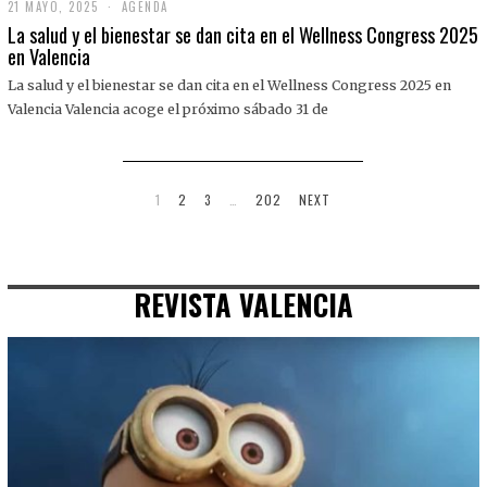
21 MAYO, 2025
2
AGENDA
1
La salud y el bienestar se dan cita en el Wellness Congress 2025
M
en Valencia
A
Y
La salud y el bienestar se dan cita en el Wellness Congress 2025 en
O
,
Valencia Valencia acoge el próximo sábado 31 de
2
0
2
5
1
2
3
…
202
NEXT
REVISTA VALENCIA