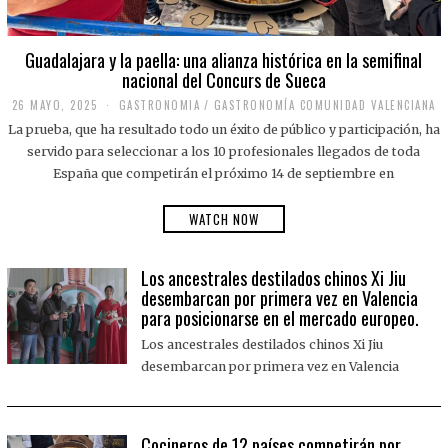
Guadalajara y la paella: una alianza histórica en la semifinal
nacional del Concurs de Sueca
26 MAYO, 2025
2
GASTRONOMIA
/
GASTRONOMÍA COMUNIDAD VALENCIANA
6
La prueba, que ha resultado todo un éxito de público y participación, ha
M
A
servido para seleccionar a los 10 profesionales llegados de toda
Y
España que competirán el próximo 14 de septiembre en
O
,
2
WATCH NOW
0
2
5
Los ancestrales destilados chinos Xi Jiu
desembarcan por primera vez en Valencia
para posicionarse en el mercado europeo.
Los ancestrales destilados chinos Xi Jiu
desembarcan por primera vez en Valencia
Cocineros de 12 países competirán por