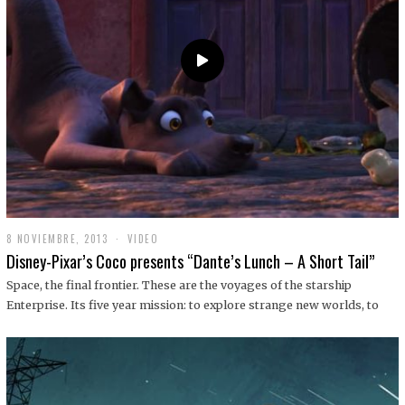
9
8 NOVIEMBRE, 2013
1
VIDEO
9
Disney-Pixar’s Coco presents “Dante’s Lunch – A Short Tail”
D
I
Space, the final frontier. These are the voyages of the starship
C
Enterprise. Its five year mission: to explore strange new worlds, to
I
E
M
B
R
E
,
2