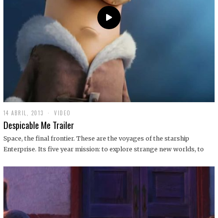
14 ABRIL, 2013
1
VIDEO
9
Despicable Me Trailer
D
I
Space, the final frontier. These are the voyages of the starship
C
Enterprise. Its five year mission: to explore strange new worlds, to
I
E
M
B
R
E
,
2
0
1