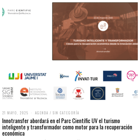
21 MAYO, 2025
2
AGENDA
/
SIN CATEGORÍA
1
Innotransfer abordará en el Parc Científic UV el turismo
M
inteligente y transformador como motor para la recuperación
A
económica
Y
O