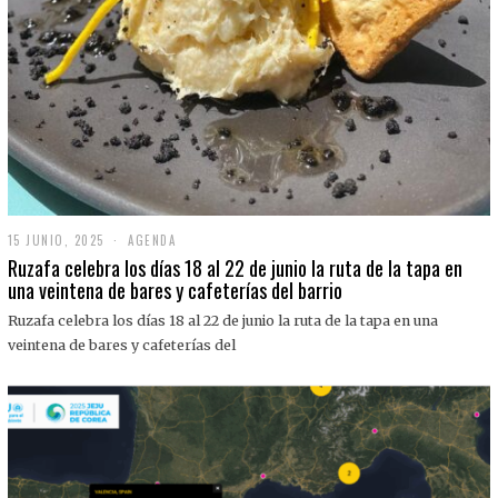
15 JUNIO, 2025
1
AGENDA
5
Ruzafa celebra los días 18 al 22 de junio la ruta de la tapa en
J
una veintena de bares y cafeterías del barrio
U
N
Ruzafa celebra los días 18 al 22 de junio la ruta de la tapa en una
I
O
veintena de bares y cafeterías del
,
2
0
2
5