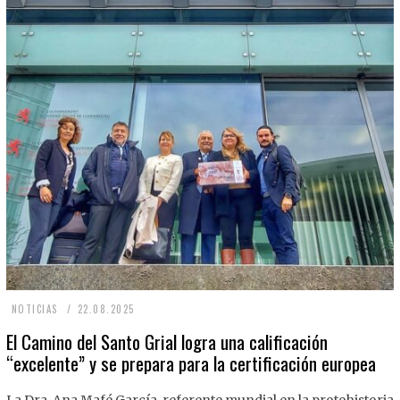
2
NOTICIAS
22.08.2025
2
El Camino del Santo Grial logra una calificación
“excelente” y se prepara para la certificación europea
.
0