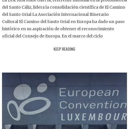
La Dra. Ana Mafé García, referente mundial en la protohistoria
8
del Santo Cáliz, lidera la consolidación científica de El Camino
.
del Santo Grial La Asociación Internacional Itinerario
2
Cultural El Camino del Santo Grial en Europa ha dado un paso
0
histórico en su aspiración de obtener el reconocimiento
2
oficial del Consejo de Europa. En el marco del ciclo
5
KEEP READING