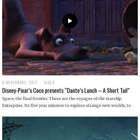
9
8 NOVIEMBRE, 2013
1
VIDEO
9
Disney-Pixar’s Coco presents “Dante’s Lunch – A Short Tail”
D
I
Space, the final frontier. These are the voyages of the starship
C
Enterprise. Its five year mission: to explore strange new worlds, to
I
E
M
B
R
E
,
2