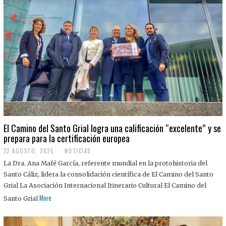
El Camino del Santo Grial logra una calificación “excelente” y se
prepara para la certificación europea
22 AGOSTO, 2025
2
NOTICIAS
2
La Dra. Ana Mafé García, referente mundial en la protohistoria del
A
G
Santo Cáliz, lidera la consolidación científica de El Camino del Santo
O
Grial La Asociación Internacional Itinerario Cultural El Camino del
S
T
More
Santo Grial
O
,
2