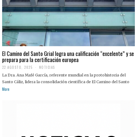
El Camino del Santo Grial logra una calificación “excelente” y se
prepara para la certificación europea
22 AGOSTO, 2025
2
NOTICIAS
2
La Dra. Ana Mafé García, referente mundial en la protohistoria del
A
G
Santo Cáliz, lidera la consolidación científica de El Camino del Santo
O
More
S
T
O
,
2
0
2
5