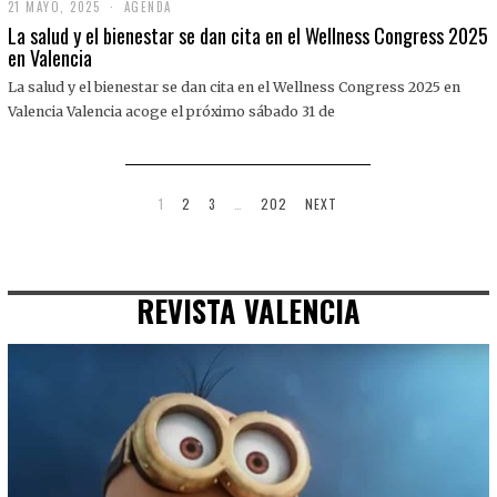
21 MAYO, 2025
2
AGENDA
1
La salud y el bienestar se dan cita en el Wellness Congress 2025
M
en Valencia
A
Y
La salud y el bienestar se dan cita en el Wellness Congress 2025 en
O
,
Valencia Valencia acoge el próximo sábado 31 de
2
0
2
5
1
2
3
…
202
NEXT
REVISTA VALENCIA