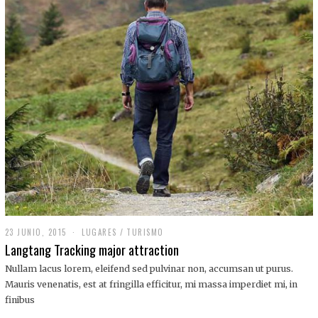
,
2
0
1
9
23 JUNIO, 2015
LUGARES
/
TURISMO
Langtang Tracking major attraction
Nullam lacus lorem, eleifend sed pulvinar non, accumsan ut purus.
Mauris venenatis, est at fringilla efficitur, mi massa imperdiet mi, in
finibus