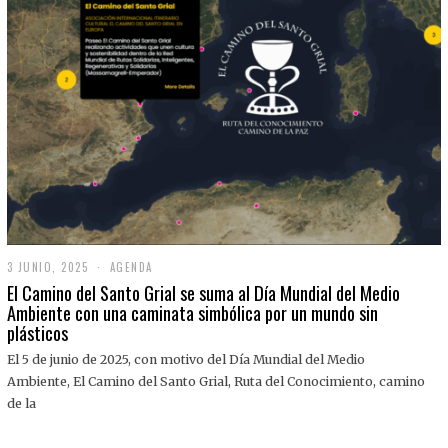
3 JUNIO, 2025
3
AGENDA
J
El Camino del Santo Grial se suma al Día Mundial del Medio
U
Ambiente con una caminata simbólica por un mundo sin
N
plásticos
I
O
,
El 5 de junio de 2025, con motivo del Día Mundial del Medio
2
Ambiente, El Camino del Santo Grial, Ruta del Conocimiento, camino
0
2
de la
5