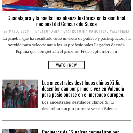
Guadalajara y la paella: una alianza histórica en la semifinal
nacional del Concurs de Sueca
26 MAYO, 2025
2
GASTRONOMIA
/
GASTRONOMÍA COMUNIDAD VALENCIANA
6
La prueba, que ha resultado todo un éxito de público y participación, ha
M
A
servido para seleccionar a los 10 profesionales llegados de toda
Y
España que competirán el próximo 14 de septiembre en
O
,
2
WATCH NOW
0
2
5
Los ancestrales destilados chinos Xi Jiu
desembarcan por primera vez en Valencia
para posicionarse en el mercado europeo.
Los ancestrales destilados chinos Xi Jiu
desembarcan por primera vez en Valencia
Cocineros de 12 países competirán por