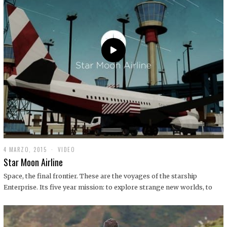
0
1
9
4 MARZO, 2015
1
VIDEO
9
Star Moon Airline
D
I
Space, the final frontier. These are the voyages of the starship
C
Enterprise. Its five year mission: to explore strange new worlds, to
I
E
M
B
R
E