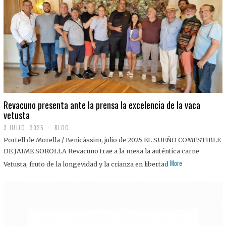
0
2
5
Revacuno presenta ante la prensa la excelencia de la vaca
vetusta
3 JULIO, 2025
1
BLOG
1
Portell de Morella / Benicàssim, julio de 2025 EL SUEÑO COMESTIBLE
J
U
DE JAIME SOROLLA Revacuno trae a la mesa la auténtica carne
L
More
Vetusta, fruto de la longevidad y la crianza en libertad
I
O
,
2
0
2
5