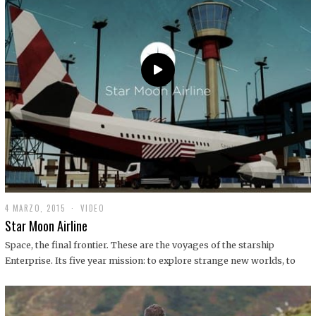
0
1
9
4 MARZO, 2015
1
VIDEO
9
Star Moon Airline
D
I
Space, the final frontier. These are the voyages of the starship
C
Enterprise. Its five year mission: to explore strange new worlds, to
I
E
M
B
R
E