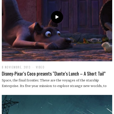
9
8 NOVIEMBRE, 2013
1
VIDEO
9
Disney-Pixar’s Coco presents “Dante’s Lunch – A Short Tail”
D
I
Space, the final frontier. These are the voyages of the starship
C
Enterprise. Its five year mission: to explore strange new worlds, to
I
E
M
B
R
E
,
2