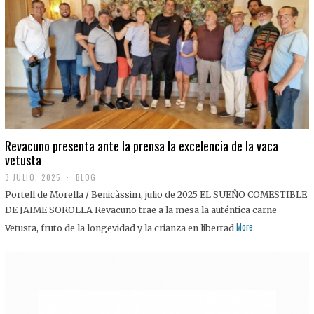
0
2
5
Revacuno presenta ante la prensa la excelencia de la vaca
vetusta
3 JULIO, 2025
1
BLOG
1
Portell de Morella / Benicàssim, julio de 2025 EL SUEÑO COMESTIBLE
J
U
DE JAIME SOROLLA Revacuno trae a la mesa la auténtica carne
L
More
Vetusta, fruto de la longevidad y la crianza en libertad
I
O
,
2
0
2
5