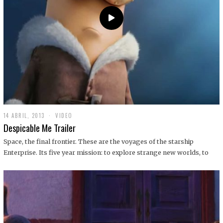
14 ABRIL, 2013
1
VIDEO
9
Despicable Me Trailer
D
I
Space, the final frontier. These are the voyages of the starship
C
Enterprise. Its five year mission: to explore strange new worlds, to
I
E
M
B
R
E
,
2
0
1