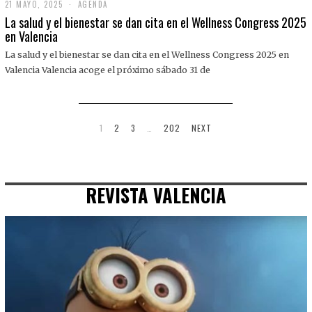
21 MAYO, 2025
2
AGENDA
1
La salud y el bienestar se dan cita en el Wellness Congress 2025
M
en Valencia
A
Y
La salud y el bienestar se dan cita en el Wellness Congress 2025 en
O
,
Valencia Valencia acoge el próximo sábado 31 de
2
0
2
5
1
2
3
…
202
NEXT
REVISTA VALENCIA