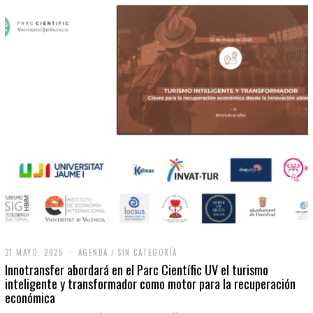
21 MAYO, 2025
2
AGENDA
/
SIN CATEGORÍA
1
Innotransfer abordará en el Parc Científic UV el turismo
M
inteligente y transformador como motor para la recuperación
A
económica
Y
O