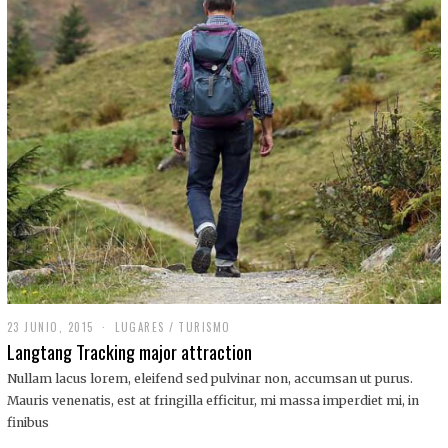
,
2
0
1
9
23 JUNIO, 2015
LUGARES
/
TURISMO
Langtang Tracking major attraction
Nullam lacus lorem, eleifend sed pulvinar non, accumsan ut purus.
Mauris venenatis, est at fringilla efficitur, mi massa imperdiet mi, in
finibus