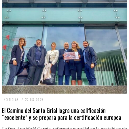
2
NOTICIAS
22.08.2025
2
El Camino del Santo Grial logra una calificación
“excelente” y se prepara para la certificación europea
.
0