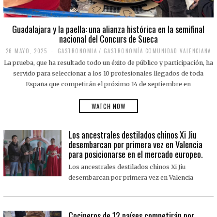
Guadalajara y la paella: una alianza histórica en la semifinal
nacional del Concurs de Sueca
26 MAYO, 2025
2
GASTRONOMIA
/
GASTRONOMÍA COMUNIDAD VALENCIANA
6
La prueba, que ha resultado todo un éxito de público y participación, ha
M
A
servido para seleccionar a los 10 profesionales llegados de toda
Y
España que competirán el próximo 14 de septiembre en
O
,
2
WATCH NOW
0
2
5
Los ancestrales destilados chinos Xi Jiu
desembarcan por primera vez en Valencia
para posicionarse en el mercado europeo.
Los ancestrales destilados chinos Xi Jiu
desembarcan por primera vez en Valencia
Cocineros de 12 países competirán por