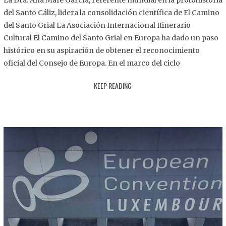
La Dra. Ana Mafé García, referente mundial en la protohistoria
8
del Santo Cáliz, lidera la consolidación científica de El Camino
.
del Santo Grial La Asociación Internacional Itinerario
2
Cultural El Camino del Santo Grial en Europa ha dado un paso
0
histórico en su aspiración de obtener el reconocimiento
2
oficial del Consejo de Europa. En el marco del ciclo
5
KEEP READING