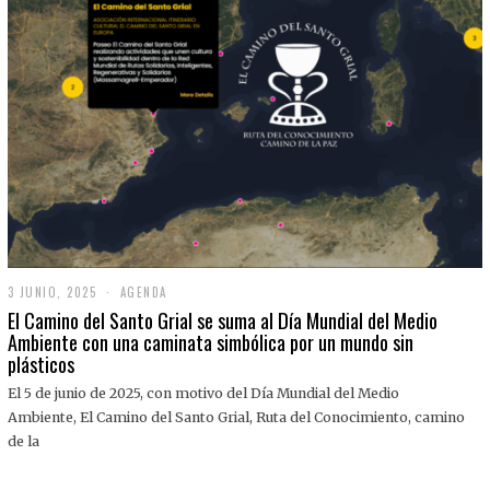
3 JUNIO, 2025
3
AGENDA
J
El Camino del Santo Grial se suma al Día Mundial del Medio
U
Ambiente con una caminata simbólica por un mundo sin
N
plásticos
I
O
,
El 5 de junio de 2025, con motivo del Día Mundial del Medio
2
Ambiente, El Camino del Santo Grial, Ruta del Conocimiento, camino
0
2
de la
5