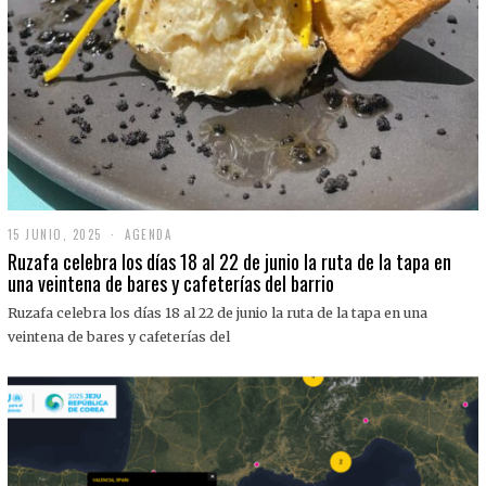
15 JUNIO, 2025
1
AGENDA
5
Ruzafa celebra los días 18 al 22 de junio la ruta de la tapa en
J
una veintena de bares y cafeterías del barrio
U
N
Ruzafa celebra los días 18 al 22 de junio la ruta de la tapa en una
I
O
veintena de bares y cafeterías del
,
2
0
2
5