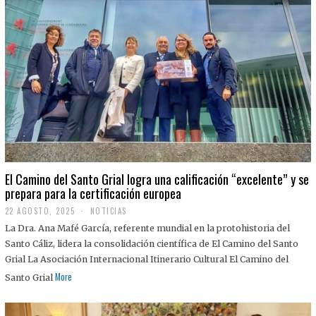
El Camino del Santo Grial logra una calificación “excelente” y se
prepara para la certificación europea
22 AGOSTO, 2025
2
NOTICIAS
2
La Dra. Ana Mafé García, referente mundial en la protohistoria del
A
G
Santo Cáliz, lidera la consolidación científica de El Camino del Santo
O
Grial La Asociación Internacional Itinerario Cultural El Camino del
S
T
More
Santo Grial
O
,
2