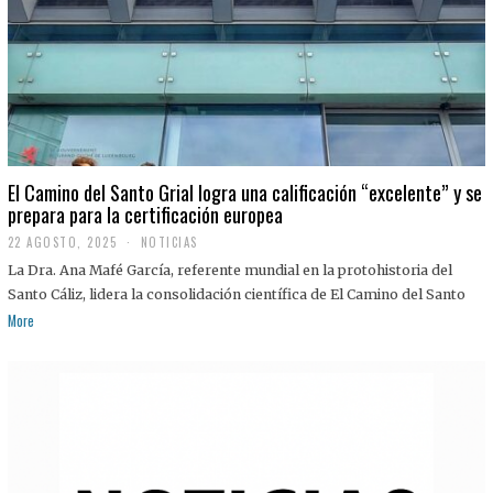
El Camino del Santo Grial logra una calificación “excelente” y se
prepara para la certificación europea
22 AGOSTO, 2025
2
NOTICIAS
2
La Dra. Ana Mafé García, referente mundial en la protohistoria del
A
G
Santo Cáliz, lidera la consolidación científica de El Camino del Santo
O
More
S
T
O
,
2
0
2
5