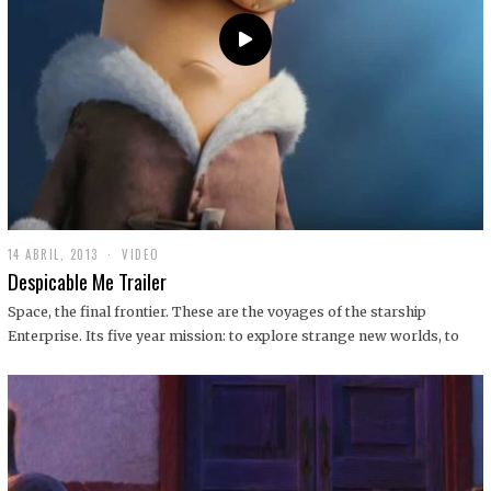
14 ABRIL, 2013
1
VIDEO
9
Despicable Me Trailer
D
I
Space, the final frontier. These are the voyages of the starship
C
Enterprise. Its five year mission: to explore strange new worlds, to
I
E
M
B
R
E
,
2
0
1