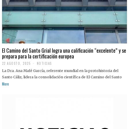
El Camino del Santo Grial logra una calificación “excelente” y se
prepara para la certificación europea
22 AGOSTO, 2025
2
NOTICIAS
2
La Dra. Ana Mafé García, referente mundial en la protohistoria del
A
G
Santo Cáliz, lidera la consolidación científica de El Camino del Santo
O
More
S
T
O
,
2
0
2
5