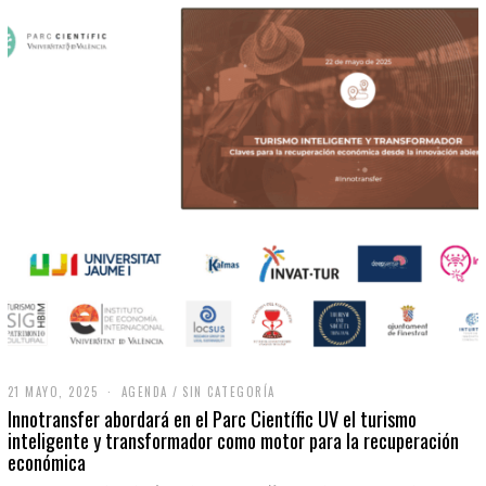
21 MAYO, 2025
2
AGENDA
/
SIN CATEGORÍA
1
Innotransfer abordará en el Parc Científic UV el turismo
M
inteligente y transformador como motor para la recuperación
A
económica
Y
O