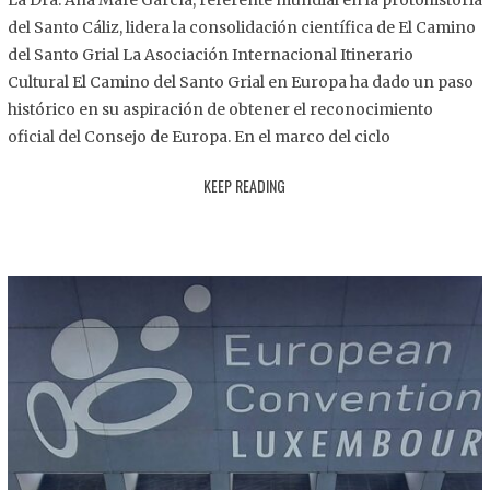
La Dra. Ana Mafé García, referente mundial en la protohistoria
8
del Santo Cáliz, lidera la consolidación científica de El Camino
.
del Santo Grial La Asociación Internacional Itinerario
2
Cultural El Camino del Santo Grial en Europa ha dado un paso
0
histórico en su aspiración de obtener el reconocimiento
2
oficial del Consejo de Europa. En el marco del ciclo
5
KEEP READING