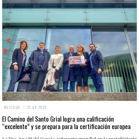
2
NOTICIAS
22.08.2025
2
El Camino del Santo Grial logra una calificación
“excelente” y se prepara para la certificación europea
.
0