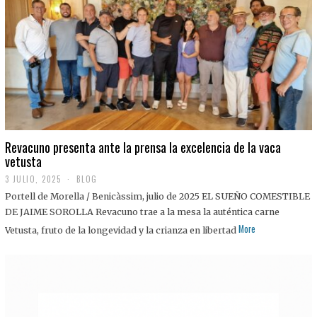
0
2
5
Revacuno presenta ante la prensa la excelencia de la vaca
vetusta
3 JULIO, 2025
1
BLOG
1
Portell de Morella / Benicàssim, julio de 2025 EL SUEÑO COMESTIBLE
J
U
DE JAIME SOROLLA Revacuno trae a la mesa la auténtica carne
L
More
Vetusta, fruto de la longevidad y la crianza en libertad
I
O
,
2
0
2
5