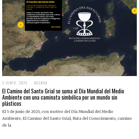
3 JUNIO, 2025
3
AGENDA
J
El Camino del Santo Grial se suma al Día Mundial del Medio
U
Ambiente con una caminata simbólica por un mundo sin
N
plásticos
I
O
,
El 5 de junio de 2025, con motivo del Día Mundial del Medio
2
Ambiente, El Camino del Santo Grial, Ruta del Conocimiento, camino
0
2
de la
5