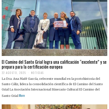
El Camino del Santo Grial logra una calificación “excelente” y se
prepara para la certificación europea
22 AGOSTO, 2025
2
NOTICIAS
2
La Dra. Ana Mafé García, referente mundial en la protohistoria del
A
G
Santo Cáliz, lidera la consolidación científica de El Camino del Santo
O
Grial La Asociación Internacional Itinerario Cultural El Camino del
S
T
More
Santo Grial
O
,
2