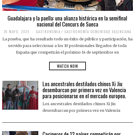
Guadalajara y la paella: una alianza histórica en la semifinal
nacional del Concurs de Sueca
26 MAYO, 2025
2
GASTRONOMIA
/
GASTRONOMÍA COMUNIDAD VALENCIANA
6
La prueba, que ha resultado todo un éxito de público y participación, ha
M
A
servido para seleccionar a los 10 profesionales llegados de toda
Y
España que competirán el próximo 14 de septiembre en
O
,
2
WATCH NOW
0
2
5
Los ancestrales destilados chinos Xi Jiu
desembarcan por primera vez en Valencia
para posicionarse en el mercado europeo.
Los ancestrales destilados chinos Xi Jiu
desembarcan por primera vez en Valencia
Cocineros de 12 países competirán por