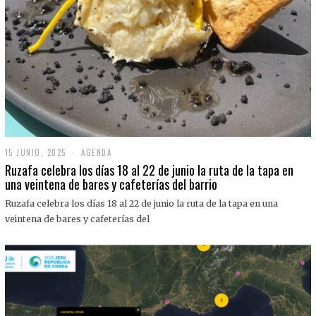
15 JUNIO, 2025
1
AGENDA
5
Ruzafa celebra los días 18 al 22 de junio la ruta de la tapa en
J
una veintena de bares y cafeterías del barrio
U
N
Ruzafa celebra los días 18 al 22 de junio la ruta de la tapa en una
I
O
veintena de bares y cafeterías del
,
2
0
2
5