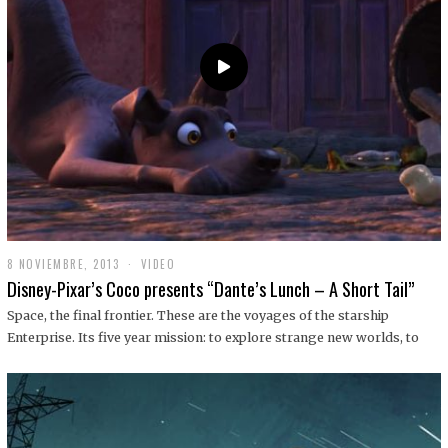
9
8 NOVIEMBRE, 2013
1
VIDEO
9
Disney-Pixar’s Coco presents “Dante’s Lunch – A Short Tail”
D
I
Space, the final frontier. These are the voyages of the starship
C
Enterprise. Its five year mission: to explore strange new worlds, to
I
E
M
B
R
E
,
2