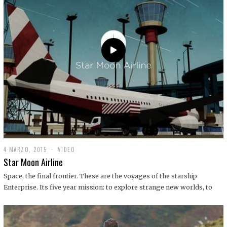
0
1
9
4 MARZO, 2015
1
VIDEO
9
Star Moon Airline
D
I
Space, the final frontier. These are the voyages of the starship
C
Enterprise. Its five year mission: to explore strange new worlds, to
I
E
M
B
R
E