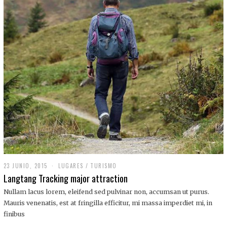
,
2
0
1
9
23 JUNIO, 2015
LUGARES
/
TURISMO
Langtang Tracking major attraction
Nullam lacus lorem, eleifend sed pulvinar non, accumsan ut purus.
Mauris venenatis, est at fringilla efficitur, mi massa imperdiet mi, in
finibus