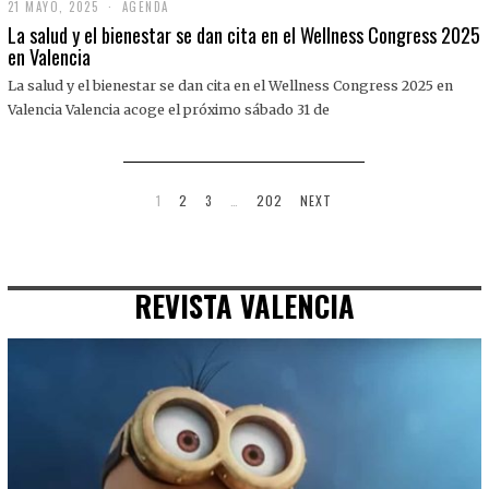
21 MAYO, 2025
2
AGENDA
1
La salud y el bienestar se dan cita en el Wellness Congress 2025
M
en Valencia
A
Y
La salud y el bienestar se dan cita en el Wellness Congress 2025 en
O
,
Valencia Valencia acoge el próximo sábado 31 de
2
0
2
5
1
2
3
…
202
NEXT
REVISTA VALENCIA