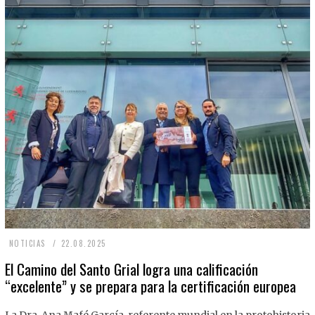
2
NOTICIAS
22.08.2025
2
El Camino del Santo Grial logra una calificación
“excelente” y se prepara para la certificación europea
.
0