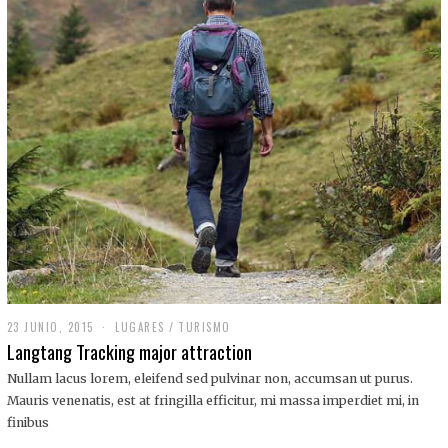
,
2
0
1
9
23 JUNIO, 2015
LUGARES
/
TURISMO
Langtang Tracking major attraction
Nullam lacus lorem, eleifend sed pulvinar non, accumsan ut purus.
Mauris venenatis, est at fringilla efficitur, mi massa imperdiet mi, in
finibus