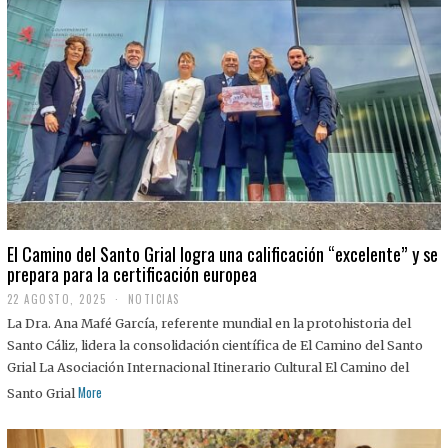
El Camino del Santo Grial logra una calificación “excelente” y se
prepara para la certificación europea
22 AGOSTO, 2025
2
NOTICIAS
2
La Dra. Ana Mafé García, referente mundial en la protohistoria del
A
G
Santo Cáliz, lidera la consolidación científica de El Camino del Santo
O
Grial La Asociación Internacional Itinerario Cultural El Camino del
S
T
More
Santo Grial
O
,
2