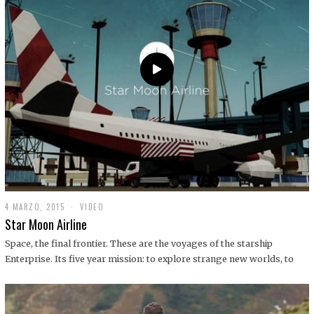
0
1
9
4 MARZO, 2015
1
VIDEO
9
Star Moon Airline
D
I
Space, the final frontier. These are the voyages of the starship
C
Enterprise. Its five year mission: to explore strange new worlds, to
I
E
M
B
R
E