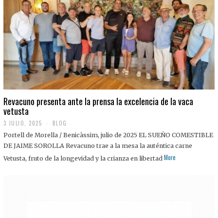
0
2
5
Revacuno presenta ante la prensa la excelencia de la vaca
vetusta
3 JULIO, 2025
1
BLOG
1
Portell de Morella / Benicàssim, julio de 2025 EL SUEÑO COMESTIBLE
J
U
DE JAIME SOROLLA Revacuno trae a la mesa la auténtica carne
L
More
Vetusta, fruto de la longevidad y la crianza en libertad
I
O
,
2
0
2
5