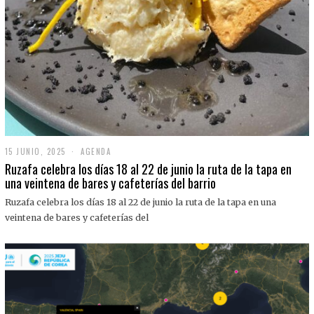
15 JUNIO, 2025
1
AGENDA
5
Ruzafa celebra los días 18 al 22 de junio la ruta de la tapa en
J
una veintena de bares y cafeterías del barrio
U
N
Ruzafa celebra los días 18 al 22 de junio la ruta de la tapa en una
I
O
veintena de bares y cafeterías del
,
2
0
2
5