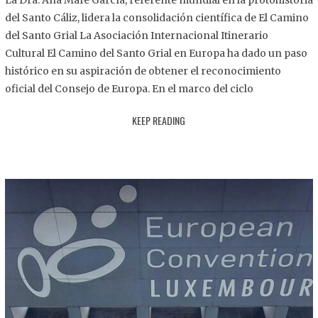
La Dra. Ana Mafé García, referente mundial en la protohistoria
8
del Santo Cáliz, lidera la consolidación científica de El Camino
.
del Santo Grial La Asociación Internacional Itinerario
2
Cultural El Camino del Santo Grial en Europa ha dado un paso
0
histórico en su aspiración de obtener el reconocimiento
2
oficial del Consejo de Europa. En el marco del ciclo
5
KEEP READING