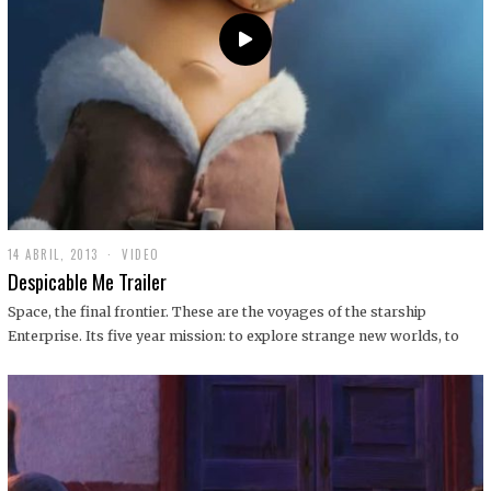
14 ABRIL, 2013
1
VIDEO
9
Despicable Me Trailer
D
I
Space, the final frontier. These are the voyages of the starship
C
Enterprise. Its five year mission: to explore strange new worlds, to
I
E
M
B
R
E
,
2
0
1