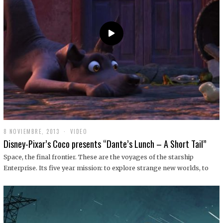
9
8 NOVIEMBRE, 2013
1
VIDEO
9
Disney-Pixar’s Coco presents “Dante’s Lunch – A Short Tail”
D
I
Space, the final frontier. These are the voyages of the starship
C
Enterprise. Its five year mission: to explore strange new worlds, to
I
E
M
B
R
E
,
2