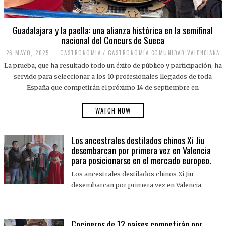
Guadalajara y la paella: una alianza histórica en la semifinal
nacional del Concurs de Sueca
26 MAYO, 2025
2
GASTRONOMIA
/
GASTRONOMÍA COMUNIDAD VALENCIANA
6
La prueba, que ha resultado todo un éxito de público y participación, ha
M
A
servido para seleccionar a los 10 profesionales llegados de toda
Y
España que competirán el próximo 14 de septiembre en
O
,
2
WATCH NOW
0
2
5
Los ancestrales destilados chinos Xi Jiu
desembarcan por primera vez en Valencia
para posicionarse en el mercado europeo.
Los ancestrales destilados chinos Xi Jiu
desembarcan por primera vez en Valencia
Cocineros de 12 países competirán por