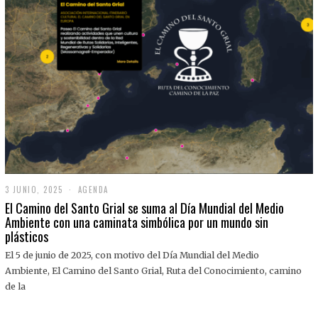
3 JUNIO, 2025
3
AGENDA
J
El Camino del Santo Grial se suma al Día Mundial del Medio
U
Ambiente con una caminata simbólica por un mundo sin
N
plásticos
I
O
,
El 5 de junio de 2025, con motivo del Día Mundial del Medio
2
Ambiente, El Camino del Santo Grial, Ruta del Conocimiento, camino
0
2
de la
5