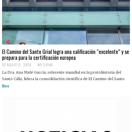
El Camino del Santo Grial logra una calificación “excelente” y se
prepara para la certificación europea
22 AGOSTO, 2025
2
NOTICIAS
2
La Dra. Ana Mafé García, referente mundial en la protohistoria del
A
G
Santo Cáliz, lidera la consolidación científica de El Camino del Santo
O
More
S
T
O
,
2
0
2
5