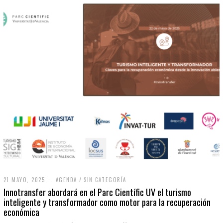
21 MAYO, 2025
2
AGENDA
/
SIN CATEGORÍA
1
Innotransfer abordará en el Parc Científic UV el turismo
M
inteligente y transformador como motor para la recuperación
A
económica
Y
O