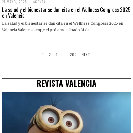
21 MAYO, 2025
2
AGENDA
1
La salud y el bienestar se dan cita en el Wellness Congress 2025
M
en Valencia
A
Y
La salud y el bienestar se dan cita en el Wellness Congress 2025 en
O
,
Valencia Valencia acoge el próximo sábado 31 de
2
0
2
5
1
2
3
…
202
NEXT
REVISTA VALENCIA