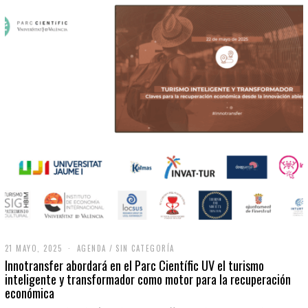
21 MAYO, 2025
2
AGENDA
/
SIN CATEGORÍA
1
Innotransfer abordará en el Parc Científic UV el turismo
M
inteligente y transformador como motor para la recuperación
A
económica
Y
O