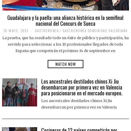
Guadalajara y la paella: una alianza histórica en la semifinal
nacional del Concurs de Sueca
26 MAYO, 2025
2
GASTRONOMIA
/
GASTRONOMÍA COMUNIDAD VALENCIANA
6
La prueba, que ha resultado todo un éxito de público y participación, ha
M
A
servido para seleccionar a los 10 profesionales llegados de toda
Y
España que competirán el próximo 14 de septiembre en
O
,
2
WATCH NOW
0
2
5
Los ancestrales destilados chinos Xi Jiu
desembarcan por primera vez en Valencia
para posicionarse en el mercado europeo.
Los ancestrales destilados chinos Xi Jiu
desembarcan por primera vez en Valencia
Cocineros de 12 países competirán por