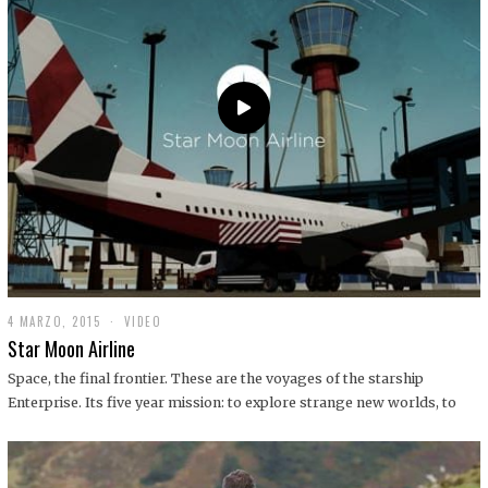
0
1
9
4 MARZO, 2015
1
VIDEO
9
Star Moon Airline
D
I
Space, the final frontier. These are the voyages of the starship
C
Enterprise. Its five year mission: to explore strange new worlds, to
I
E
M
B
R
E