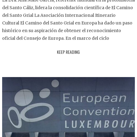
La Dra. Ana Mafé García, referente mundial en la protohistoria
8
del Santo Cáliz, lidera la consolidación científica de El Camino
.
del Santo Grial La Asociación Internacional Itinerario
2
Cultural El Camino del Santo Grial en Europa ha dado un paso
0
histórico en su aspiración de obtener el reconocimiento
2
oficial del Consejo de Europa. En el marco del ciclo
5
KEEP READING