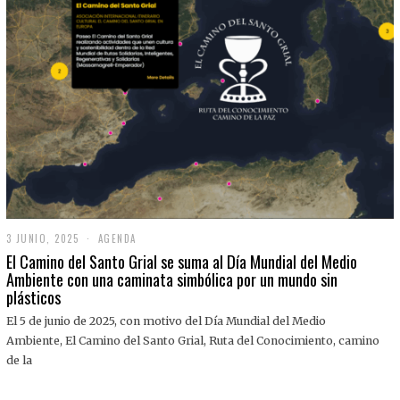
3 JUNIO, 2025
3
AGENDA
J
El Camino del Santo Grial se suma al Día Mundial del Medio
U
Ambiente con una caminata simbólica por un mundo sin
N
plásticos
I
O
,
El 5 de junio de 2025, con motivo del Día Mundial del Medio
2
Ambiente, El Camino del Santo Grial, Ruta del Conocimiento, camino
0
2
de la
5