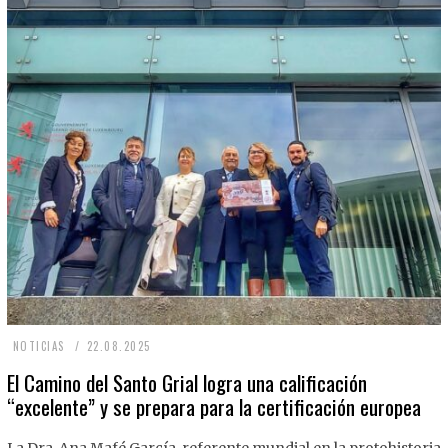
2
NOTICIAS
22.08.2025
2
El Camino del Santo Grial logra una calificación
“excelente” y se prepara para la certificación europea
.
0