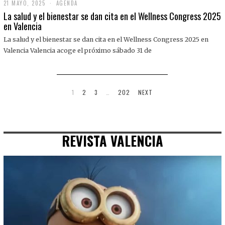
21 MAYO, 2025
2
AGENDA
1
La salud y el bienestar se dan cita en el Wellness Congress 2025
M
en Valencia
A
Y
La salud y el bienestar se dan cita en el Wellness Congress 2025 en
O
,
Valencia Valencia acoge el próximo sábado 31 de
2
0
2
5
1
2
3
…
202
NEXT
REVISTA VALENCIA