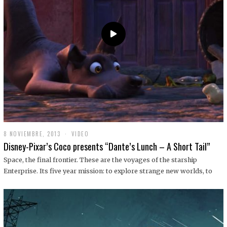
9
8 NOVIEMBRE, 2013
1
VIDEO
9
Disney-Pixar’s Coco presents “Dante’s Lunch – A Short Tail”
D
I
Space, the final frontier. These are the voyages of the starship
C
Enterprise. Its five year mission: to explore strange new worlds, to
I
E
M
B
R
E
,
2