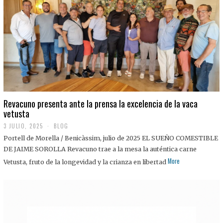
0
2
5
Revacuno presenta ante la prensa la excelencia de la vaca
vetusta
3 JULIO, 2025
1
BLOG
1
Portell de Morella / Benicàssim, julio de 2025 EL SUEÑO COMESTIBLE
J
U
DE JAIME SOROLLA Revacuno trae a la mesa la auténtica carne
L
More
Vetusta, fruto de la longevidad y la crianza en libertad
I
O
,
2
0
2
5