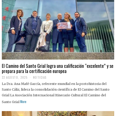
El Camino del Santo Grial logra una calificación “excelente” y se
prepara para la certificación europea
22 AGOSTO, 2025
2
NOTICIAS
2
La Dra. Ana Mafé García, referente mundial en la protohistoria del
A
G
Santo Cáliz, lidera la consolidación científica de El Camino del Santo
O
Grial La Asociación Internacional Itinerario Cultural El Camino del
S
T
More
Santo Grial
O
,
2