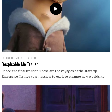
14 ABRIL, 2013
1
VIDEO
9
Despicable Me Trailer
D
I
Space, the final frontier. These are the voyages of the starship
C
Enterprise. Its five year mission: to explore strange new worlds, to
I
E
M
B
R
E
,
2
0
1