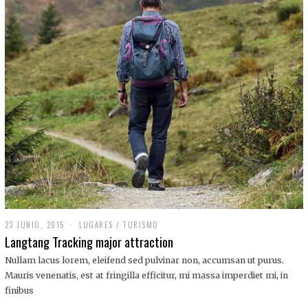
,
2
0
1
9
23 JUNIO, 2015
LUGARES
/
TURISMO
Langtang Tracking major attraction
Nullam lacus lorem, eleifend sed pulvinar non, accumsan ut purus.
Mauris venenatis, est at fringilla efficitur, mi massa imperdiet mi, in
finibus