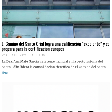
El Camino del Santo Grial logra una calificación “excelente” y se
prepara para la certificación europea
22 AGOSTO, 2025
2
NOTICIAS
2
La Dra. Ana Mafé García, referente mundial en la protohistoria del
A
G
Santo Cáliz, lidera la consolidación científica de El Camino del Santo
O
More
S
T
O
,
2
0
2
5