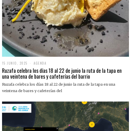
15 JUNIO, 2025
1
AGENDA
5
Ruzafa celebra los días 18 al 22 de junio la ruta de la tapa en
J
una veintena de bares y cafeterías del barrio
U
N
Ruzafa celebra los días 18 al 22 de junio la ruta de la tapa en una
I
O
veintena de bares y cafeterías del
,
2
0
2
5