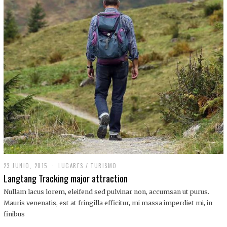
,
2
0
1
9
23 JUNIO, 2015
LUGARES
/
TURISMO
Langtang Tracking major attraction
Nullam lacus lorem, eleifend sed pulvinar non, accumsan ut purus.
Mauris venenatis, est at fringilla efficitur, mi massa imperdiet mi, in
finibus