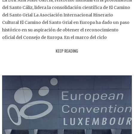
La Dra. Ana Mafé García, referente mundial en la protohistoria
8
del Santo Cáliz, lidera la consolidación científica de El Camino
.
del Santo Grial La Asociación Internacional Itinerario
2
Cultural El Camino del Santo Grial en Europa ha dado un paso
0
histórico en su aspiración de obtener el reconocimiento
2
oficial del Consejo de Europa. En el marco del ciclo
5
KEEP READING