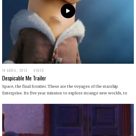
14 ABRIL, 2013
1
VIDEO
9
Despicable Me Trailer
D
I
Space, the final frontier. These are the voyages of the starship
C
Enterprise. Its five year mission: to explore strange new worlds, to
I
E
M
B
R
E
,
2
0
1