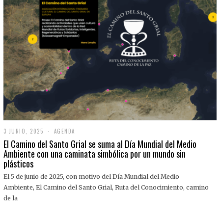
3 JUNIO, 2025
3
AGENDA
J
El Camino del Santo Grial se suma al Día Mundial del Medio
U
Ambiente con una caminata simbólica por un mundo sin
N
plásticos
I
O
,
El 5 de junio de 2025, con motivo del Día Mundial del Medio
2
Ambiente, El Camino del Santo Grial, Ruta del Conocimiento, camino
0
2
de la
5