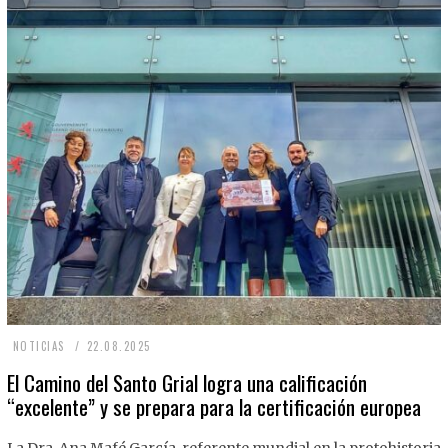
2
NOTICIAS
22.08.2025
2
El Camino del Santo Grial logra una calificación
“excelente” y se prepara para la certificación europea
.
0