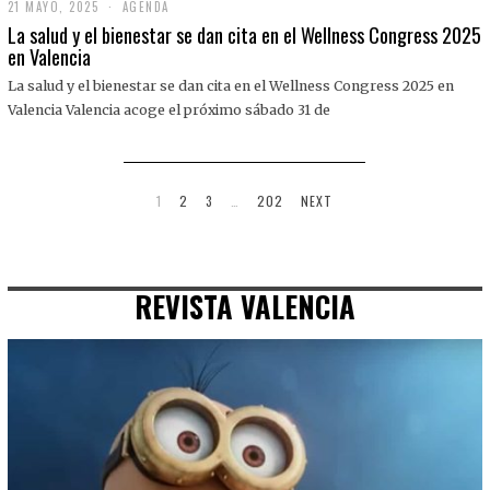
21 MAYO, 2025
2
AGENDA
1
La salud y el bienestar se dan cita en el Wellness Congress 2025
M
en Valencia
A
Y
La salud y el bienestar se dan cita en el Wellness Congress 2025 en
O
,
Valencia Valencia acoge el próximo sábado 31 de
2
0
2
5
1
2
3
…
202
NEXT
REVISTA VALENCIA