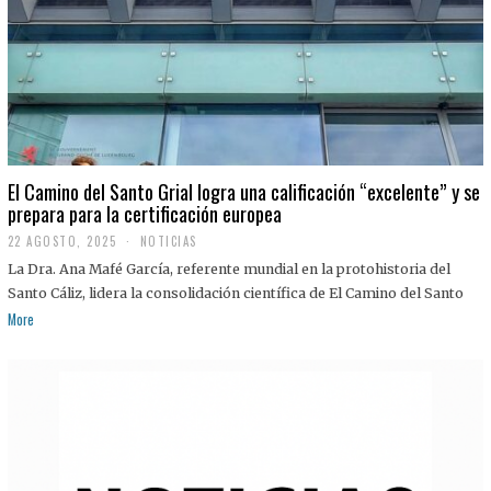
El Camino del Santo Grial logra una calificación “excelente” y se
prepara para la certificación europea
22 AGOSTO, 2025
2
NOTICIAS
2
La Dra. Ana Mafé García, referente mundial en la protohistoria del
A
G
Santo Cáliz, lidera la consolidación científica de El Camino del Santo
O
More
S
T
O
,
2
0
2
5