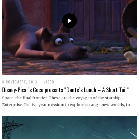
9
8 NOVIEMBRE, 2013
1
VIDEO
9
Disney-Pixar’s Coco presents “Dante’s Lunch – A Short Tail”
D
I
Space, the final frontier. These are the voyages of the starship
C
Enterprise. Its five year mission: to explore strange new worlds, to
I
E
M
B
R
E
,
2