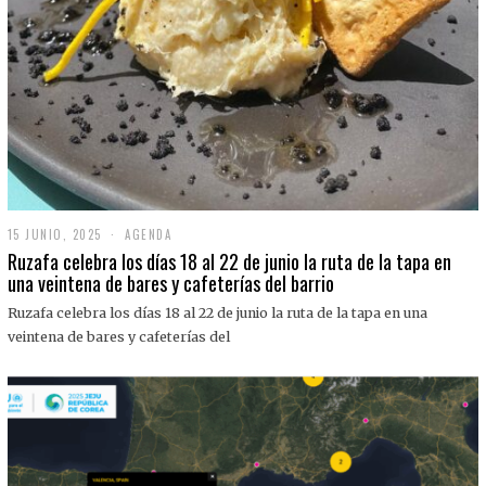
15 JUNIO, 2025
1
AGENDA
5
Ruzafa celebra los días 18 al 22 de junio la ruta de la tapa en
J
una veintena de bares y cafeterías del barrio
U
N
Ruzafa celebra los días 18 al 22 de junio la ruta de la tapa en una
I
O
veintena de bares y cafeterías del
,
2
0
2
5