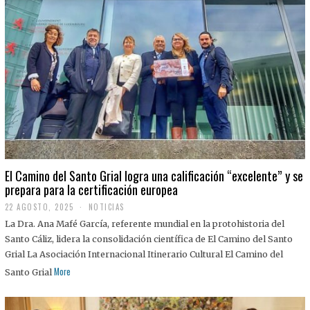
El Camino del Santo Grial logra una calificación “excelente” y se
prepara para la certificación europea
22 AGOSTO, 2025
2
NOTICIAS
2
La Dra. Ana Mafé García, referente mundial en la protohistoria del
A
G
Santo Cáliz, lidera la consolidación científica de El Camino del Santo
O
Grial La Asociación Internacional Itinerario Cultural El Camino del
S
T
More
Santo Grial
O
,
2