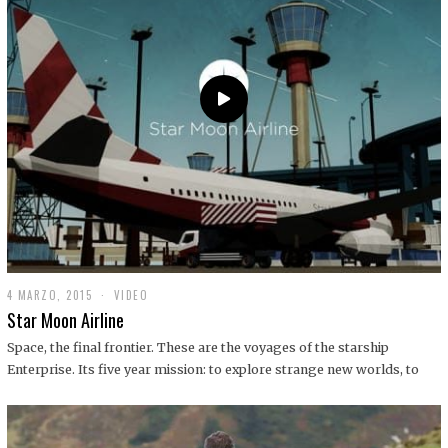
0
1
9
4 MARZO, 2015
1
VIDEO
9
Star Moon Airline
D
I
Space, the final frontier. These are the voyages of the starship
C
Enterprise. Its five year mission: to explore strange new worlds, to
I
E
M
B
R
E