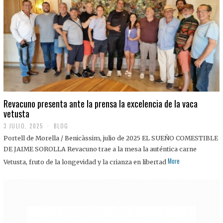
0
2
5
Revacuno presenta ante la prensa la excelencia de la vaca
vetusta
3 JULIO, 2025
1
BLOG
1
Portell de Morella / Benicàssim, julio de 2025 EL SUEÑO COMESTIBLE
J
U
DE JAIME SOROLLA Revacuno trae a la mesa la auténtica carne
L
More
Vetusta, fruto de la longevidad y la crianza en libertad
I
O
,
2
0
2
5