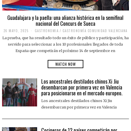
Guadalajara y la paella: una alianza histórica en la semifinal
nacional del Concurs de Sueca
26 MAYO, 2025
2
GASTRONOMIA
/
GASTRONOMÍA COMUNIDAD VALENCIANA
6
La prueba, que ha resultado todo un éxito de público y participación, ha
M
A
servido para seleccionar a los 10 profesionales llegados de toda
Y
España que competirán el próximo 14 de septiembre en
O
,
2
WATCH NOW
0
2
5
Los ancestrales destilados chinos Xi Jiu
desembarcan por primera vez en Valencia
para posicionarse en el mercado europeo.
Los ancestrales destilados chinos Xi Jiu
desembarcan por primera vez en Valencia
Cocineros de 12 países competirán por