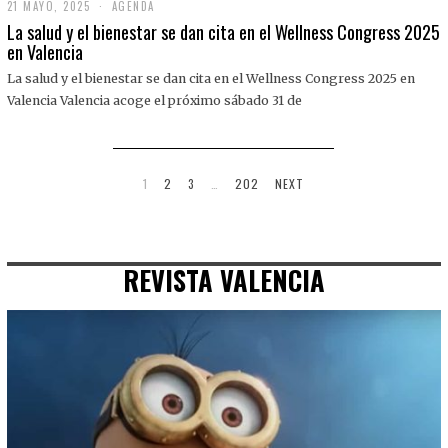
21 MAYO, 2025
2
AGENDA
1
La salud y el bienestar se dan cita en el Wellness Congress 2025
M
en Valencia
A
Y
La salud y el bienestar se dan cita en el Wellness Congress 2025 en
O
,
Valencia Valencia acoge el próximo sábado 31 de
2
0
2
5
1
2
3
…
202
NEXT
REVISTA VALENCIA