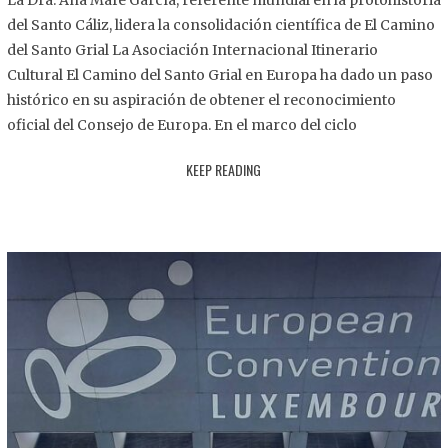
La Dra. Ana Mafé García, referente mundial en la protohistoria
8
del Santo Cáliz, lidera la consolidación científica de El Camino
.
del Santo Grial La Asociación Internacional Itinerario
2
Cultural El Camino del Santo Grial en Europa ha dado un paso
0
histórico en su aspiración de obtener el reconocimiento
2
oficial del Consejo de Europa. En el marco del ciclo
5
KEEP READING