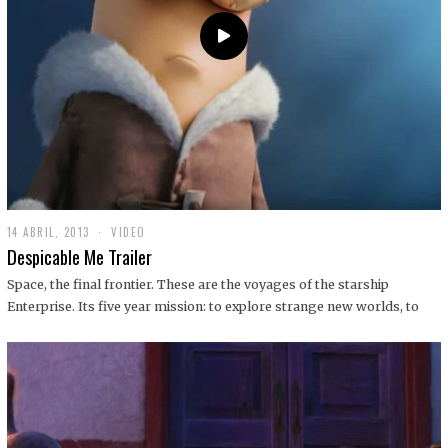
14 ABRIL, 2013
1
VIDEO
9
Despicable Me Trailer
D
I
Space, the final frontier. These are the voyages of the starship
C
Enterprise. Its five year mission: to explore strange new worlds, to
I
E
M
B
R
E
,
2
0
1