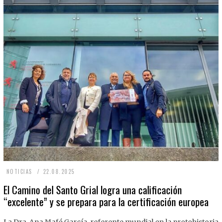
2
NOTICIAS
22.08.2025
2
El Camino del Santo Grial logra una calificación
“excelente” y se prepara para la certificación europea
.
0