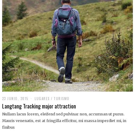
,
2
0
1
9
23 JUNIO, 2015
LUGARES
/
TURISMO
Langtang Tracking major attraction
Nullam lacus lorem, eleifend sed pulvinar non, accumsan ut purus.
Mauris venenatis, est at fringilla efficitur, mi massa imperdiet mi, in
finibus