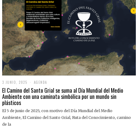
3 JUNIO, 2025
3
AGENDA
J
El Camino del Santo Grial se suma al Día Mundial del Medio
U
Ambiente con una caminata simbólica por un mundo sin
N
plásticos
I
O
,
El 5 de junio de 2025, con motivo del Día Mundial del Medio
2
Ambiente, El Camino del Santo Grial, Ruta del Conocimiento, camino
0
2
de la
5