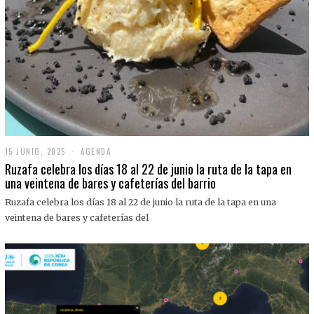
15 JUNIO, 2025
1
AGENDA
5
Ruzafa celebra los días 18 al 22 de junio la ruta de la tapa en
J
una veintena de bares y cafeterías del barrio
U
N
Ruzafa celebra los días 18 al 22 de junio la ruta de la tapa en una
I
O
veintena de bares y cafeterías del
,
2
0
2
5