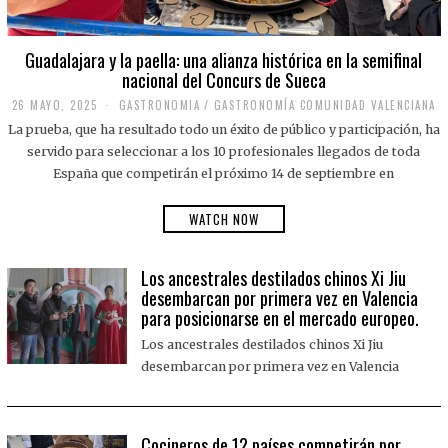
Guadalajara y la paella: una alianza histórica en la semifinal
nacional del Concurs de Sueca
26 MAYO, 2025
2
GASTRONOMIA
/
GASTRONOMÍA COMUNIDAD VALENCIANA
6
La prueba, que ha resultado todo un éxito de público y participación, ha
M
A
servido para seleccionar a los 10 profesionales llegados de toda
Y
España que competirán el próximo 14 de septiembre en
O
,
2
WATCH NOW
0
2
5
Los ancestrales destilados chinos Xi Jiu
desembarcan por primera vez en Valencia
para posicionarse en el mercado europeo.
Los ancestrales destilados chinos Xi Jiu
desembarcan por primera vez en Valencia
Cocineros de 12 países competirán por