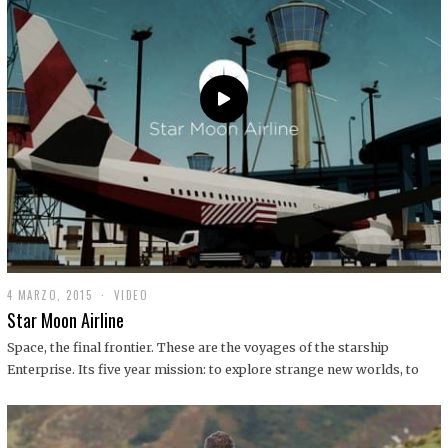
0
1
9
4 MARZO, 2015
1
VIDEO
9
Star Moon Airline
D
I
Space, the final frontier. These are the voyages of the starship
C
Enterprise. Its five year mission: to explore strange new worlds, to
I
E
M
B
R
E