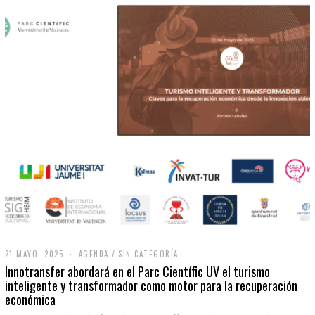
21 MAYO, 2025
2
AGENDA
/
SIN CATEGORÍA
1
Innotransfer abordará en el Parc Científic UV el turismo
M
inteligente y transformador como motor para la recuperación
A
económica
Y
O