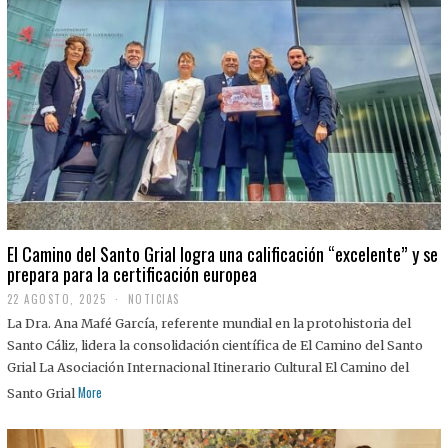
El Camino del Santo Grial logra una calificación “excelente” y se
prepara para la certificación europea
22 AGOSTO, 2025
2
NOTICIAS
2
La Dra. Ana Mafé García, referente mundial en la protohistoria del
A
G
Santo Cáliz, lidera la consolidación científica de El Camino del Santo
O
Grial La Asociación Internacional Itinerario Cultural El Camino del
S
T
More
Santo Grial
O
,
2