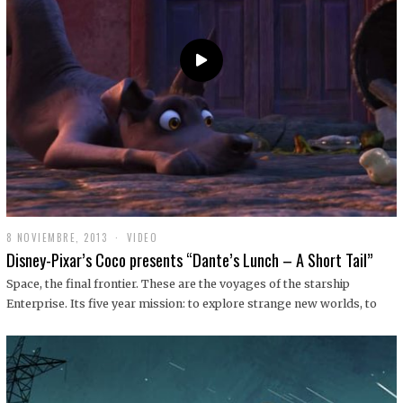
9
8 NOVIEMBRE, 2013
1
VIDEO
9
Disney-Pixar’s Coco presents “Dante’s Lunch – A Short Tail”
D
I
Space, the final frontier. These are the voyages of the starship
C
Enterprise. Its five year mission: to explore strange new worlds, to
I
E
M
B
R
E
,
2