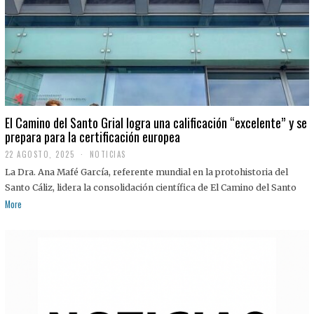
El Camino del Santo Grial logra una calificación “excelente” y se
prepara para la certificación europea
22 AGOSTO, 2025
2
NOTICIAS
2
La Dra. Ana Mafé García, referente mundial en la protohistoria del
A
G
Santo Cáliz, lidera la consolidación científica de El Camino del Santo
O
More
S
T
O
,
2
0
2
5