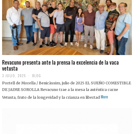
0
2
5
Revacuno presenta ante la prensa la excelencia de la vaca
vetusta
3 JULIO, 2025
1
BLOG
1
Portell de Morella / Benicàssim, julio de 2025 EL SUEÑO COMESTIBLE
J
U
DE JAIME SOROLLA Revacuno trae a la mesa la auténtica carne
L
More
Vetusta, fruto de la longevidad y la crianza en libertad
I
O
,
2
0
2
5