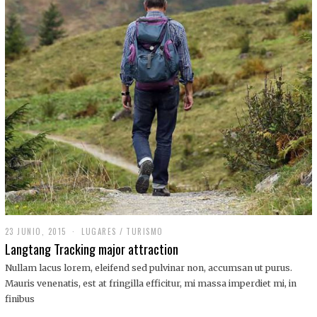
,
2
0
1
9
23 JUNIO, 2015
LUGARES
/
TURISMO
Langtang Tracking major attraction
Nullam lacus lorem, eleifend sed pulvinar non, accumsan ut purus.
Mauris venenatis, est at fringilla efficitur, mi massa imperdiet mi, in
finibus