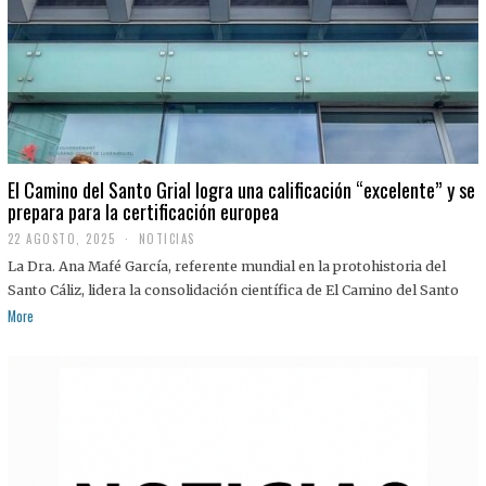
El Camino del Santo Grial logra una calificación “excelente” y se
prepara para la certificación europea
22 AGOSTO, 2025
2
NOTICIAS
2
La Dra. Ana Mafé García, referente mundial en la protohistoria del
A
G
Santo Cáliz, lidera la consolidación científica de El Camino del Santo
O
More
S
T
O
,
2
0
2
5