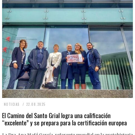
2
NOTICIAS
22.08.2025
2
El Camino del Santo Grial logra una calificación
“excelente” y se prepara para la certificación europea
.
0