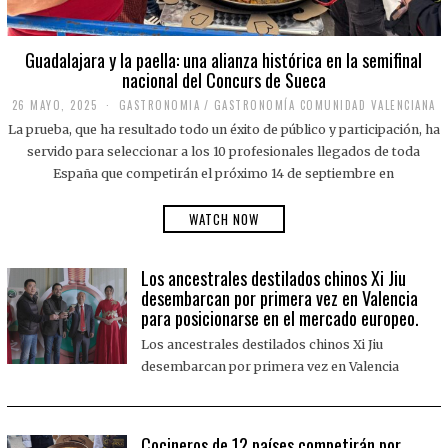
Guadalajara y la paella: una alianza histórica en la semifinal
nacional del Concurs de Sueca
26 MAYO, 2025
2
GASTRONOMIA
/
GASTRONOMÍA COMUNIDAD VALENCIANA
6
La prueba, que ha resultado todo un éxito de público y participación, ha
M
A
servido para seleccionar a los 10 profesionales llegados de toda
Y
España que competirán el próximo 14 de septiembre en
O
,
2
WATCH NOW
0
2
5
Los ancestrales destilados chinos Xi Jiu
desembarcan por primera vez en Valencia
para posicionarse en el mercado europeo.
Los ancestrales destilados chinos Xi Jiu
desembarcan por primera vez en Valencia
Cocineros de 12 países competirán por