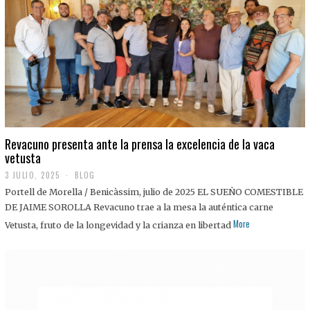
0
2
5
Revacuno presenta ante la prensa la excelencia de la vaca
vetusta
3 JULIO, 2025
1
BLOG
1
Portell de Morella / Benicàssim, julio de 2025 EL SUEÑO COMESTIBLE
J
U
DE JAIME SOROLLA Revacuno trae a la mesa la auténtica carne
L
More
Vetusta, fruto de la longevidad y la crianza en libertad
I
O
,
2
0
2
5