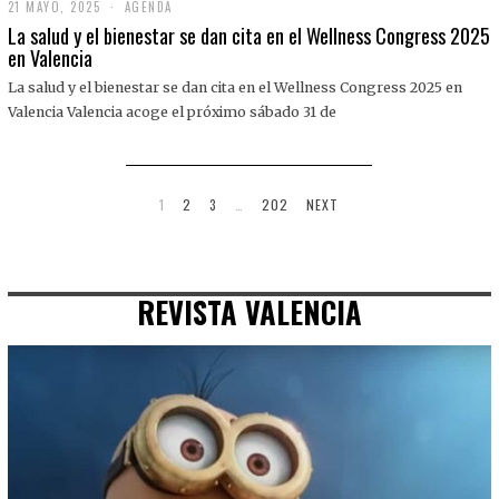
21 MAYO, 2025
2
AGENDA
1
La salud y el bienestar se dan cita en el Wellness Congress 2025
M
en Valencia
A
Y
La salud y el bienestar se dan cita en el Wellness Congress 2025 en
O
,
Valencia Valencia acoge el próximo sábado 31 de
2
0
2
5
1
2
3
…
202
NEXT
REVISTA VALENCIA