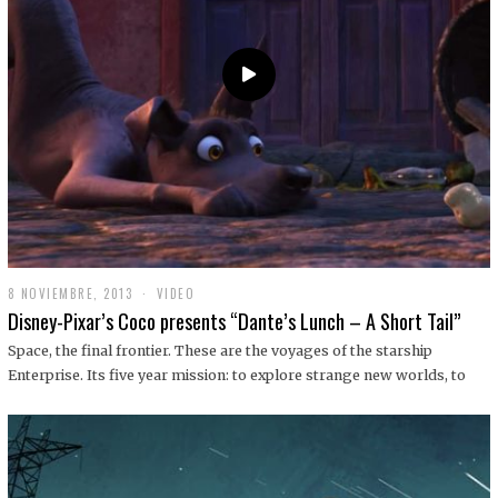
9
8 NOVIEMBRE, 2013
1
VIDEO
9
Disney-Pixar’s Coco presents “Dante’s Lunch – A Short Tail”
D
I
Space, the final frontier. These are the voyages of the starship
C
Enterprise. Its five year mission: to explore strange new worlds, to
I
E
M
B
R
E
,
2