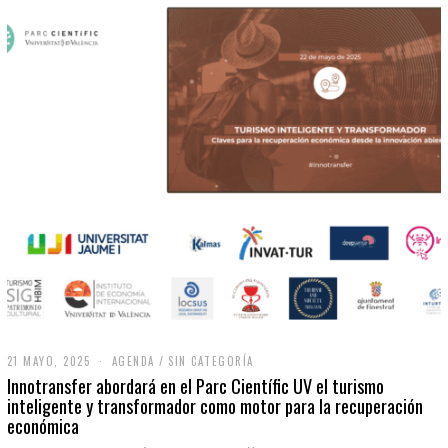
21 MAYO, 2025
2
AGENDA
/
SIN CATEGORÍA
1
Innotransfer abordará en el Parc Científic UV el turismo
M
inteligente y transformador como motor para la recuperación
A
económica
Y
O