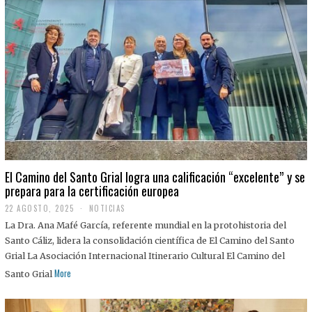
El Camino del Santo Grial logra una calificación “excelente” y se
prepara para la certificación europea
22 AGOSTO, 2025
2
NOTICIAS
2
La Dra. Ana Mafé García, referente mundial en la protohistoria del
A
G
Santo Cáliz, lidera la consolidación científica de El Camino del Santo
O
Grial La Asociación Internacional Itinerario Cultural El Camino del
S
T
More
Santo Grial
O
,
2