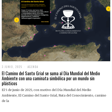
3 JUNIO, 2025
3
AGENDA
J
El Camino del Santo Grial se suma al Día Mundial del Medio
U
Ambiente con una caminata simbólica por un mundo sin
N
plásticos
I
O
,
El 5 de junio de 2025, con motivo del Día Mundial del Medio
2
Ambiente, El Camino del Santo Grial, Ruta del Conocimiento, camino
0
2
de la
5