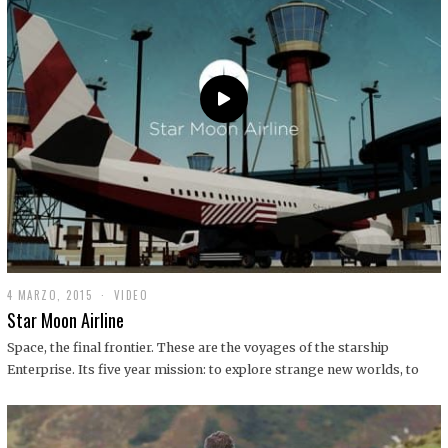
0
1
9
4 MARZO, 2015
1
VIDEO
9
Star Moon Airline
D
I
Space, the final frontier. These are the voyages of the starship
C
Enterprise. Its five year mission: to explore strange new worlds, to
I
E
M
B
R
E