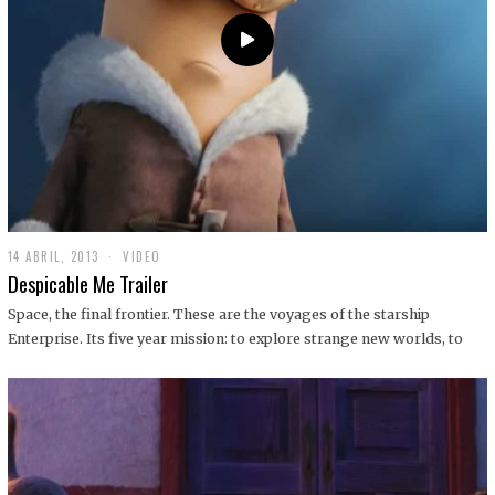
14 ABRIL, 2013
1
VIDEO
9
Despicable Me Trailer
D
I
Space, the final frontier. These are the voyages of the starship
C
Enterprise. Its five year mission: to explore strange new worlds, to
I
E
M
B
R
E
,
2
0
1