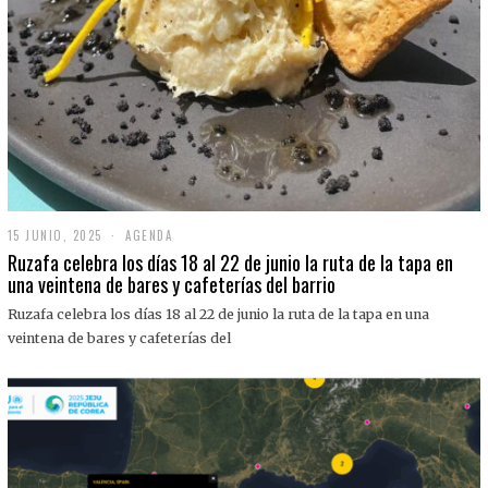
15 JUNIO, 2025
1
AGENDA
5
Ruzafa celebra los días 18 al 22 de junio la ruta de la tapa en
J
una veintena de bares y cafeterías del barrio
U
N
Ruzafa celebra los días 18 al 22 de junio la ruta de la tapa en una
I
O
veintena de bares y cafeterías del
,
2
0
2
5