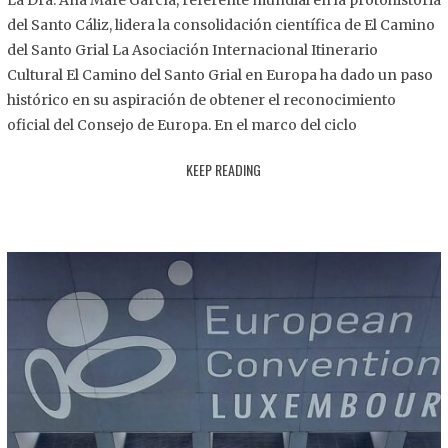
La Dra. Ana Mafé García, referente mundial en la protohistoria
8
del Santo Cáliz, lidera la consolidación científica de El Camino
.
del Santo Grial La Asociación Internacional Itinerario
2
Cultural El Camino del Santo Grial en Europa ha dado un paso
0
histórico en su aspiración de obtener el reconocimiento
2
oficial del Consejo de Europa. En el marco del ciclo
5
KEEP READING