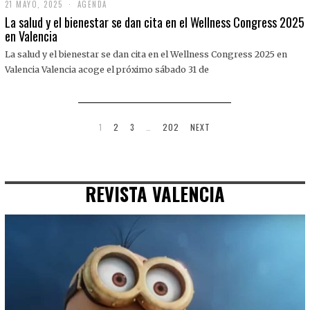
21 MAYO, 2025
2
AGENDA
1
La salud y el bienestar se dan cita en el Wellness Congress 2025
M
en Valencia
A
Y
La salud y el bienestar se dan cita en el Wellness Congress 2025 en
O
,
Valencia Valencia acoge el próximo sábado 31 de
2
0
2
5
1
2
3
…
202
NEXT
REVISTA VALENCIA