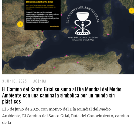
3 JUNIO, 2025
3
AGENDA
J
El Camino del Santo Grial se suma al Día Mundial del Medio
U
Ambiente con una caminata simbólica por un mundo sin
N
plásticos
I
O
,
El 5 de junio de 2025, con motivo del Día Mundial del Medio
2
Ambiente, El Camino del Santo Grial, Ruta del Conocimiento, camino
0
2
de la
5