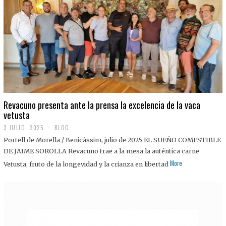
0
2
5
Revacuno presenta ante la prensa la excelencia de la vaca
vetusta
3 JULIO, 2025
1
BLOG
1
Portell de Morella / Benicàssim, julio de 2025 EL SUEÑO COMESTIBLE
J
U
DE JAIME SOROLLA Revacuno trae a la mesa la auténtica carne
L
More
Vetusta, fruto de la longevidad y la crianza en libertad
I
O
,
2
0
2
5