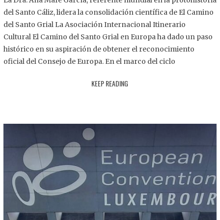
La Dra. Ana Mafé García, referente mundial en la protohistoria
8
del Santo Cáliz, lidera la consolidación científica de El Camino
.
del Santo Grial La Asociación Internacional Itinerario
2
Cultural El Camino del Santo Grial en Europa ha dado un paso
0
histórico en su aspiración de obtener el reconocimiento
2
oficial del Consejo de Europa. En el marco del ciclo
5
KEEP READING