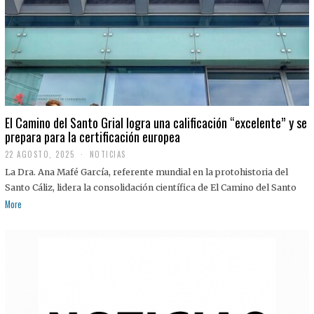
El Camino del Santo Grial logra una calificación “excelente” y se
prepara para la certificación europea
22 AGOSTO, 2025
2
NOTICIAS
2
La Dra. Ana Mafé García, referente mundial en la protohistoria del
A
G
Santo Cáliz, lidera la consolidación científica de El Camino del Santo
O
More
S
T
O
,
2
0
2
5