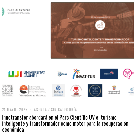
21 MAYO, 2025
2
AGENDA
/
SIN CATEGORÍA
1
Innotransfer abordará en el Parc Científic UV el turismo
M
inteligente y transformador como motor para la recuperación
A
económica
Y
O