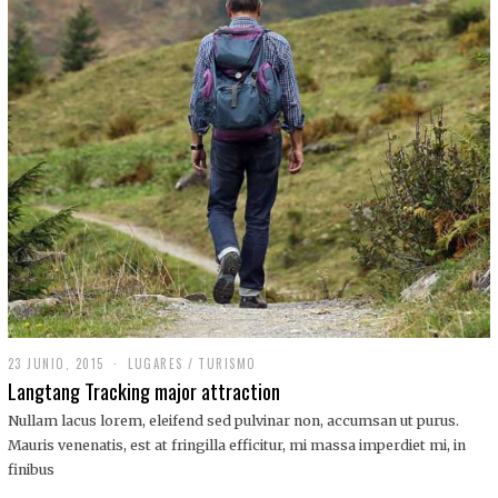
,
2
0
1
9
23 JUNIO, 2015
LUGARES
/
TURISMO
Langtang Tracking major attraction
Nullam lacus lorem, eleifend sed pulvinar non, accumsan ut purus.
Mauris venenatis, est at fringilla efficitur, mi massa imperdiet mi, in
finibus