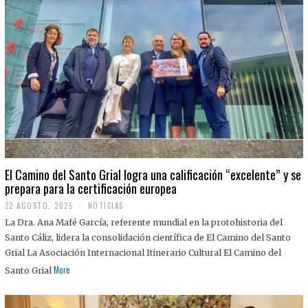
El Camino del Santo Grial logra una calificación “excelente” y se
prepara para la certificación europea
22 AGOSTO, 2025
2
NOTICIAS
2
La Dra. Ana Mafé García, referente mundial en la protohistoria del
A
G
Santo Cáliz, lidera la consolidación científica de El Camino del Santo
O
Grial La Asociación Internacional Itinerario Cultural El Camino del
S
T
More
Santo Grial
O
,
2