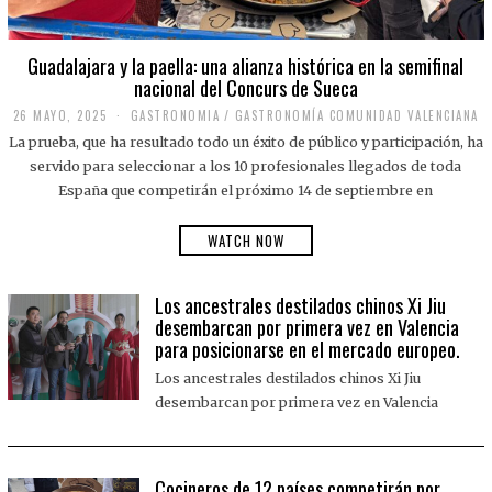
Guadalajara y la paella: una alianza histórica en la semifinal
nacional del Concurs de Sueca
26 MAYO, 2025
2
GASTRONOMIA
/
GASTRONOMÍA COMUNIDAD VALENCIANA
6
La prueba, que ha resultado todo un éxito de público y participación, ha
M
A
servido para seleccionar a los 10 profesionales llegados de toda
Y
España que competirán el próximo 14 de septiembre en
O
,
2
WATCH NOW
0
2
5
Los ancestrales destilados chinos Xi Jiu
desembarcan por primera vez en Valencia
para posicionarse en el mercado europeo.
Los ancestrales destilados chinos Xi Jiu
desembarcan por primera vez en Valencia
Cocineros de 12 países competirán por