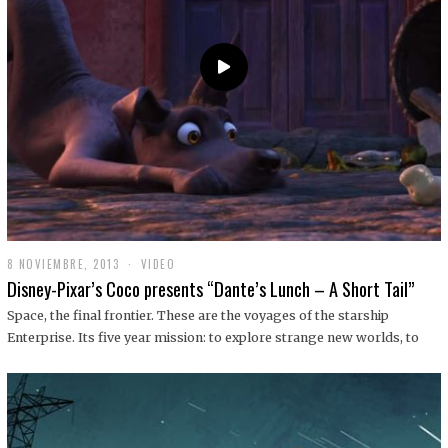
9
8 NOVIEMBRE, 2013
1
VIDEO
9
Disney-Pixar’s Coco presents “Dante’s Lunch – A Short Tail”
D
I
Space, the final frontier. These are the voyages of the starship
C
Enterprise. Its five year mission: to explore strange new worlds, to
I
E
M
B
R
E
,
2