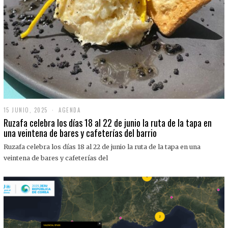
15 JUNIO, 2025
1
AGENDA
5
Ruzafa celebra los días 18 al 22 de junio la ruta de la tapa en
J
una veintena de bares y cafeterías del barrio
U
N
Ruzafa celebra los días 18 al 22 de junio la ruta de la tapa en una
I
O
veintena de bares y cafeterías del
,
2
0
2
5