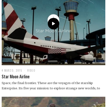
0
1
9
4 MARZO, 2015
1
VIDEO
9
Star Moon Airline
D
I
Space, the final frontier. These are the voyages of the starship
C
Enterprise. Its five year mission: to explore strange new worlds, to
I
E
M
B
R
E