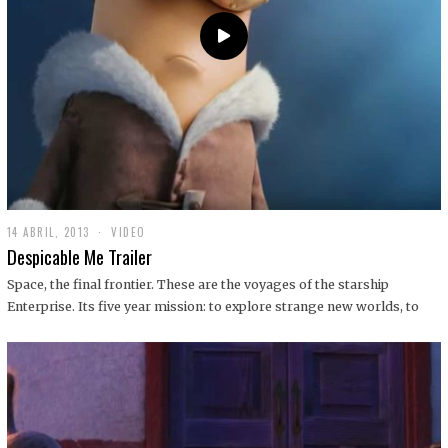
14 ABRIL, 2013
1
VIDEO
9
Despicable Me Trailer
D
I
Space, the final frontier. These are the voyages of the starship
C
Enterprise. Its five year mission: to explore strange new worlds, to
I
E
M
B
R
E
,
2
0
1