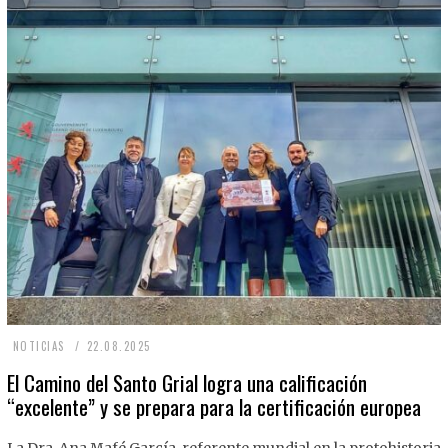
2
NOTICIAS
22.08.2025
2
El Camino del Santo Grial logra una calificación
“excelente” y se prepara para la certificación europea
.
0