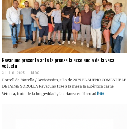
0
2
5
Revacuno presenta ante la prensa la excelencia de la vaca
vetusta
3 JULIO, 2025
1
BLOG
1
Portell de Morella / Benicàssim, julio de 2025 EL SUEÑO COMESTIBLE
J
U
DE JAIME SOROLLA Revacuno trae a la mesa la auténtica carne
L
More
Vetusta, fruto de la longevidad y la crianza en libertad
I
O
,
2
0
2
5