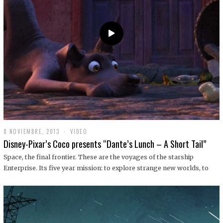
9
8 NOVIEMBRE, 2013
1
VIDEO
9
Disney-Pixar’s Coco presents “Dante’s Lunch – A Short Tail”
D
I
Space, the final frontier. These are the voyages of the starship
C
Enterprise. Its five year mission: to explore strange new worlds, to
I
E
M
B
R
E
,
2