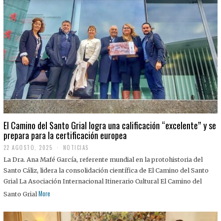
El Camino del Santo Grial logra una calificación “excelente” y se
prepara para la certificación europea
22 AGOSTO, 2025
2
NOTICIAS
2
La Dra. Ana Mafé García, referente mundial en la protohistoria del
A
G
Santo Cáliz, lidera la consolidación científica de El Camino del Santo
O
Grial La Asociación Internacional Itinerario Cultural El Camino del
S
T
More
Santo Grial
O
,
2