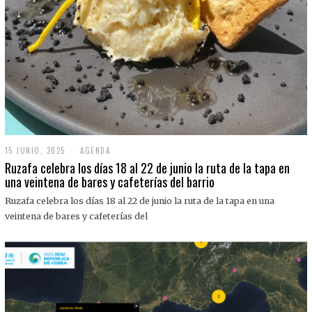
15 JUNIO, 2025
1
AGENDA
5
Ruzafa celebra los días 18 al 22 de junio la ruta de la tapa en
J
una veintena de bares y cafeterías del barrio
U
N
Ruzafa celebra los días 18 al 22 de junio la ruta de la tapa en una
I
O
veintena de bares y cafeterías del
,
2
0
2
5