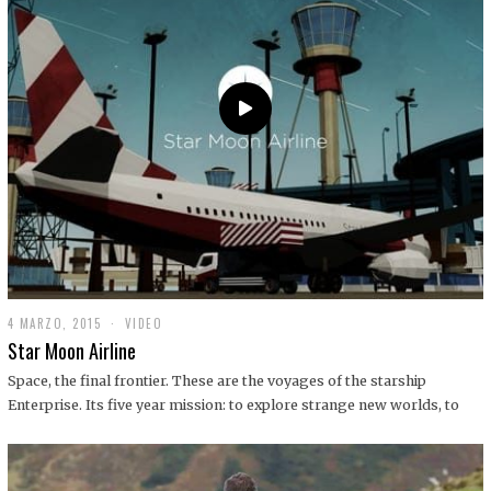
0
1
9
4 MARZO, 2015
1
VIDEO
9
Star Moon Airline
D
I
Space, the final frontier. These are the voyages of the starship
C
Enterprise. Its five year mission: to explore strange new worlds, to
I
E
M
B
R
E