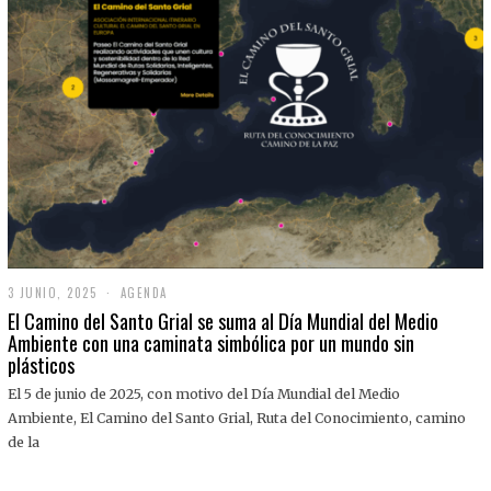
3 JUNIO, 2025
3
AGENDA
J
El Camino del Santo Grial se suma al Día Mundial del Medio
U
Ambiente con una caminata simbólica por un mundo sin
N
plásticos
I
O
,
El 5 de junio de 2025, con motivo del Día Mundial del Medio
2
Ambiente, El Camino del Santo Grial, Ruta del Conocimiento, camino
0
2
de la
5