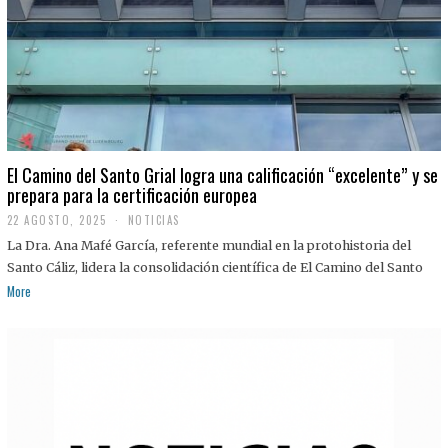
El Camino del Santo Grial logra una calificación “excelente” y se
prepara para la certificación europea
22 AGOSTO, 2025
2
NOTICIAS
2
La Dra. Ana Mafé García, referente mundial en la protohistoria del
A
G
Santo Cáliz, lidera la consolidación científica de El Camino del Santo
O
More
S
T
O
,
2
0
2
5