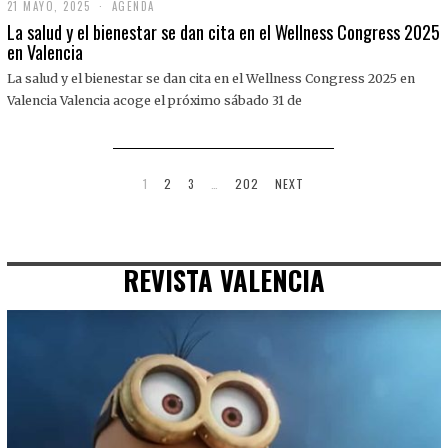
21 MAYO, 2025
2
AGENDA
1
La salud y el bienestar se dan cita en el Wellness Congress 2025
M
en Valencia
A
Y
La salud y el bienestar se dan cita en el Wellness Congress 2025 en
O
,
Valencia Valencia acoge el próximo sábado 31 de
2
0
2
5
1
2
3
…
202
NEXT
REVISTA VALENCIA