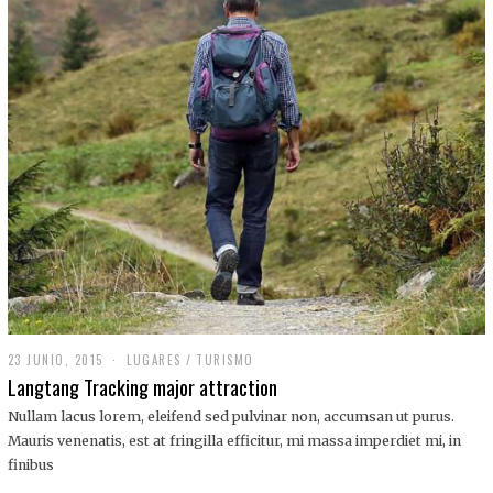
,
2
0
1
9
23 JUNIO, 2015
LUGARES
/
TURISMO
Langtang Tracking major attraction
Nullam lacus lorem, eleifend sed pulvinar non, accumsan ut purus.
Mauris venenatis, est at fringilla efficitur, mi massa imperdiet mi, in
finibus