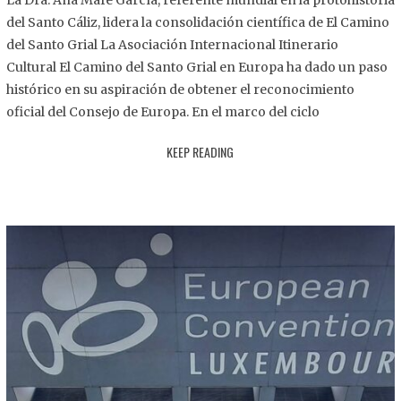
La Dra. Ana Mafé García, referente mundial en la protohistoria
8
del Santo Cáliz, lidera la consolidación científica de El Camino
.
del Santo Grial La Asociación Internacional Itinerario
2
Cultural El Camino del Santo Grial en Europa ha dado un paso
0
histórico en su aspiración de obtener el reconocimiento
2
oficial del Consejo de Europa. En el marco del ciclo
5
KEEP READING