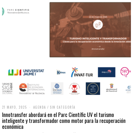
21 MAYO, 2025
2
AGENDA
/
SIN CATEGORÍA
1
Innotransfer abordará en el Parc Científic UV el turismo
M
inteligente y transformador como motor para la recuperación
A
económica
Y
O