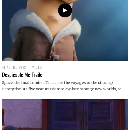
14 ABRIL, 2013
1
VIDEO
9
Despicable Me Trailer
D
I
Space, the final frontier. These are the voyages of the starship
C
Enterprise. Its five year mission: to explore strange new worlds, to
I
E
M
B
R
E
,
2
0
1