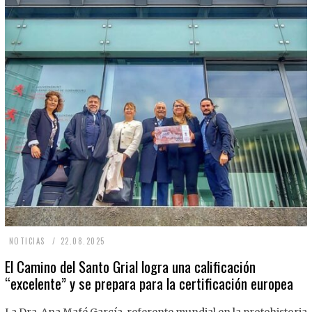
2
NOTICIAS
22.08.2025
2
El Camino del Santo Grial logra una calificación
“excelente” y se prepara para la certificación europea
.
0