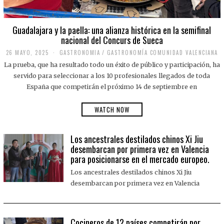
Guadalajara y la paella: una alianza histórica en la semifinal
nacional del Concurs de Sueca
26 MAYO, 2025
2
GASTRONOMIA
/
GASTRONOMÍA COMUNIDAD VALENCIANA
6
La prueba, que ha resultado todo un éxito de público y participación, ha
M
A
servido para seleccionar a los 10 profesionales llegados de toda
Y
España que competirán el próximo 14 de septiembre en
O
,
2
WATCH NOW
0
2
5
Los ancestrales destilados chinos Xi Jiu
desembarcan por primera vez en Valencia
para posicionarse en el mercado europeo.
Los ancestrales destilados chinos Xi Jiu
desembarcan por primera vez en Valencia
Cocineros de 12 países competirán por