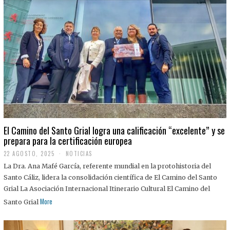
El Camino del Santo Grial logra una calificación “excelente” y se
prepara para la certificación europea
22 AGOSTO, 2025
2
NOTICIAS
2
La Dra. Ana Mafé García, referente mundial en la protohistoria del
A
G
Santo Cáliz, lidera la consolidación científica de El Camino del Santo
O
Grial La Asociación Internacional Itinerario Cultural El Camino del
S
T
More
Santo Grial
O
,
2