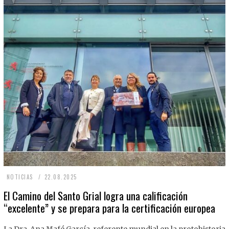
2
NOTICIAS
22.08.2025
2
El Camino del Santo Grial logra una calificación
“excelente” y se prepara para la certificación europea
.
0