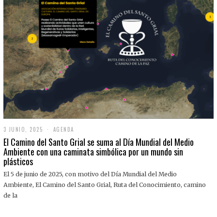
3 JUNIO, 2025
3
AGENDA
J
El Camino del Santo Grial se suma al Día Mundial del Medio
U
Ambiente con una caminata simbólica por un mundo sin
N
plásticos
I
O
,
El 5 de junio de 2025, con motivo del Día Mundial del Medio
2
Ambiente, El Camino del Santo Grial, Ruta del Conocimiento, camino
0
2
de la
5