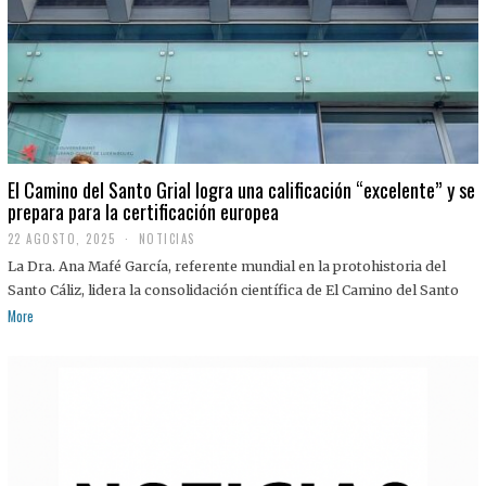
El Camino del Santo Grial logra una calificación “excelente” y se
prepara para la certificación europea
22 AGOSTO, 2025
2
NOTICIAS
2
La Dra. Ana Mafé García, referente mundial en la protohistoria del
A
G
Santo Cáliz, lidera la consolidación científica de El Camino del Santo
O
More
S
T
O
,
2
0
2
5