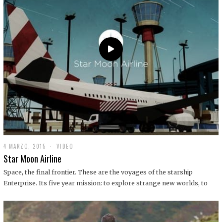
0
1
9
4 MARZO, 2015
1
VIDEO
9
Star Moon Airline
D
I
Space, the final frontier. These are the voyages of the starship
C
Enterprise. Its five year mission: to explore strange new worlds, to
I
E
M
B
R
E