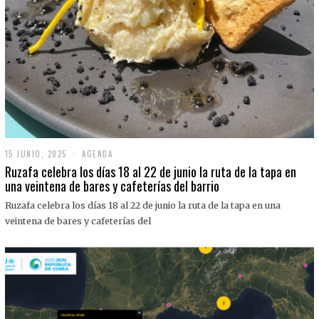
15 JUNIO, 2025
1
AGENDA
5
Ruzafa celebra los días 18 al 22 de junio la ruta de la tapa en
J
una veintena de bares y cafeterías del barrio
U
N
Ruzafa celebra los días 18 al 22 de junio la ruta de la tapa en una
I
O
veintena de bares y cafeterías del
,
2
0
2
5