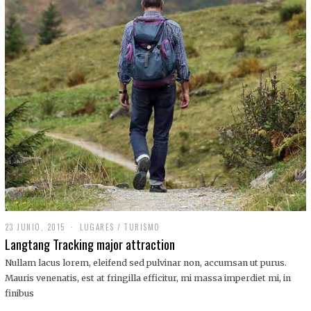
,
2
0
1
9
23 JUNIO, 2015
LUGARES
/
TURISMO
Langtang Tracking major attraction
Nullam lacus lorem, eleifend sed pulvinar non, accumsan ut purus.
Mauris venenatis, est at fringilla efficitur, mi massa imperdiet mi, in
finibus