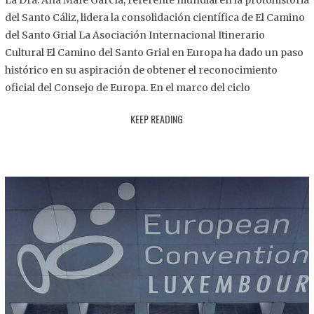
La Dra. Ana Mafé García, referente mundial en la protohistoria
8
del Santo Cáliz, lidera la consolidación científica de El Camino
.
del Santo Grial La Asociación Internacional Itinerario
2
Cultural El Camino del Santo Grial en Europa ha dado un paso
0
histórico en su aspiración de obtener el reconocimiento
2
oficial del Consejo de Europa. En el marco del ciclo
5
KEEP READING