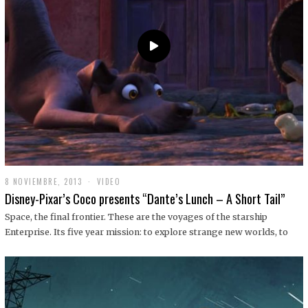
9
8 NOVIEMBRE, 2013
1
VIDEO
9
Disney-Pixar’s Coco presents “Dante’s Lunch – A Short Tail”
D
I
Space, the final frontier. These are the voyages of the starship
C
Enterprise. Its five year mission: to explore strange new worlds, to
I
E
M
B
R
E
,
2