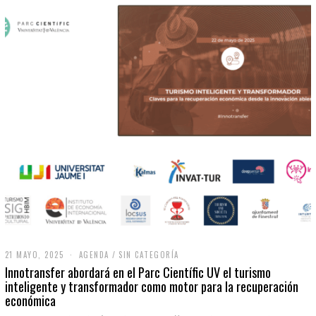
21 MAYO, 2025
2
AGENDA
/
SIN CATEGORÍA
1
Innotransfer abordará en el Parc Científic UV el turismo
M
inteligente y transformador como motor para la recuperación
A
económica
Y
O