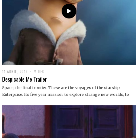
14 ABRIL, 2013
1
VIDEO
9
Despicable Me Trailer
D
I
Space, the final frontier. These are the voyages of the starship
C
Enterprise. Its five year mission: to explore strange new worlds, to
I
E
M
B
R
E
,
2
0
1