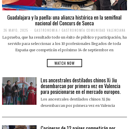
Guadalajara y la paella: una alianza histórica en la semifinal
nacional del Concurs de Sueca
26 MAYO, 2025
2
GASTRONOMIA
/
GASTRONOMÍA COMUNIDAD VALENCIANA
6
La prueba, que ha resultado todo un éxito de público y participación, ha
M
A
servido para seleccionar a los 10 profesionales llegados de toda
Y
España que competirán el próximo 14 de septiembre en
O
,
2
WATCH NOW
0
2
5
Los ancestrales destilados chinos Xi Jiu
desembarcan por primera vez en Valencia
para posicionarse en el mercado europeo.
Los ancestrales destilados chinos Xi Jiu
desembarcan por primera vez en Valencia
Cocineros de 12 países competirán por