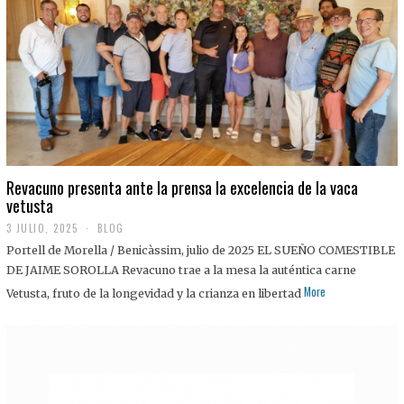
0
2
5
Revacuno presenta ante la prensa la excelencia de la vaca
vetusta
3 JULIO, 2025
1
BLOG
1
Portell de Morella / Benicàssim, julio de 2025 EL SUEÑO COMESTIBLE
J
U
DE JAIME SOROLLA Revacuno trae a la mesa la auténtica carne
L
More
Vetusta, fruto de la longevidad y la crianza en libertad
I
O
,
2
0
2
5