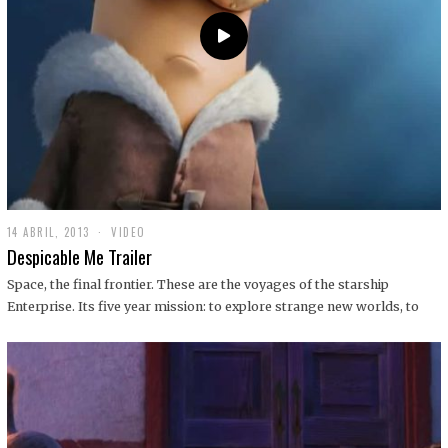
14 ABRIL, 2013
1
VIDEO
9
Despicable Me Trailer
D
I
Space, the final frontier. These are the voyages of the starship
C
Enterprise. Its five year mission: to explore strange new worlds, to
I
E
M
B
R
E
,
2
0
1