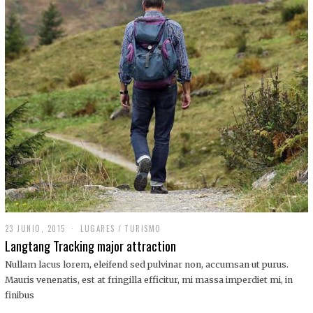
,
2
0
1
9
23 JUNIO, 2015
LUGARES
/
TURISMO
Langtang Tracking major attraction
Nullam lacus lorem, eleifend sed pulvinar non, accumsan ut purus.
Mauris venenatis, est at fringilla efficitur, mi massa imperdiet mi, in
finibus