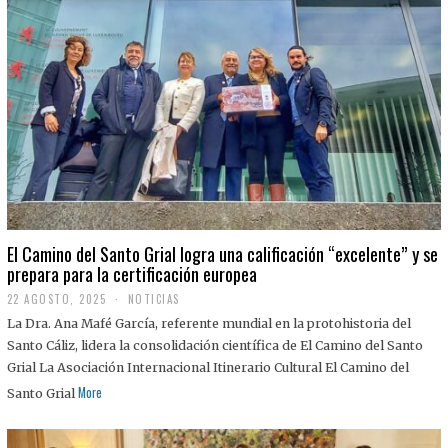
El Camino del Santo Grial logra una calificación “excelente” y se
prepara para la certificación europea
22 AGOSTO, 2025
2
NOTICIAS
2
La Dra. Ana Mafé García, referente mundial en la protohistoria del
A
G
Santo Cáliz, lidera la consolidación científica de El Camino del Santo
O
Grial La Asociación Internacional Itinerario Cultural El Camino del
S
T
More
Santo Grial
O
,
2