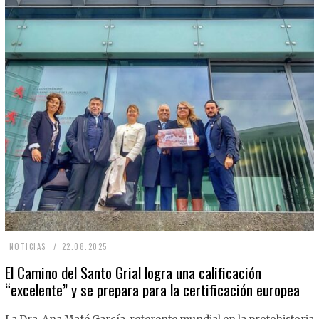
2
NOTICIAS
22.08.2025
2
El Camino del Santo Grial logra una calificación
“excelente” y se prepara para la certificación europea
.
0