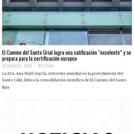
El Camino del Santo Grial logra una calificación “excelente” y se
prepara para la certificación europea
22 AGOSTO, 2025
2
NOTICIAS
2
La Dra. Ana Mafé García, referente mundial en la protohistoria del
A
G
Santo Cáliz, lidera la consolidación científica de El Camino del Santo
O
More
S
T
O
,
2
0
2
5