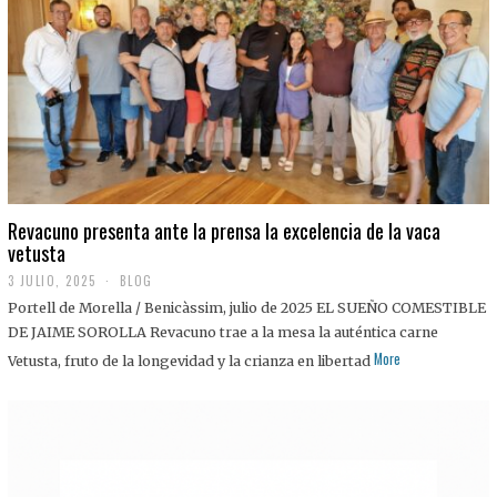
0
2
5
Revacuno presenta ante la prensa la excelencia de la vaca
vetusta
3 JULIO, 2025
1
BLOG
1
Portell de Morella / Benicàssim, julio de 2025 EL SUEÑO COMESTIBLE
J
U
DE JAIME SOROLLA Revacuno trae a la mesa la auténtica carne
L
More
Vetusta, fruto de la longevidad y la crianza en libertad
I
O
,
2
0
2
5