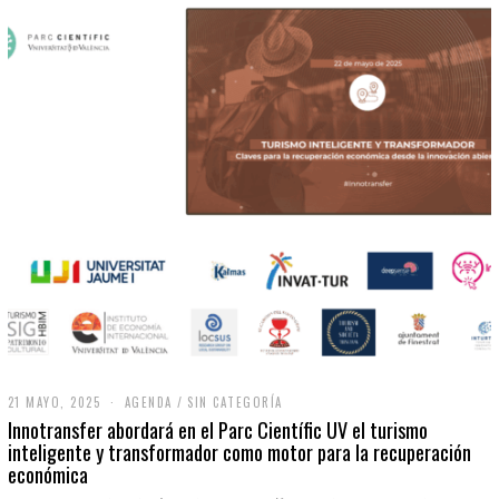
21 MAYO, 2025
2
AGENDA
/
SIN CATEGORÍA
1
Innotransfer abordará en el Parc Científic UV el turismo
M
inteligente y transformador como motor para la recuperación
A
económica
Y
O