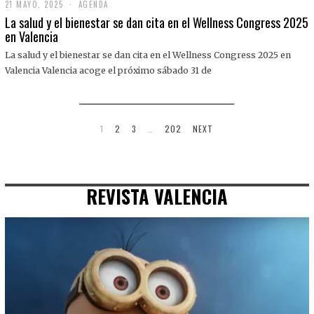
21 MAYO, 2025
2
AGENDA
1
La salud y el bienestar se dan cita en el Wellness Congress 2025
M
en Valencia
A
Y
La salud y el bienestar se dan cita en el Wellness Congress 2025 en
O
,
Valencia Valencia acoge el próximo sábado 31 de
2
0
2
5
1
2
3
…
202
NEXT
REVISTA VALENCIA