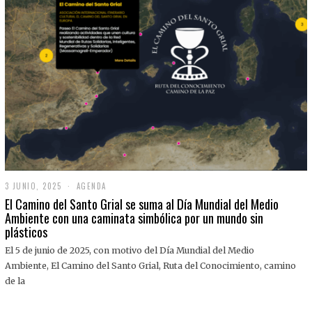
3 JUNIO, 2025
3
AGENDA
J
El Camino del Santo Grial se suma al Día Mundial del Medio
U
Ambiente con una caminata simbólica por un mundo sin
N
plásticos
I
O
,
El 5 de junio de 2025, con motivo del Día Mundial del Medio
2
Ambiente, El Camino del Santo Grial, Ruta del Conocimiento, camino
0
2
de la
5