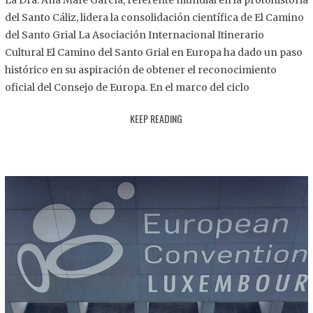
La Dra. Ana Mafé García, referente mundial en la protohistoria
8
del Santo Cáliz, lidera la consolidación científica de El Camino
.
del Santo Grial La Asociación Internacional Itinerario
2
Cultural El Camino del Santo Grial en Europa ha dado un paso
0
histórico en su aspiración de obtener el reconocimiento
2
oficial del Consejo de Europa. En el marco del ciclo
5
KEEP READING