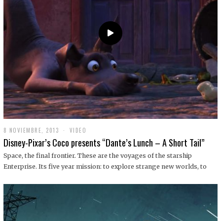
9
8 NOVIEMBRE, 2013
1
VIDEO
9
Disney-Pixar’s Coco presents “Dante’s Lunch – A Short Tail”
D
I
Space, the final frontier. These are the voyages of the starship
C
Enterprise. Its five year mission: to explore strange new worlds, to
I
E
M
B
R
E
,
2