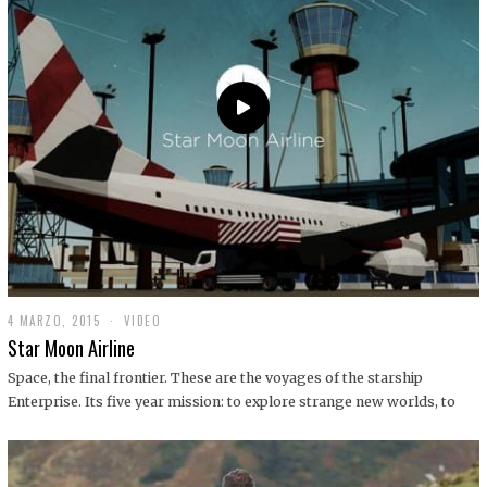
0
1
9
4 MARZO, 2015
1
VIDEO
9
Star Moon Airline
D
I
Space, the final frontier. These are the voyages of the starship
C
Enterprise. Its five year mission: to explore strange new worlds, to
I
E
M
B
R
E