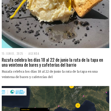
15 JUNIO, 2025
1
AGENDA
5
Ruzafa celebra los días 18 al 22 de junio la ruta de la tapa en
J
una veintena de bares y cafeterías del barrio
U
N
Ruzafa celebra los días 18 al 22 de junio la ruta de la tapa en una
I
O
veintena de bares y cafeterías del
,
2
0
2
5