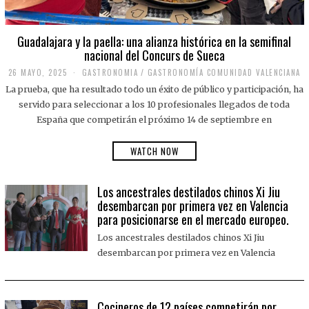
Guadalajara y la paella: una alianza histórica en la semifinal
nacional del Concurs de Sueca
26 MAYO, 2025
2
GASTRONOMIA
/
GASTRONOMÍA COMUNIDAD VALENCIANA
6
La prueba, que ha resultado todo un éxito de público y participación, ha
M
A
servido para seleccionar a los 10 profesionales llegados de toda
Y
España que competirán el próximo 14 de septiembre en
O
,
2
WATCH NOW
0
2
5
Los ancestrales destilados chinos Xi Jiu
desembarcan por primera vez en Valencia
para posicionarse en el mercado europeo.
Los ancestrales destilados chinos Xi Jiu
desembarcan por primera vez en Valencia
Cocineros de 12 países competirán por