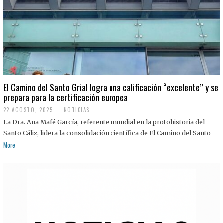
El Camino del Santo Grial logra una calificación “excelente” y se
prepara para la certificación europea
22 AGOSTO, 2025
2
NOTICIAS
2
La Dra. Ana Mafé García, referente mundial en la protohistoria del
A
G
Santo Cáliz, lidera la consolidación científica de El Camino del Santo
O
More
S
T
O
,
2
0
2
5