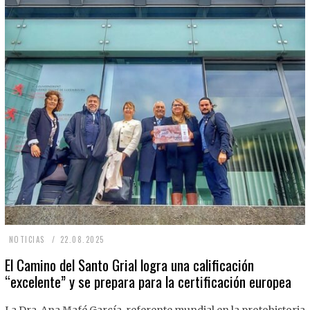
2
NOTICIAS
22.08.2025
2
El Camino del Santo Grial logra una calificación
“excelente” y se prepara para la certificación europea
.
0