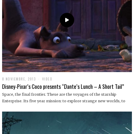
9
8 NOVIEMBRE, 2013
1
VIDEO
9
Disney-Pixar’s Coco presents “Dante’s Lunch – A Short Tail”
D
I
Space, the final frontier. These are the voyages of the starship
C
Enterprise. Its five year mission: to explore strange new worlds, to
I
E
M
B
R
E
,
2