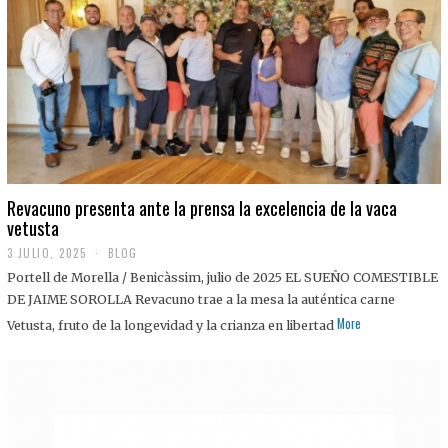
0
2
5
Revacuno presenta ante la prensa la excelencia de la vaca
vetusta
3 JULIO, 2025
1
BLOG
1
Portell de Morella / Benicàssim, julio de 2025 EL SUEÑO COMESTIBLE
J
U
DE JAIME SOROLLA Revacuno trae a la mesa la auténtica carne
L
More
Vetusta, fruto de la longevidad y la crianza en libertad
I
O
,
2
0
2
5