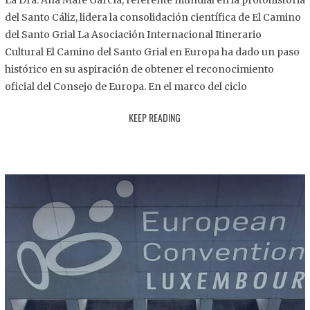
La Dra. Ana Mafé García, referente mundial en la protohistoria
8
del Santo Cáliz, lidera la consolidación científica de El Camino
.
del Santo Grial La Asociación Internacional Itinerario
2
Cultural El Camino del Santo Grial en Europa ha dado un paso
0
histórico en su aspiración de obtener el reconocimiento
2
oficial del Consejo de Europa. En el marco del ciclo
5
KEEP READING