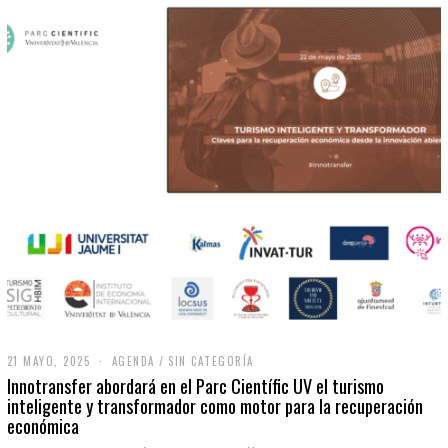
21 MAYO, 2025
2
AGENDA
/
SIN CATEGORÍA
1
Innotransfer abordará en el Parc Científic UV el turismo
M
inteligente y transformador como motor para la recuperación
A
económica
Y
O