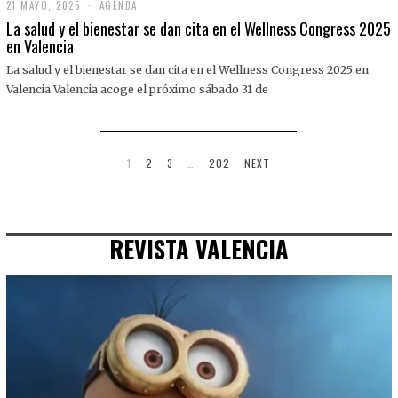
21 MAYO, 2025
2
AGENDA
1
La salud y el bienestar se dan cita en el Wellness Congress 2025
M
en Valencia
A
Y
La salud y el bienestar se dan cita en el Wellness Congress 2025 en
O
,
Valencia Valencia acoge el próximo sábado 31 de
2
0
2
5
1
2
3
…
202
NEXT
REVISTA VALENCIA