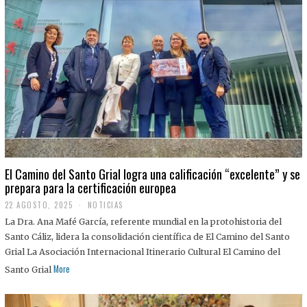
El Camino del Santo Grial logra una calificación “excelente” y se
prepara para la certificación europea
22 AGOSTO, 2025
2
NOTICIAS
2
La Dra. Ana Mafé García, referente mundial en la protohistoria del
A
G
Santo Cáliz, lidera la consolidación científica de El Camino del Santo
O
Grial La Asociación Internacional Itinerario Cultural El Camino del
S
T
More
Santo Grial
O
,
2