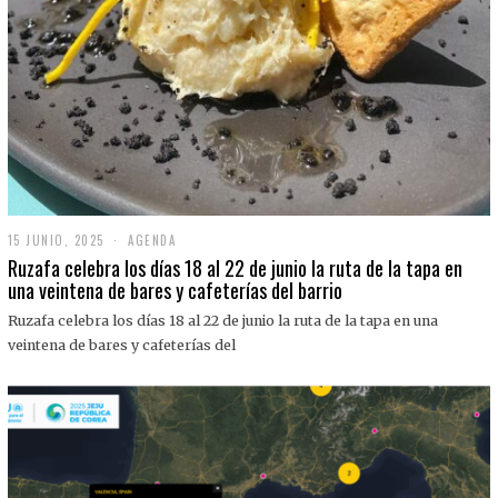
15 JUNIO, 2025
1
AGENDA
5
Ruzafa celebra los días 18 al 22 de junio la ruta de la tapa en
J
una veintena de bares y cafeterías del barrio
U
N
Ruzafa celebra los días 18 al 22 de junio la ruta de la tapa en una
I
O
veintena de bares y cafeterías del
,
2
0
2
5