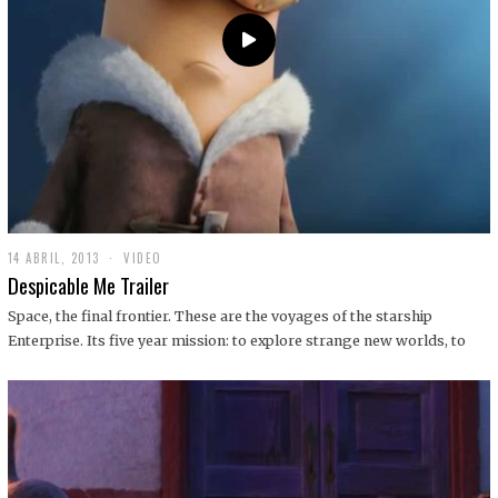
14 ABRIL, 2013
1
VIDEO
9
Despicable Me Trailer
D
I
Space, the final frontier. These are the voyages of the starship
C
Enterprise. Its five year mission: to explore strange new worlds, to
I
E
M
B
R
E
,
2
0
1