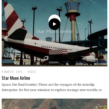
0
1
9
4 MARZO, 2015
1
VIDEO
9
Star Moon Airline
D
I
Space, the final frontier. These are the voyages of the starship
C
Enterprise. Its five year mission: to explore strange new worlds, to
I
E
M
B
R
E