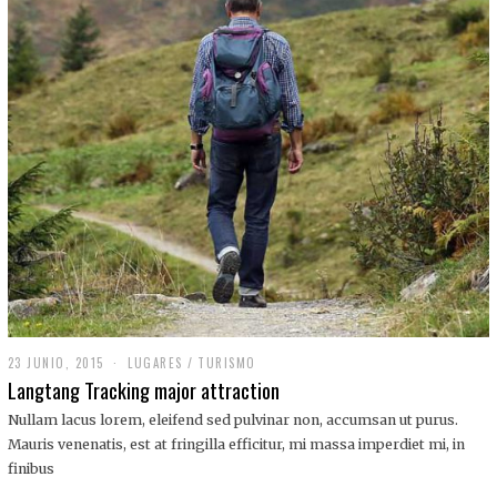
,
2
0
1
9
23 JUNIO, 2015
LUGARES
/
TURISMO
Langtang Tracking major attraction
Nullam lacus lorem, eleifend sed pulvinar non, accumsan ut purus.
Mauris venenatis, est at fringilla efficitur, mi massa imperdiet mi, in
finibus