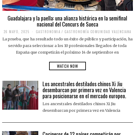
Guadalajara y la paella: una alianza histórica en la semifinal
nacional del Concurs de Sueca
26 MAYO, 2025
2
GASTRONOMIA
/
GASTRONOMÍA COMUNIDAD VALENCIANA
6
La prueba, que ha resultado todo un éxito de público y participación, ha
M
A
servido para seleccionar a los 10 profesionales llegados de toda
Y
España que competirán el próximo 14 de septiembre en
O
,
2
WATCH NOW
0
2
5
Los ancestrales destilados chinos Xi Jiu
desembarcan por primera vez en Valencia
para posicionarse en el mercado europeo.
Los ancestrales destilados chinos Xi Jiu
desembarcan por primera vez en Valencia
Cocineros de 12 países competirán por