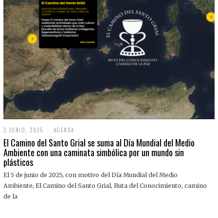
3 JUNIO, 2025
3
AGENDA
J
El Camino del Santo Grial se suma al Día Mundial del Medio
U
Ambiente con una caminata simbólica por un mundo sin
N
plásticos
I
O
,
El 5 de junio de 2025, con motivo del Día Mundial del Medio
2
Ambiente, El Camino del Santo Grial, Ruta del Conocimiento, camino
0
2
de la
5