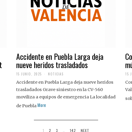
Accidente en Puebla Larga deja
Co
t
nueve heridos trasladados
mú
15 JUNIO, 2025
NOTICIAS
15 
Accidente en Puebla Larga deja nueve heridos
Con
trasladados Grave siniestro en la CV-560
Val
moviliza a equipos de emergencia La localidad
sol
More
de Puebla
1
2
3
…
142
NEXT