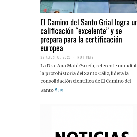
El Camino del Santo Grial logra u
calificación “excelente” y se
prepara para la certificación
europea
22 AGOSTO, 2025
2
NOTICIAS
2
La Dra. Ana Mafé García, referente mundial
A
G
la protohistoria del Santo Cáliz, lidera la
O
S
consolidación científica de El Camino del
T
More
O
Santo
,
2
0
2
5