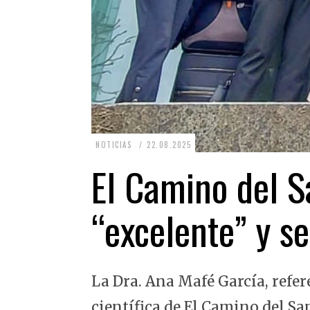
2
NOTICIAS
22.08.2025
2
El Camino del Sa
.
0
“excelente” y se
8
.
2
La Dra. Ana Mafé García, refer
0
2
científica de El Camino del Sa