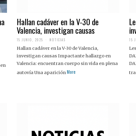
na
Hallan cadáver en la V-30 de
Le
Valencia, investigan causas
in
15 JUNIO, 2025
NOTICIAS
15 
Hallan cadáver en la V-30 de Valencia,
Les
investigan causas Impactante hallazgo en
DA
Valencia: encuentran cuerpo sin vida en plena
DA
 en
More
autovía Una aparición
tra