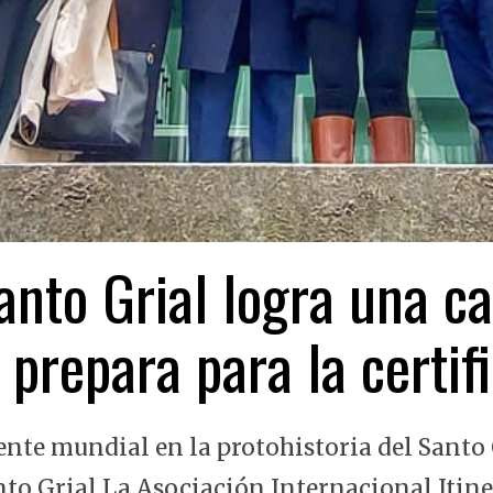
nto Grial logra una ca
 prepara para la certi
ente mundial en la protohistoria del Santo 
nto Grial La Asociación Internacional Itin