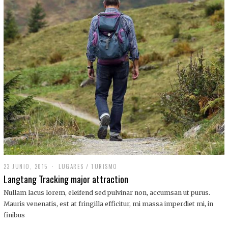
,
2
0
1
9
23 JUNIO, 2015
LUGARES
/
TURISMO
Langtang Tracking major attraction
Nullam lacus lorem, eleifend sed pulvinar non, accumsan ut purus.
Mauris venenatis, est at fringilla efficitur, mi massa imperdiet mi, in
finibus