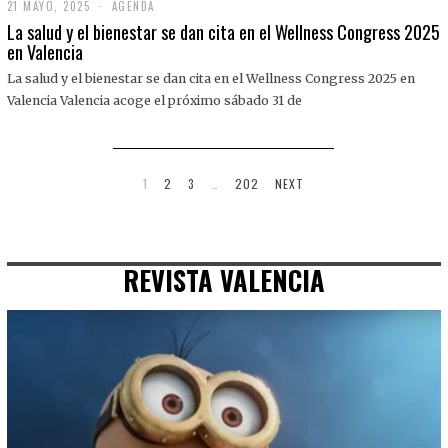
21 MAYO, 2025
2
AGENDA
1
La salud y el bienestar se dan cita en el Wellness Congress 2025
M
en Valencia
A
Y
La salud y el bienestar se dan cita en el Wellness Congress 2025 en
O
,
Valencia Valencia acoge el próximo sábado 31 de
2
0
2
5
1
2
3
…
202
NEXT
REVISTA VALENCIA