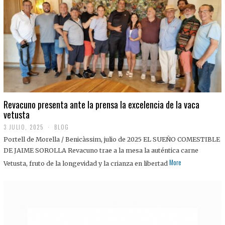
0
2
5
Revacuno presenta ante la prensa la excelencia de la vaca
vetusta
3 JULIO, 2025
1
BLOG
1
Portell de Morella / Benicàssim, julio de 2025 EL SUEÑO COMESTIBLE
J
U
DE JAIME SOROLLA Revacuno trae a la mesa la auténtica carne
L
More
Vetusta, fruto de la longevidad y la crianza en libertad
I
O
,
2
0
2
5