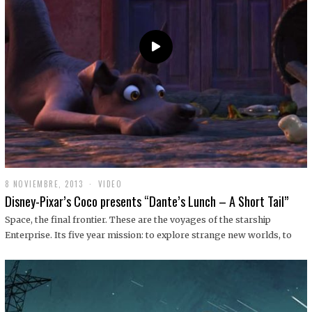
9
8 NOVIEMBRE, 2013
1
VIDEO
9
Disney-Pixar’s Coco presents “Dante’s Lunch – A Short Tail”
D
I
Space, the final frontier. These are the voyages of the starship
C
Enterprise. Its five year mission: to explore strange new worlds, to
I
E
M
B
R
E
,
2