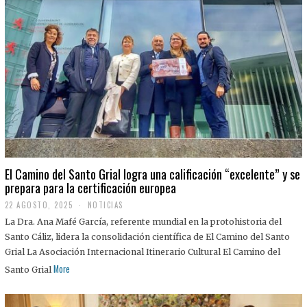
El Camino del Santo Grial logra una calificación “excelente” y se
prepara para la certificación europea
22 AGOSTO, 2025
2
NOTICIAS
2
La Dra. Ana Mafé García, referente mundial en la protohistoria del
A
G
Santo Cáliz, lidera la consolidación científica de El Camino del Santo
O
Grial La Asociación Internacional Itinerario Cultural El Camino del
S
T
More
Santo Grial
O
,
2