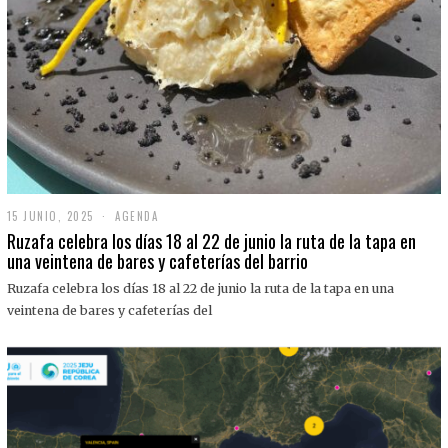
15 JUNIO, 2025
1
AGENDA
5
Ruzafa celebra los días 18 al 22 de junio la ruta de la tapa en
J
una veintena de bares y cafeterías del barrio
U
N
Ruzafa celebra los días 18 al 22 de junio la ruta de la tapa en una
I
O
veintena de bares y cafeterías del
,
2
0
2
5