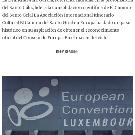
La Dra. Ana Mafé García, referente mundial en la protohistoria
8
del Santo Cáliz, lidera la consolidación científica de El Camino
.
del Santo Grial La Asociación Internacional Itinerario
2
Cultural El Camino del Santo Grial en Europa ha dado un paso
0
histórico en su aspiración de obtener el reconocimiento
2
oficial del Consejo de Europa. En el marco del ciclo
5
KEEP READING