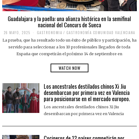
Guadalajara y la paella: una alianza histórica en la semifinal
nacional del Concurs de Sueca
26 MAYO, 2025
2
GASTRONOMIA
/
GASTRONOMÍA COMUNIDAD VALENCIANA
6
La prueba, que ha resultado todo un éxito de público y participación, ha
M
A
servido para seleccionar a los 10 profesionales llegados de toda
Y
España que competirán el próximo 14 de septiembre en
O
,
2
WATCH NOW
0
2
5
Los ancestrales destilados chinos Xi Jiu
desembarcan por primera vez en Valencia
para posicionarse en el mercado europeo.
Los ancestrales destilados chinos Xi Jiu
desembarcan por primera vez en Valencia
Cocineros de 12 países competirán por