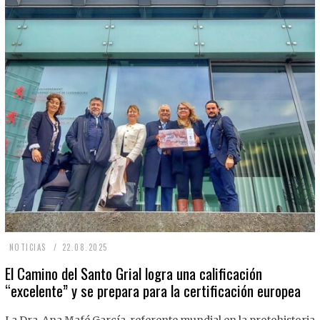
2
NOTICIAS
22.08.2025
2
El Camino del Santo Grial logra una calificación
“excelente” y se prepara para la certificación europea
.
0