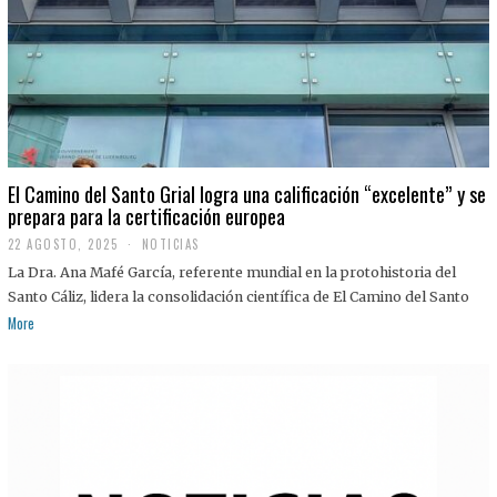
El Camino del Santo Grial logra una calificación “excelente” y se
prepara para la certificación europea
22 AGOSTO, 2025
2
NOTICIAS
2
La Dra. Ana Mafé García, referente mundial en la protohistoria del
A
G
Santo Cáliz, lidera la consolidación científica de El Camino del Santo
O
More
S
T
O
,
2
0
2
5