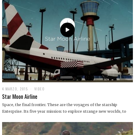
0
1
9
4 MARZO, 2015
1
VIDEO
9
Star Moon Airline
D
I
Space, the final frontier. These are the voyages of the starship
C
Enterprise. Its five year mission: to explore strange new worlds, to
I
E
M
B
R
E