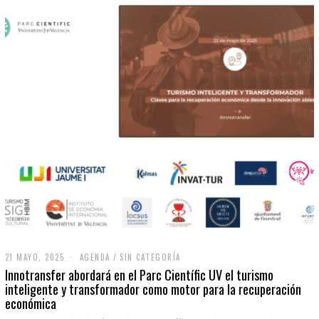
21 MAYO, 2025
2
AGENDA
/
SIN CATEGORÍA
1
Innotransfer abordará en el Parc Científic UV el turismo
M
inteligente y transformador como motor para la recuperación
A
económica
Y
O