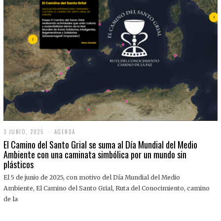
3 JUNIO, 2025
3
AGENDA
J
El Camino del Santo Grial se suma al Día Mundial del Medio
U
Ambiente con una caminata simbólica por un mundo sin
N
plásticos
I
O
,
El 5 de junio de 2025, con motivo del Día Mundial del Medio
2
Ambiente, El Camino del Santo Grial, Ruta del Conocimiento, camino
0
2
de la
5