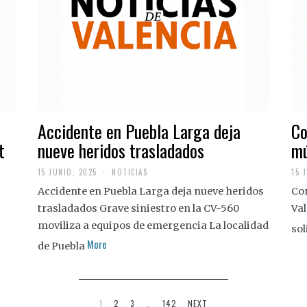
Accidente en Puebla Larga deja
Co
t
nueve heridos trasladados
mú
15 JUNIO, 2025
NOTICIAS
15 
Accidente en Puebla Larga deja nueve heridos
Con
trasladados Grave siniestro en la CV-560
Val
moviliza a equipos de emergencia La localidad
sol
More
de Puebla
1
2
3
…
142
NEXT