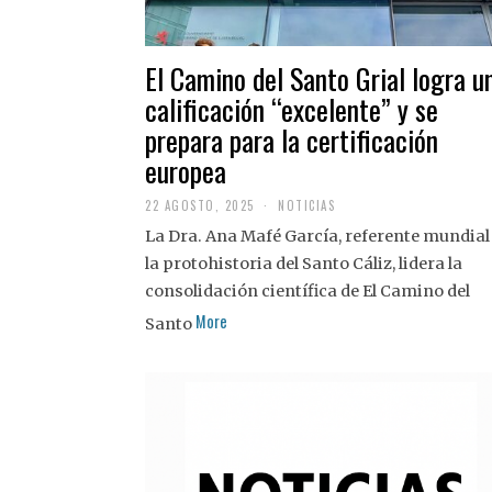
El Camino del Santo Grial logra u
calificación “excelente” y se
prepara para la certificación
europea
22 AGOSTO, 2025
2
NOTICIAS
2
La Dra. Ana Mafé García, referente mundial
A
G
la protohistoria del Santo Cáliz, lidera la
O
S
consolidación científica de El Camino del
T
More
O
Santo
,
2
0
2
5