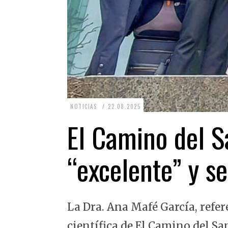
2
NOTICIAS
22.08.2025
2
El Camino del Sa
.
0
“excelente” y se
8
.
2
La Dra. Ana Mafé García, refer
0
2
científica de El Camino del Sa