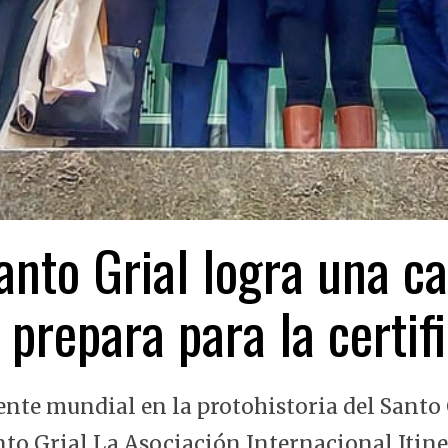
nto Grial logra una ca
 prepara para la certi
ente mundial en la protohistoria del Santo 
nto Grial La Asociación Internacional Itin