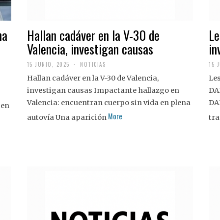
na
Hallan cadáver en la V-30 de
Le
Valencia, investigan causas
in
15 JUNIO, 2025
NOTICIAS
15 
Hallan cadáver en la V-30 de Valencia,
Les
investigan causas Impactante hallazgo en
DA
Valencia: encuentran cuerpo sin vida en plena
DA
 en
More
autovía Una aparición
tra