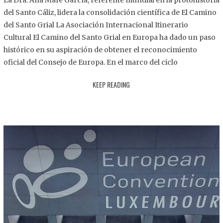
La Dra. Ana Mafé García, referente mundial en la protohistoria
8
del Santo Cáliz, lidera la consolidación científica de El Camino
.
del Santo Grial La Asociación Internacional Itinerario
2
Cultural El Camino del Santo Grial en Europa ha dado un paso
0
histórico en su aspiración de obtener el reconocimiento
2
oficial del Consejo de Europa. En el marco del ciclo
5
KEEP READING