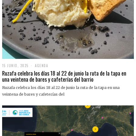
15 JUNIO, 2025
1
AGENDA
5
Ruzafa celebra los días 18 al 22 de junio la ruta de la tapa en
J
una veintena de bares y cafeterías del barrio
U
N
Ruzafa celebra los días 18 al 22 de junio la ruta de la tapa en una
I
O
veintena de bares y cafeterías del
,
2
0
2
5