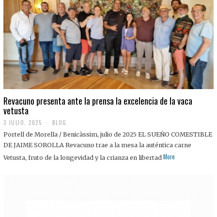
0
2
5
Revacuno presenta ante la prensa la excelencia de la vaca
vetusta
3 JULIO, 2025
1
BLOG
1
Portell de Morella / Benicàssim, julio de 2025 EL SUEÑO COMESTIBLE
J
U
DE JAIME SOROLLA Revacuno trae a la mesa la auténtica carne
L
More
Vetusta, fruto de la longevidad y la crianza en libertad
I
O
,
2
0
2
5