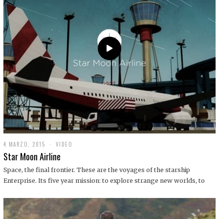
0
1
9
4 MARZO, 2015
1
VIDEO
9
Star Moon Airline
D
I
Space, the final frontier. These are the voyages of the starship
C
Enterprise. Its five year mission: to explore strange new worlds, to
I
E
M
B
R
E