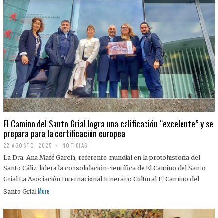
El Camino del Santo Grial logra una calificación “excelente” y se
prepara para la certificación europea
22 AGOSTO, 2025
2
NOTICIAS
2
La Dra. Ana Mafé García, referente mundial en la protohistoria del
A
G
Santo Cáliz, lidera la consolidación científica de El Camino del Santo
O
Grial La Asociación Internacional Itinerario Cultural El Camino del
S
T
More
Santo Grial
O
,
2