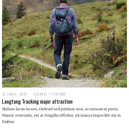
,
2
0
1
9
23 JUNIO, 2015
LUGARES
/
TURISMO
Langtang Tracking major attraction
Nullam lacus lorem, eleifend sed pulvinar non, accumsan ut purus.
Mauris venenatis, est at fringilla efficitur, mi massa imperdiet mi, in
finibus