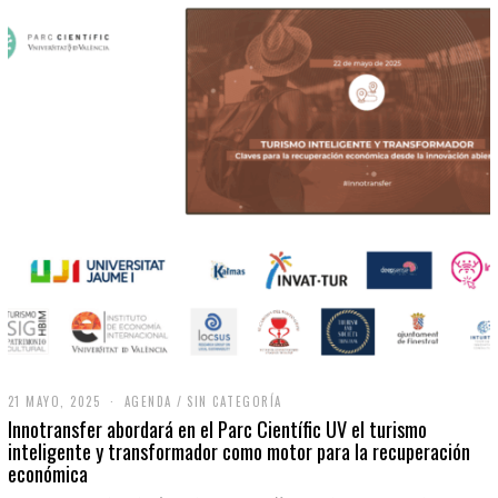
21 MAYO, 2025
2
AGENDA
/
SIN CATEGORÍA
1
Innotransfer abordará en el Parc Científic UV el turismo
M
inteligente y transformador como motor para la recuperación
A
económica
Y
O