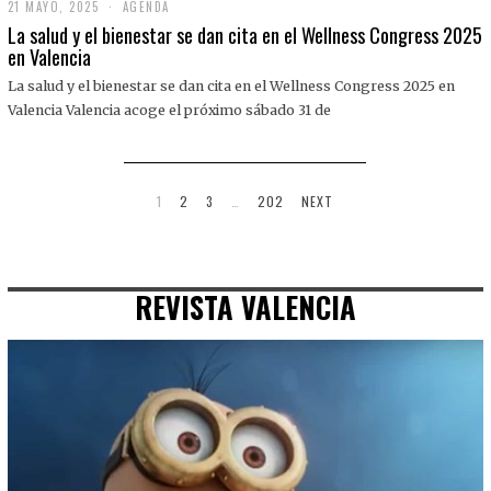
21 MAYO, 2025
2
AGENDA
1
La salud y el bienestar se dan cita en el Wellness Congress 2025
M
en Valencia
A
Y
La salud y el bienestar se dan cita en el Wellness Congress 2025 en
O
,
Valencia Valencia acoge el próximo sábado 31 de
2
0
2
5
1
2
3
…
202
NEXT
REVISTA VALENCIA