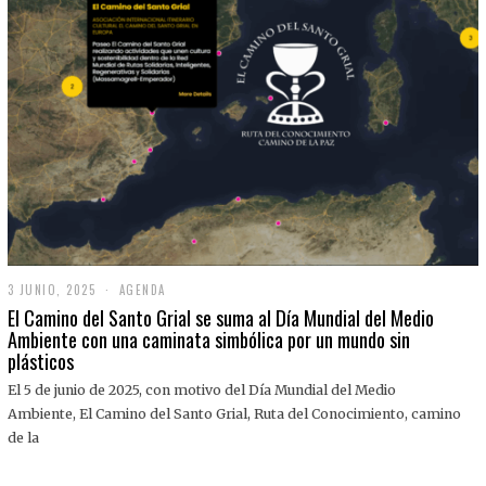
3 JUNIO, 2025
3
AGENDA
J
El Camino del Santo Grial se suma al Día Mundial del Medio
U
Ambiente con una caminata simbólica por un mundo sin
N
plásticos
I
O
,
El 5 de junio de 2025, con motivo del Día Mundial del Medio
2
Ambiente, El Camino del Santo Grial, Ruta del Conocimiento, camino
0
2
de la
5