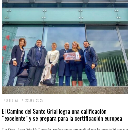
2
NOTICIAS
22.08.2025
2
El Camino del Santo Grial logra una calificación
“excelente” y se prepara para la certificación europea
.
0