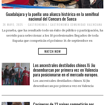
Guadalajara y la paella: una alianza histórica en la semifinal
nacional del Concurs de Sueca
26 MAYO, 2025
2
GASTRONOMIA
/
GASTRONOMÍA COMUNIDAD VALENCIANA
6
La prueba, que ha resultado todo un éxito de público y participación, ha
M
A
servido para seleccionar a los 10 profesionales llegados de toda
Y
España que competirán el próximo 14 de septiembre en
O
,
2
WATCH NOW
0
2
5
Los ancestrales destilados chinos Xi Jiu
desembarcan por primera vez en Valencia
para posicionarse en el mercado europeo.
Los ancestrales destilados chinos Xi Jiu
desembarcan por primera vez en Valencia
Cocineros de 12 países competirán por