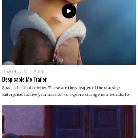
14 ABRIL, 2013
1
VIDEO
9
Despicable Me Trailer
D
I
Space, the final frontier. These are the voyages of the starship
C
Enterprise. Its five year mission: to explore strange new worlds, to
I
E
M
B
R
E
,
2
0
1