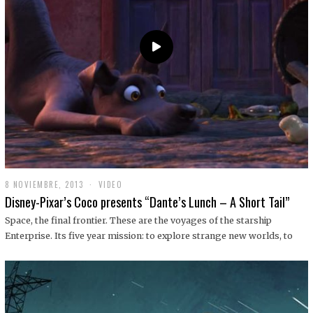
9
8 NOVIEMBRE, 2013
1
VIDEO
9
Disney-Pixar’s Coco presents “Dante’s Lunch – A Short Tail”
D
I
Space, the final frontier. These are the voyages of the starship
C
Enterprise. Its five year mission: to explore strange new worlds, to
I
E
M
B
R
E
,
2