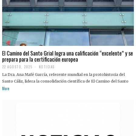
El Camino del Santo Grial logra una calificación “excelente” y se
prepara para la certificación europea
22 AGOSTO, 2025
2
NOTICIAS
2
La Dra. Ana Mafé García, referente mundial en la protohistoria del
A
G
Santo Cáliz, lidera la consolidación científica de El Camino del Santo
O
More
S
T
O
,
2
0
2
5