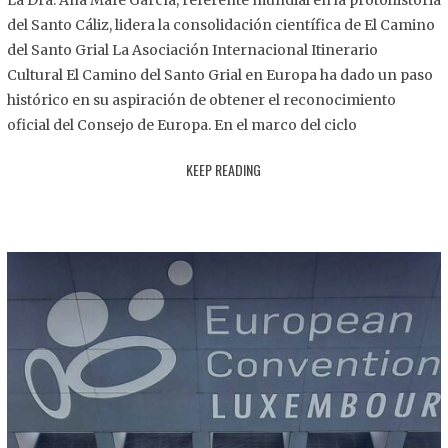
La Dra. Ana Mafé García, referente mundial en la protohistoria
8
del Santo Cáliz, lidera la consolidación científica de El Camino
.
del Santo Grial La Asociación Internacional Itinerario
2
Cultural El Camino del Santo Grial en Europa ha dado un paso
0
histórico en su aspiración de obtener el reconocimiento
2
oficial del Consejo de Europa. En el marco del ciclo
5
KEEP READING