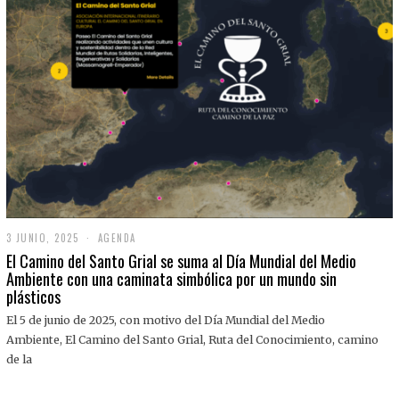
3 JUNIO, 2025
3
AGENDA
J
El Camino del Santo Grial se suma al Día Mundial del Medio
U
Ambiente con una caminata simbólica por un mundo sin
N
plásticos
I
O
,
El 5 de junio de 2025, con motivo del Día Mundial del Medio
2
Ambiente, El Camino del Santo Grial, Ruta del Conocimiento, camino
0
2
de la
5