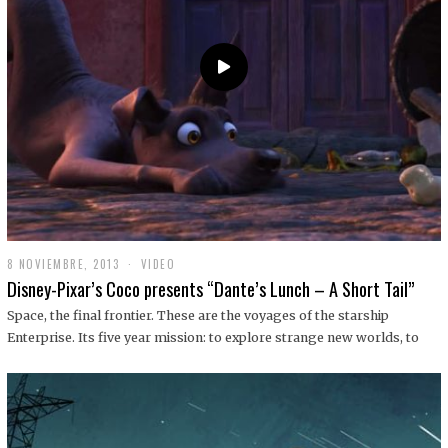
9
8 NOVIEMBRE, 2013
1
VIDEO
9
Disney-Pixar’s Coco presents “Dante’s Lunch – A Short Tail”
D
I
Space, the final frontier. These are the voyages of the starship
C
Enterprise. Its five year mission: to explore strange new worlds, to
I
E
M
B
R
E
,
2