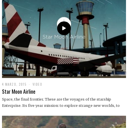
0
1
9
4 MARZO, 2015
1
VIDEO
9
Star Moon Airline
D
I
Space, the final frontier. These are the voyages of the starship
C
Enterprise. Its five year mission: to explore strange new worlds, to
I
E
M
B
R
E