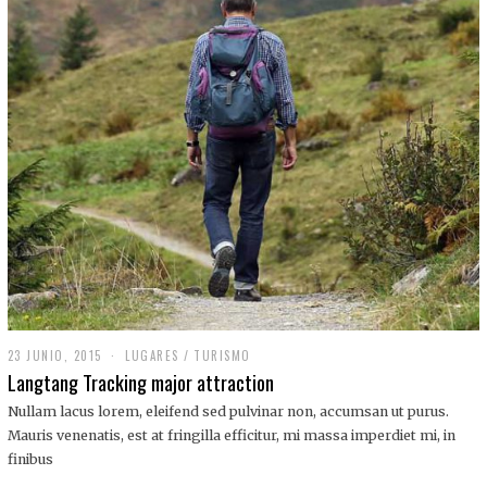
,
2
0
1
9
23 JUNIO, 2015
LUGARES
/
TURISMO
Langtang Tracking major attraction
Nullam lacus lorem, eleifend sed pulvinar non, accumsan ut purus.
Mauris venenatis, est at fringilla efficitur, mi massa imperdiet mi, in
finibus