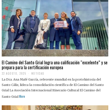
El Camino del Santo Grial logra una calificación “excelente” y se
prepara para la certificación europea
22 AGOSTO, 2025
2
NOTICIAS
2
La Dra. Ana Mafé García, referente mundial en la protohistoria del
A
G
Santo Cáliz, lidera la consolidación científica de El Camino del Santo
O
Grial La Asociación Internacional Itinerario Cultural El Camino del
S
T
More
Santo Grial
O
,
2