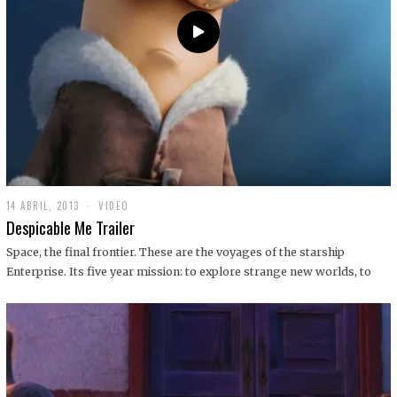
14 ABRIL, 2013
1
VIDEO
9
Despicable Me Trailer
D
I
Space, the final frontier. These are the voyages of the starship
C
Enterprise. Its five year mission: to explore strange new worlds, to
I
E
M
B
R
E
,
2
0
1