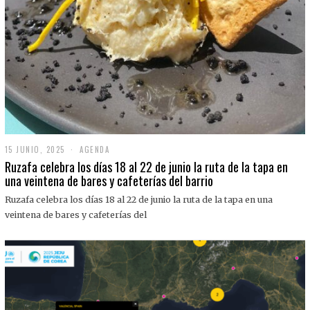
15 JUNIO, 2025
1
AGENDA
5
Ruzafa celebra los días 18 al 22 de junio la ruta de la tapa en
J
una veintena de bares y cafeterías del barrio
U
N
Ruzafa celebra los días 18 al 22 de junio la ruta de la tapa en una
I
O
veintena de bares y cafeterías del
,
2
0
2
5