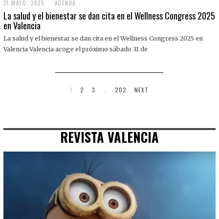
21 MAYO, 2025
2
AGENDA
1
La salud y el bienestar se dan cita en el Wellness Congress 2025
M
en Valencia
A
Y
La salud y el bienestar se dan cita en el Wellness Congress 2025 en
O
,
Valencia Valencia acoge el próximo sábado 31 de
2
0
2
5
1
2
3
…
202
NEXT
REVISTA VALENCIA