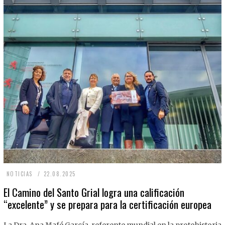
2
NOTICIAS
22.08.2025
2
El Camino del Santo Grial logra una calificación
“excelente” y se prepara para la certificación europea
.
0