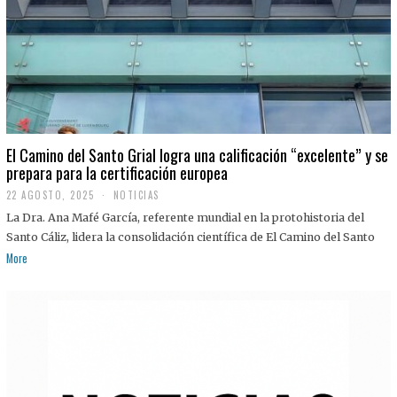
El Camino del Santo Grial logra una calificación “excelente” y se
prepara para la certificación europea
22 AGOSTO, 2025
2
NOTICIAS
2
La Dra. Ana Mafé García, referente mundial en la protohistoria del
A
G
Santo Cáliz, lidera la consolidación científica de El Camino del Santo
O
More
S
T
O
,
2
0
2
5