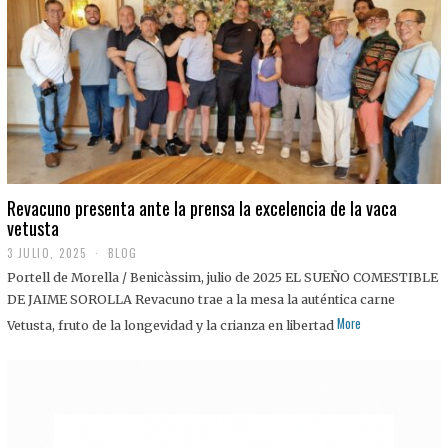
0
2
5
Revacuno presenta ante la prensa la excelencia de la vaca
vetusta
3 JULIO, 2025
1
BLOG
1
Portell de Morella / Benicàssim, julio de 2025 EL SUEÑO COMESTIBLE
J
U
DE JAIME SOROLLA Revacuno trae a la mesa la auténtica carne
L
More
Vetusta, fruto de la longevidad y la crianza en libertad
I
O
,
2
0
2
5