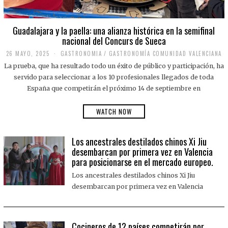
Guadalajara y la paella: una alianza histórica en la semifinal
nacional del Concurs de Sueca
26 MAYO, 2025
2
GASTRONOMIA
/
GASTRONOMÍA COMUNIDAD VALENCIANA
6
La prueba, que ha resultado todo un éxito de público y participación, ha
M
A
servido para seleccionar a los 10 profesionales llegados de toda
Y
España que competirán el próximo 14 de septiembre en
O
,
2
WATCH NOW
0
2
5
Los ancestrales destilados chinos Xi Jiu
desembarcan por primera vez en Valencia
para posicionarse en el mercado europeo.
Los ancestrales destilados chinos Xi Jiu
desembarcan por primera vez en Valencia
Cocineros de 12 países competirán por