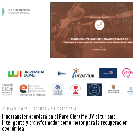
21 MAYO, 2025
2
AGENDA
/
SIN CATEGORÍA
1
Innotransfer abordará en el Parc Científic UV el turismo
M
inteligente y transformador como motor para la recuperación
A
económica
Y
O