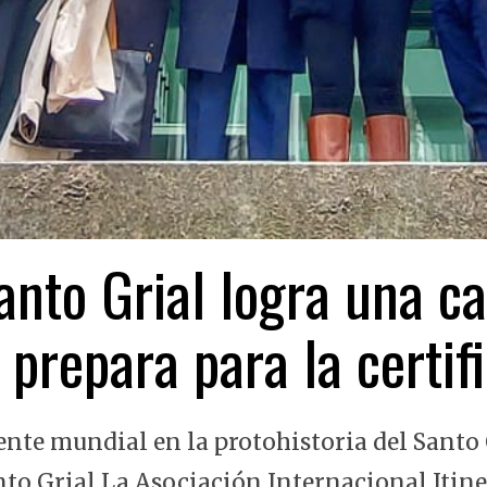
nto Grial logra una ca
 prepara para la certi
ente mundial en la protohistoria del Santo 
nto Grial La Asociación Internacional Itin