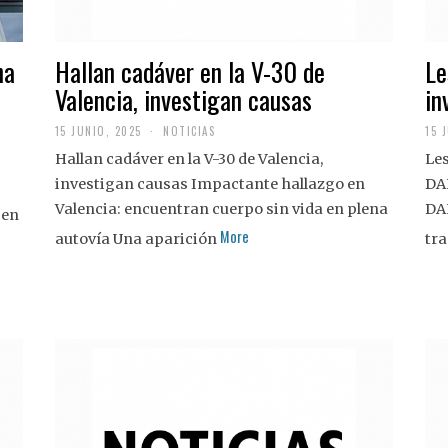
na
Hallan cadáver en la V-30 de
Le
Valencia, investigan causas
in
15 JUNIO, 2025
NOTICIAS
15 
Hallan cadáver en la V-30 de Valencia,
Les
investigan causas Impactante hallazgo en
DA
Valencia: encuentran cuerpo sin vida en plena
DA
 en
More
autovía Una aparición
tra