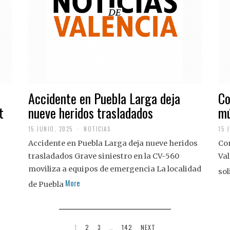
Accidente en Puebla Larga deja
Co
t
nueve heridos trasladados
mú
15 JUNIO, 2025
NOTICIAS
15 
Accidente en Puebla Larga deja nueve heridos
Con
trasladados Grave siniestro en la CV-560
Val
moviliza a equipos de emergencia La localidad
sol
More
de Puebla
1
2
3
…
142
NEXT