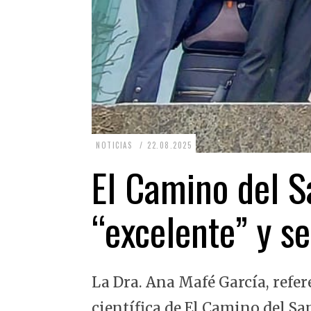
2
NOTICIAS
22.08.2025
2
El Camino del Sa
.
0
“excelente” y se
8
.
2
La Dra. Ana Mafé García, refer
0
2
científica de El Camino del Sa