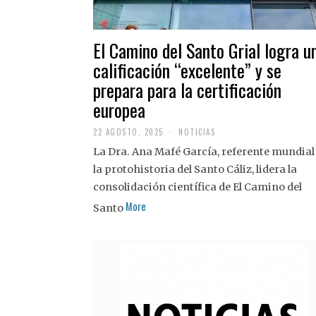
El Camino del Santo Grial logra u
calificación “excelente” y se
prepara para la certificación
europea
22 AGOSTO, 2025
2
NOTICIAS
2
La Dra. Ana Mafé García, referente mundial
A
G
la protohistoria del Santo Cáliz, lidera la
O
S
consolidación científica de El Camino del
T
More
O
Santo
,
2
0
2
5