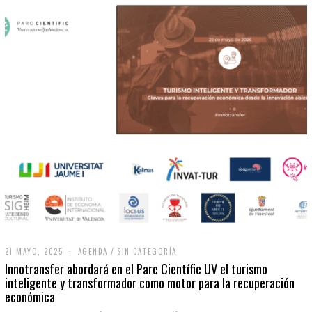
21 MAYO, 2025
2
AGENDA
/
SIN CATEGORÍA
1
Innotransfer abordará en el Parc Científic UV el turismo
M
inteligente y transformador como motor para la recuperación
A
económica
Y
O