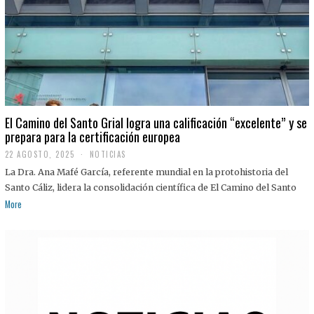
El Camino del Santo Grial logra una calificación “excelente” y se
prepara para la certificación europea
22 AGOSTO, 2025
2
NOTICIAS
2
La Dra. Ana Mafé García, referente mundial en la protohistoria del
A
G
Santo Cáliz, lidera la consolidación científica de El Camino del Santo
O
More
S
T
O
,
2
0
2
5