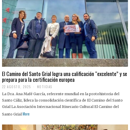
El Camino del Santo Grial logra una calificación “excelente” y se
prepara para la certificación europea
22 AGOSTO, 2025
2
NOTICIAS
2
La Dra. Ana Mafé García, referente mundial en la protohistoria del
A
G
Santo Cáliz, lidera la consolidación científica de El Camino del Santo
O
Grial La Asociación Internacional Itinerario Cultural El Camino del
S
T
More
Santo Grial
O
,
2