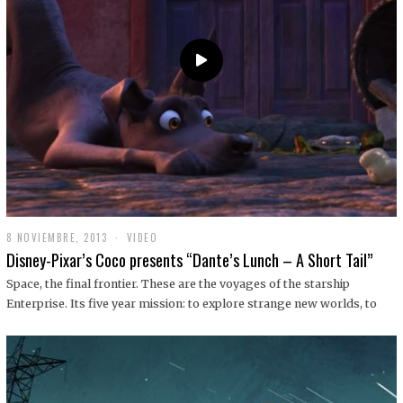
9
8 NOVIEMBRE, 2013
1
VIDEO
9
Disney-Pixar’s Coco presents “Dante’s Lunch – A Short Tail”
D
I
Space, the final frontier. These are the voyages of the starship
C
Enterprise. Its five year mission: to explore strange new worlds, to
I
E
M
B
R
E
,
2