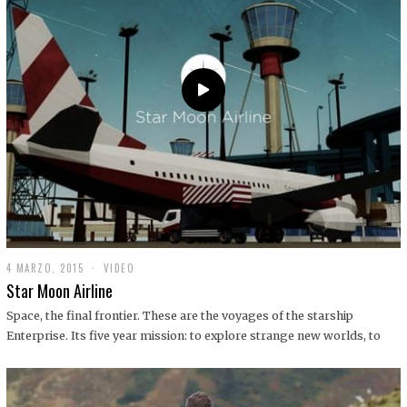
0
1
9
4 MARZO, 2015
1
VIDEO
9
Star Moon Airline
D
I
Space, the final frontier. These are the voyages of the starship
C
Enterprise. Its five year mission: to explore strange new worlds, to
I
E
M
B
R
E