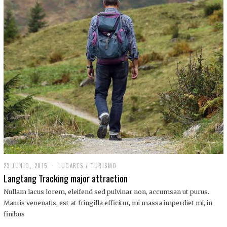
,
2
0
1
9
23 JUNIO, 2015
LUGARES
/
TURISMO
Langtang Tracking major attraction
Nullam lacus lorem, eleifend sed pulvinar non, accumsan ut purus.
Mauris venenatis, est at fringilla efficitur, mi massa imperdiet mi, in
finibus