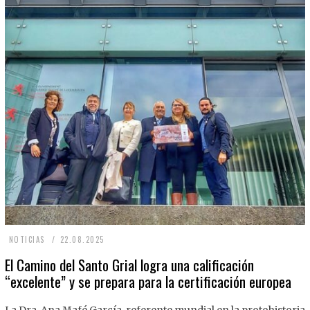
2
NOTICIAS
22.08.2025
2
El Camino del Santo Grial logra una calificación
“excelente” y se prepara para la certificación europea
.
0