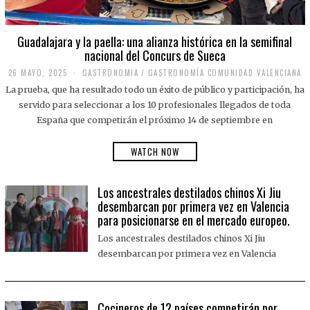
Guadalajara y la paella: una alianza histórica en la semifinal
nacional del Concurs de Sueca
26 MAYO, 2025
2
GASTRONOMIA
/
GASTRONOMÍA COMUNIDAD VALENCIANA
6
La prueba, que ha resultado todo un éxito de público y participación, ha
M
A
servido para seleccionar a los 10 profesionales llegados de toda
Y
España que competirán el próximo 14 de septiembre en
O
,
2
WATCH NOW
0
2
5
Los ancestrales destilados chinos Xi Jiu
desembarcan por primera vez en Valencia
para posicionarse en el mercado europeo.
Los ancestrales destilados chinos Xi Jiu
desembarcan por primera vez en Valencia
Cocineros de 12 países competirán por