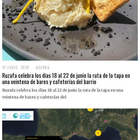
15 JUNIO, 2025
1
AGENDA
5
Ruzafa celebra los días 18 al 22 de junio la ruta de la tapa en
J
una veintena de bares y cafeterías del barrio
U
N
Ruzafa celebra los días 18 al 22 de junio la ruta de la tapa en una
I
O
veintena de bares y cafeterías del
,
2
0
2
5