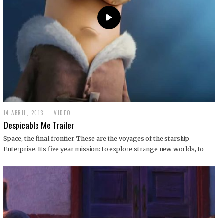
14 ABRIL, 2013
1
VIDEO
9
Despicable Me Trailer
D
I
Space, the final frontier. These are the voyages of the starship
C
Enterprise. Its five year mission: to explore strange new worlds, to
I
E
M
B
R
E
,
2
0
1