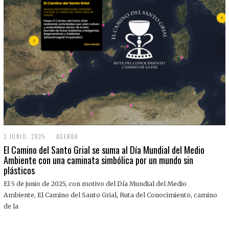
3 JUNIO, 2025
3
AGENDA
J
El Camino del Santo Grial se suma al Día Mundial del Medio
U
Ambiente con una caminata simbólica por un mundo sin
N
plásticos
I
O
,
El 5 de junio de 2025, con motivo del Día Mundial del Medio
2
Ambiente, El Camino del Santo Grial, Ruta del Conocimiento, camino
0
2
de la
5