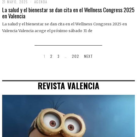
21 MAYO, 2025
2
AGENDA
1
La salud y el bienestar se dan cita en el Wellness Congress 2025
M
en Valencia
A
Y
La salud y el bienestar se dan cita en el Wellness Congress 2025 en
O
,
Valencia Valencia acoge el próximo sábado 31 de
2
0
2
5
1
2
3
…
202
NEXT
REVISTA VALENCIA