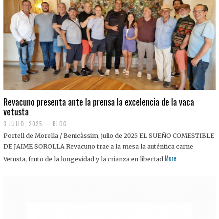
0
2
5
Revacuno presenta ante la prensa la excelencia de la vaca
vetusta
3 JULIO, 2025
1
BLOG
1
Portell de Morella / Benicàssim, julio de 2025 EL SUEÑO COMESTIBLE
J
U
DE JAIME SOROLLA Revacuno trae a la mesa la auténtica carne
L
More
Vetusta, fruto de la longevidad y la crianza en libertad
I
O
,
2
0
2
5