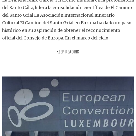
La Dra. Ana Mafé García, referente mundial en la protohistoria
8
del Santo Cáliz, lidera la consolidación científica de El Camino
.
del Santo Grial La Asociación Internacional Itinerario
2
Cultural El Camino del Santo Grial en Europa ha dado un paso
0
histórico en su aspiración de obtener el reconocimiento
2
oficial del Consejo de Europa. En el marco del ciclo
5
KEEP READING