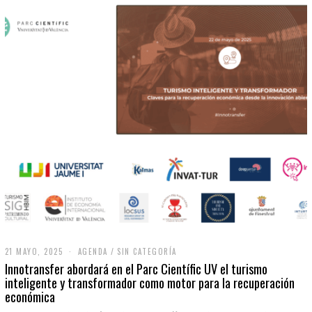
21 MAYO, 2025
2
AGENDA
/
SIN CATEGORÍA
1
Innotransfer abordará en el Parc Científic UV el turismo
M
inteligente y transformador como motor para la recuperación
A
económica
Y
O