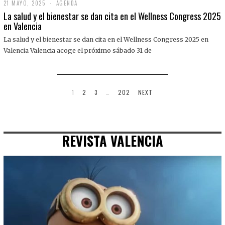
21 MAYO, 2025
2
AGENDA
1
La salud y el bienestar se dan cita en el Wellness Congress 2025
M
en Valencia
A
Y
La salud y el bienestar se dan cita en el Wellness Congress 2025 en
O
,
Valencia Valencia acoge el próximo sábado 31 de
2
0
2
5
1
2
3
…
202
NEXT
REVISTA VALENCIA