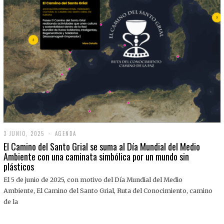
3 JUNIO, 2025
3
AGENDA
J
El Camino del Santo Grial se suma al Día Mundial del Medio
U
Ambiente con una caminata simbólica por un mundo sin
N
plásticos
I
O
,
El 5 de junio de 2025, con motivo del Día Mundial del Medio
2
Ambiente, El Camino del Santo Grial, Ruta del Conocimiento, camino
0
2
de la
5