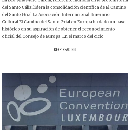
La Dra. Ana Mafé García, referente mundial en la protohistoria
8
del Santo Cáliz, lidera la consolidación científica de El Camino
.
del Santo Grial La Asociación Internacional Itinerario
2
Cultural El Camino del Santo Grial en Europa ha dado un paso
0
histórico en su aspiración de obtener el reconocimiento
2
oficial del Consejo de Europa. En el marco del ciclo
5
KEEP READING