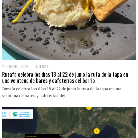
15 JUNIO, 2025
1
AGENDA
5
Ruzafa celebra los días 18 al 22 de junio la ruta de la tapa en
J
una veintena de bares y cafeterías del barrio
U
N
Ruzafa celebra los días 18 al 22 de junio la ruta de la tapa en una
I
O
veintena de bares y cafeterías del
,
2
0
2
5