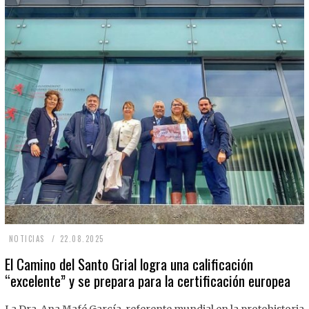
2
NOTICIAS
22.08.2025
2
El Camino del Santo Grial logra una calificación
“excelente” y se prepara para la certificación europea
.
0