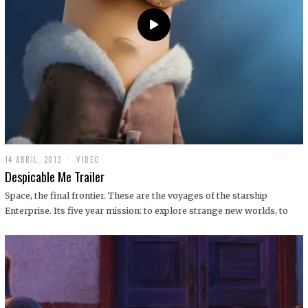
14 ABRIL, 2013
1
VIDEO
9
Despicable Me Trailer
D
I
Space, the final frontier. These are the voyages of the starship
C
Enterprise. Its five year mission: to explore strange new worlds, to
I
E
M
B
R
E
,
2
0
1