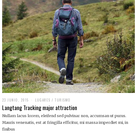
,
2
0
1
9
23 JUNIO, 2015
LUGARES
/
TURISMO
Langtang Tracking major attraction
Nullam lacus lorem, eleifend sed pulvinar non, accumsan ut purus.
Mauris venenatis, est at fringilla efficitur, mi massa imperdiet mi, in
finibus