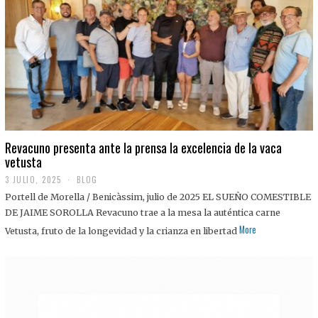
0
2
5
Revacuno presenta ante la prensa la excelencia de la vaca
vetusta
3 JULIO, 2025
1
BLOG
1
Portell de Morella / Benicàssim, julio de 2025 EL SUEÑO COMESTIBLE
J
U
DE JAIME SOROLLA Revacuno trae a la mesa la auténtica carne
L
More
Vetusta, fruto de la longevidad y la crianza en libertad
I
O
,
2
0
2
5