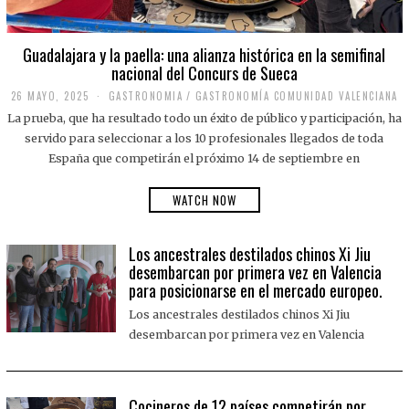
Guadalajara y la paella: una alianza histórica en la semifinal
nacional del Concurs de Sueca
26 MAYO, 2025
2
GASTRONOMIA
/
GASTRONOMÍA COMUNIDAD VALENCIANA
6
La prueba, que ha resultado todo un éxito de público y participación, ha
M
A
servido para seleccionar a los 10 profesionales llegados de toda
Y
España que competirán el próximo 14 de septiembre en
O
,
2
WATCH NOW
0
2
5
Los ancestrales destilados chinos Xi Jiu
desembarcan por primera vez en Valencia
para posicionarse en el mercado europeo.
Los ancestrales destilados chinos Xi Jiu
desembarcan por primera vez en Valencia
Cocineros de 12 países competirán por