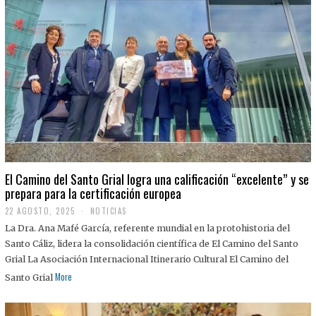
El Camino del Santo Grial logra una calificación “excelente” y se
prepara para la certificación europea
22 AGOSTO, 2025
2
NOTICIAS
2
La Dra. Ana Mafé García, referente mundial en la protohistoria del
A
G
Santo Cáliz, lidera la consolidación científica de El Camino del Santo
O
Grial La Asociación Internacional Itinerario Cultural El Camino del
S
T
More
Santo Grial
O
,
2