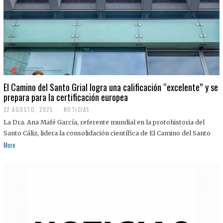
El Camino del Santo Grial logra una calificación “excelente” y se
prepara para la certificación europea
22 AGOSTO, 2025
2
NOTICIAS
2
La Dra. Ana Mafé García, referente mundial en la protohistoria del
A
G
Santo Cáliz, lidera la consolidación científica de El Camino del Santo
O
More
S
T
O
,
2
0
2
5