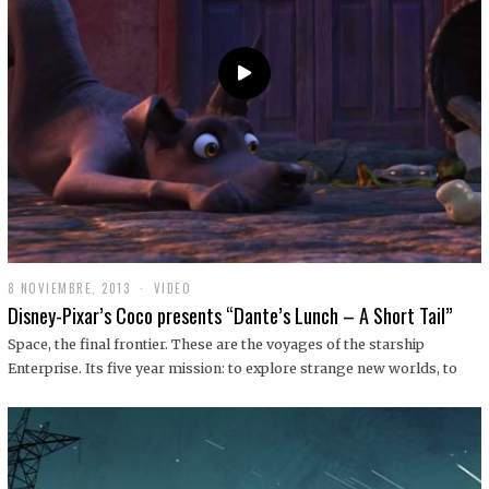
9
8 NOVIEMBRE, 2013
1
VIDEO
9
Disney-Pixar’s Coco presents “Dante’s Lunch – A Short Tail”
D
I
Space, the final frontier. These are the voyages of the starship
C
Enterprise. Its five year mission: to explore strange new worlds, to
I
E
M
B
R
E
,
2