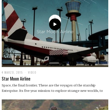
0
1
9
4 MARZO, 2015
1
VIDEO
9
Star Moon Airline
D
I
Space, the final frontier. These are the voyages of the starship
C
Enterprise. Its five year mission: to explore strange new worlds, to
I
E
M
B
R
E