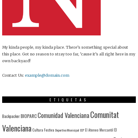
My kinda people, my kinda place. There’s something special about
this place. Got no reason to stray too far, ’cause it’s all right here in my
own backyard!
Contact Us:
example@domain.com
ETIQUETAS
Comunitat
Comunidad Valenciana
BIOPARC
Backpacker
Valenciana
El
Cultura Festiva
Deportiva Municipal
EEP
El Ateneo Mercantil