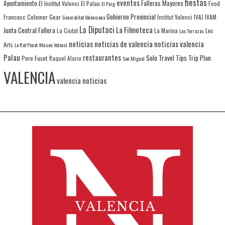
fiestas
eventos
Ayuntamiento
Falleras Mayores
El Institut Valenci
El Palau
Food
El Puig
Gobierno Provincial
Francesc Colomer
Gear
IVAJ
IVAM
Generalitat Valenciana
Institut Valenci
La Diputaci
La Filmoteca
Junta Central Fallera
La Marina
Les
La Ciutat
Las Terrazas
noticias
noticias de valencia
noticias valencia
Arts
Lo Rat Penat
Museu Valenci
Palau
restaurantes
Solo Travel
Tips
Trip Plan
Pere Fuset
Raquel Alario
San Miguel
VALENCIA
valencia noticias