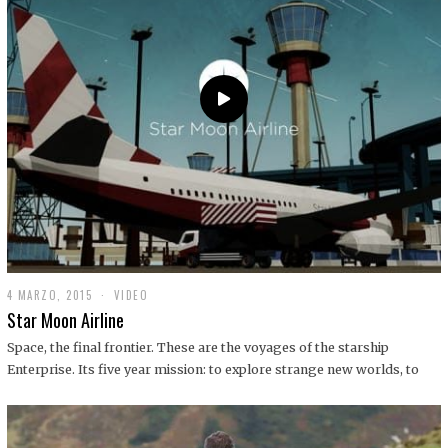
0
1
9
4 MARZO, 2015
1
VIDEO
9
Star Moon Airline
D
I
Space, the final frontier. These are the voyages of the starship
C
Enterprise. Its five year mission: to explore strange new worlds, to
I
E
M
B
R
E