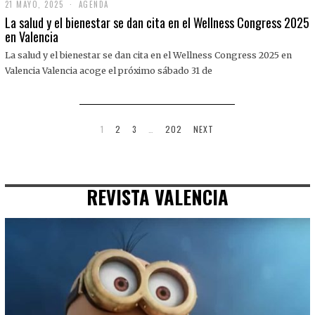
21 MAYO, 2025
2
AGENDA
1
La salud y el bienestar se dan cita en el Wellness Congress 2025
M
en Valencia
A
Y
La salud y el bienestar se dan cita en el Wellness Congress 2025 en
O
,
Valencia Valencia acoge el próximo sábado 31 de
2
0
2
5
1
2
3
…
202
NEXT
REVISTA VALENCIA