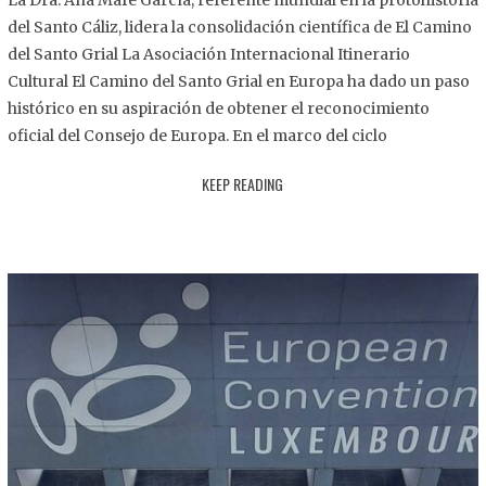
La Dra. Ana Mafé García, referente mundial en la protohistoria
8
del Santo Cáliz, lidera la consolidación científica de El Camino
.
del Santo Grial La Asociación Internacional Itinerario
2
Cultural El Camino del Santo Grial en Europa ha dado un paso
0
histórico en su aspiración de obtener el reconocimiento
2
oficial del Consejo de Europa. En el marco del ciclo
5
KEEP READING