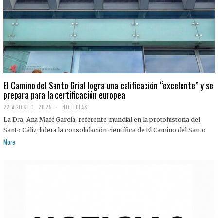
El Camino del Santo Grial logra una calificación “excelente” y se
prepara para la certificación europea
22 AGOSTO, 2025
2
NOTICIAS
2
La Dra. Ana Mafé García, referente mundial en la protohistoria del
A
G
Santo Cáliz, lidera la consolidación científica de El Camino del Santo
O
More
S
T
O
,
2
0
2
5