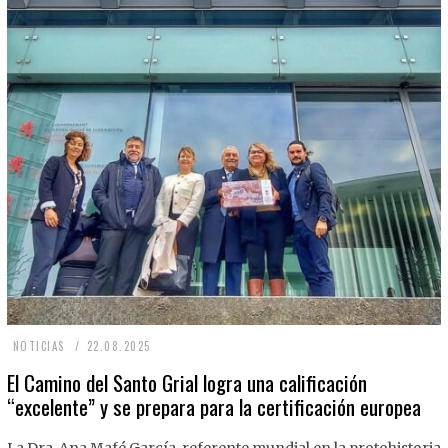
2
NOTICIAS
22.08.2025
2
El Camino del Santo Grial logra una calificación
“excelente” y se prepara para la certificación europea
.
0