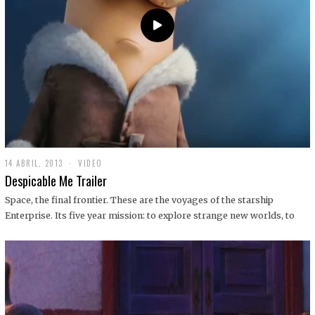
14 ABRIL, 2013
1
VIDEO
9
Despicable Me Trailer
D
I
Space, the final frontier. These are the voyages of the starship
C
Enterprise. Its five year mission: to explore strange new worlds, to
I
E
M
B
R
E
,
2
0
1