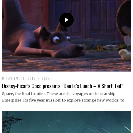
9
8 NOVIEMBRE, 2013
1
VIDEO
9
Disney-Pixar’s Coco presents “Dante’s Lunch – A Short Tail”
D
I
Space, the final frontier. These are the voyages of the starship
C
Enterprise. Its five year mission: to explore strange new worlds, to
I
E
M
B
R
E
,
2