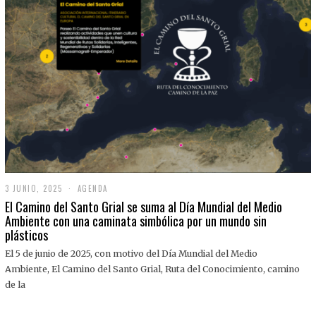
3 JUNIO, 2025
3
AGENDA
J
El Camino del Santo Grial se suma al Día Mundial del Medio
U
Ambiente con una caminata simbólica por un mundo sin
N
plásticos
I
O
,
El 5 de junio de 2025, con motivo del Día Mundial del Medio
2
Ambiente, El Camino del Santo Grial, Ruta del Conocimiento, camino
0
2
de la
5