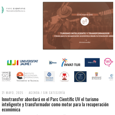
21 MAYO, 2025
2
AGENDA
/
SIN CATEGORÍA
1
Innotransfer abordará en el Parc Científic UV el turismo
M
inteligente y transformador como motor para la recuperación
A
económica
Y
O