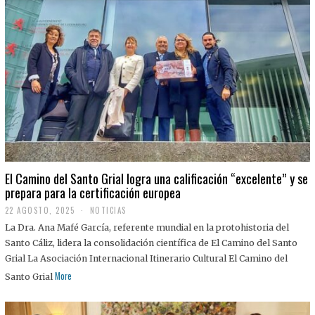
El Camino del Santo Grial logra una calificación “excelente” y se
prepara para la certificación europea
22 AGOSTO, 2025
2
NOTICIAS
2
La Dra. Ana Mafé García, referente mundial en la protohistoria del
A
G
Santo Cáliz, lidera la consolidación científica de El Camino del Santo
O
Grial La Asociación Internacional Itinerario Cultural El Camino del
S
T
More
Santo Grial
O
,
2