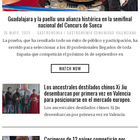
Guadalajara y la paella: una alianza histórica en la semifinal
nacional del Concurs de Sueca
26 MAYO, 2025
2
GASTRONOMIA
/
GASTRONOMÍA COMUNIDAD VALENCIANA
6
La prueba, que ha resultado todo un éxito de público y participación, ha
M
A
servido para seleccionar a los 10 profesionales llegados de toda
Y
España que competirán el próximo 14 de septiembre en
O
,
2
WATCH NOW
0
2
5
Los ancestrales destilados chinos Xi Jiu
desembarcan por primera vez en Valencia
para posicionarse en el mercado europeo.
Los ancestrales destilados chinos Xi Jiu
desembarcan por primera vez en Valencia
Cocineros de 12 países competirán por