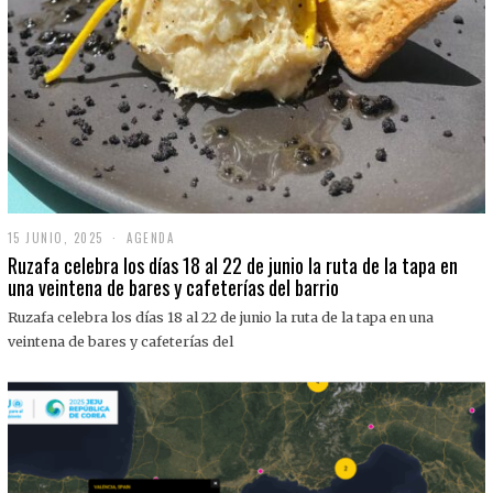
15 JUNIO, 2025
1
AGENDA
5
Ruzafa celebra los días 18 al 22 de junio la ruta de la tapa en
J
una veintena de bares y cafeterías del barrio
U
N
Ruzafa celebra los días 18 al 22 de junio la ruta de la tapa en una
I
O
veintena de bares y cafeterías del
,
2
0
2
5