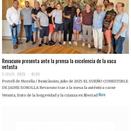
0
2
5
Revacuno presenta ante la prensa la excelencia de la vaca
vetusta
3 JULIO, 2025
1
BLOG
1
Portell de Morella / Benicàssim, julio de 2025 EL SUEÑO COMESTIBLE
J
U
DE JAIME SOROLLA Revacuno trae a la mesa la auténtica carne
L
More
Vetusta, fruto de la longevidad y la crianza en libertad
I
O
,
2
0
2
5