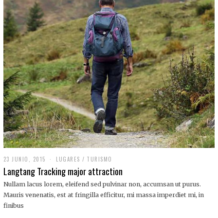
,
2
0
1
9
23 JUNIO, 2015
LUGARES
/
TURISMO
Langtang Tracking major attraction
Nullam lacus lorem, eleifend sed pulvinar non, accumsan ut purus.
Mauris venenatis, est at fringilla efficitur, mi massa imperdiet mi, in
finibus