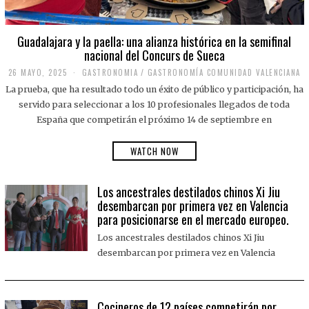
Guadalajara y la paella: una alianza histórica en la semifinal
nacional del Concurs de Sueca
26 MAYO, 2025
2
GASTRONOMIA
/
GASTRONOMÍA COMUNIDAD VALENCIANA
6
La prueba, que ha resultado todo un éxito de público y participación, ha
M
A
servido para seleccionar a los 10 profesionales llegados de toda
Y
España que competirán el próximo 14 de septiembre en
O
,
2
WATCH NOW
0
2
5
Los ancestrales destilados chinos Xi Jiu
desembarcan por primera vez en Valencia
para posicionarse en el mercado europeo.
Los ancestrales destilados chinos Xi Jiu
desembarcan por primera vez en Valencia
Cocineros de 12 países competirán por