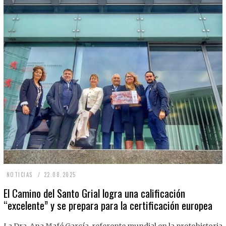
2
NOTICIAS
22.08.2025
2
El Camino del Santo Grial logra una calificación
“excelente” y se prepara para la certificación europea
.
0