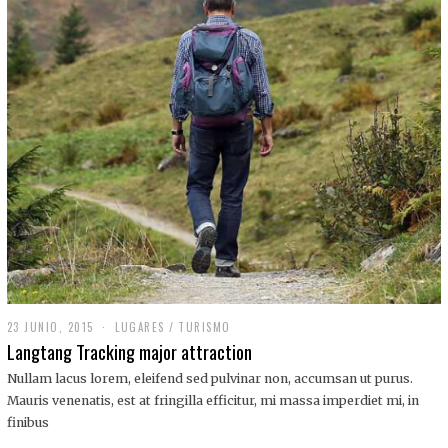
,
2
0
1
9
23 JUNIO, 2015
LUGARES
/
TURISMO
Langtang Tracking major attraction
Nullam lacus lorem, eleifend sed pulvinar non, accumsan ut purus.
Mauris venenatis, est at fringilla efficitur, mi massa imperdiet mi, in
finibus