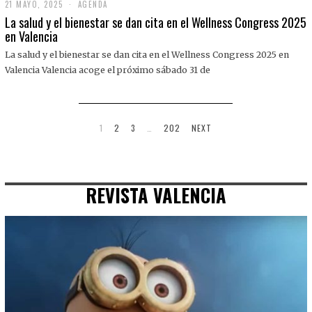
21 MAYO, 2025
2
AGENDA
1
La salud y el bienestar se dan cita en el Wellness Congress 2025
M
en Valencia
A
Y
La salud y el bienestar se dan cita en el Wellness Congress 2025 en
O
,
Valencia Valencia acoge el próximo sábado 31 de
2
0
2
5
1
2
3
…
202
NEXT
REVISTA VALENCIA