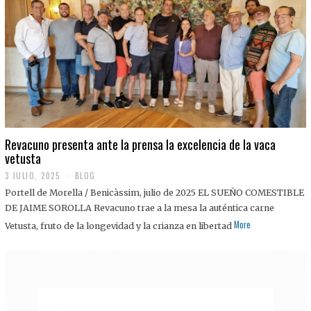
0
2
5
Revacuno presenta ante la prensa la excelencia de la vaca
vetusta
3 JULIO, 2025
1
BLOG
1
Portell de Morella / Benicàssim, julio de 2025 EL SUEÑO COMESTIBLE
J
U
DE JAIME SOROLLA Revacuno trae a la mesa la auténtica carne
L
More
Vetusta, fruto de la longevidad y la crianza en libertad
I
O
,
2
0
2
5