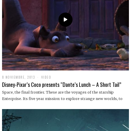
9
8 NOVIEMBRE, 2013
1
VIDEO
9
Disney-Pixar’s Coco presents “Dante’s Lunch – A Short Tail”
D
I
Space, the final frontier. These are the voyages of the starship
C
Enterprise. Its five year mission: to explore strange new worlds, to
I
E
M
B
R
E
,
2