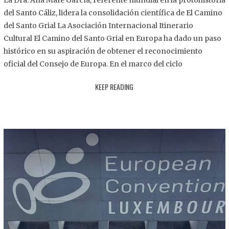
La Dra. Ana Mafé García, referente mundial en la protohistoria
8
del Santo Cáliz, lidera la consolidación científica de El Camino
.
del Santo Grial La Asociación Internacional Itinerario
2
Cultural El Camino del Santo Grial en Europa ha dado un paso
0
histórico en su aspiración de obtener el reconocimiento
2
oficial del Consejo de Europa. En el marco del ciclo
5
KEEP READING