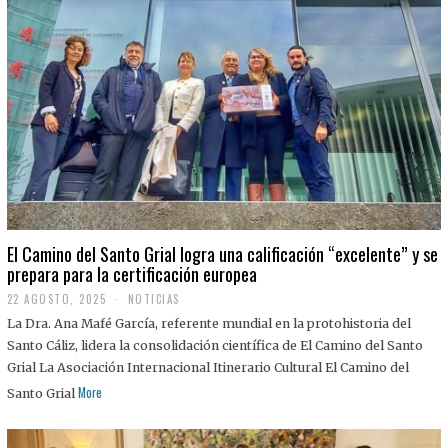
El Camino del Santo Grial logra una calificación “excelente” y se
prepara para la certificación europea
22 AGOSTO, 2025
2
NOTICIAS
2
La Dra. Ana Mafé García, referente mundial en la protohistoria del
A
G
Santo Cáliz, lidera la consolidación científica de El Camino del Santo
O
Grial La Asociación Internacional Itinerario Cultural El Camino del
S
T
More
Santo Grial
O
,
2