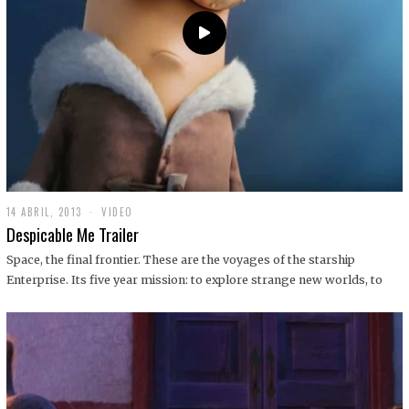
14 ABRIL, 2013
1
VIDEO
9
Despicable Me Trailer
D
I
Space, the final frontier. These are the voyages of the starship
C
Enterprise. Its five year mission: to explore strange new worlds, to
I
E
M
B
R
E
,
2
0
1