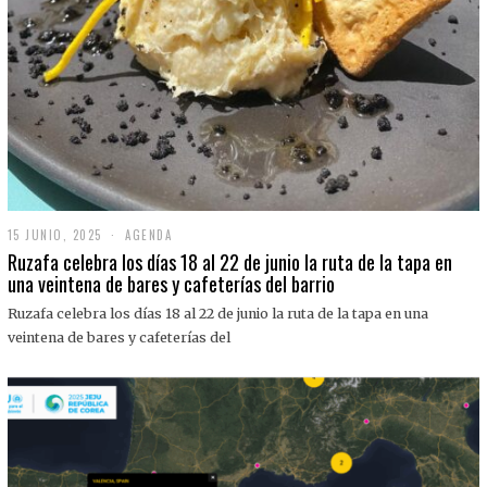
15 JUNIO, 2025
1
AGENDA
5
Ruzafa celebra los días 18 al 22 de junio la ruta de la tapa en
J
una veintena de bares y cafeterías del barrio
U
N
Ruzafa celebra los días 18 al 22 de junio la ruta de la tapa en una
I
O
veintena de bares y cafeterías del
,
2
0
2
5