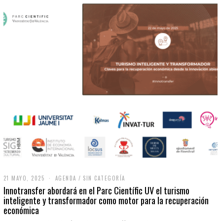
21 MAYO, 2025
2
AGENDA
/
SIN CATEGORÍA
1
Innotransfer abordará en el Parc Científic UV el turismo
M
inteligente y transformador como motor para la recuperación
A
económica
Y
O