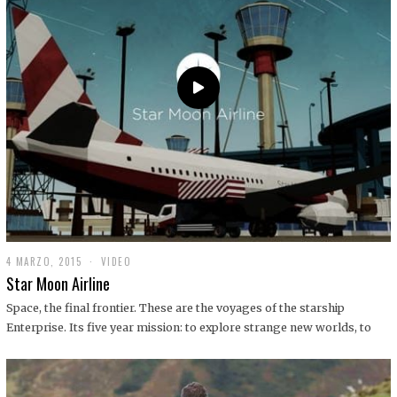
0
1
9
4 MARZO, 2015
1
VIDEO
9
Star Moon Airline
D
I
Space, the final frontier. These are the voyages of the starship
C
Enterprise. Its five year mission: to explore strange new worlds, to
I
E
M
B
R
E