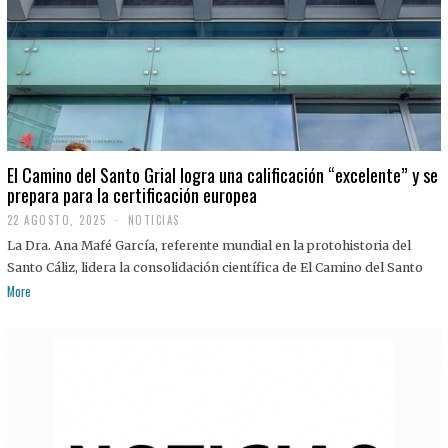
El Camino del Santo Grial logra una calificación “excelente” y se
prepara para la certificación europea
22 AGOSTO, 2025
2
NOTICIAS
2
La Dra. Ana Mafé García, referente mundial en la protohistoria del
A
G
Santo Cáliz, lidera la consolidación científica de El Camino del Santo
O
More
S
T
O
,
2
0
2
5