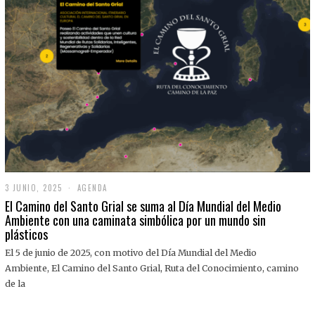
3 JUNIO, 2025
3
AGENDA
J
El Camino del Santo Grial se suma al Día Mundial del Medio
U
Ambiente con una caminata simbólica por un mundo sin
N
plásticos
I
O
,
El 5 de junio de 2025, con motivo del Día Mundial del Medio
2
Ambiente, El Camino del Santo Grial, Ruta del Conocimiento, camino
0
2
de la
5