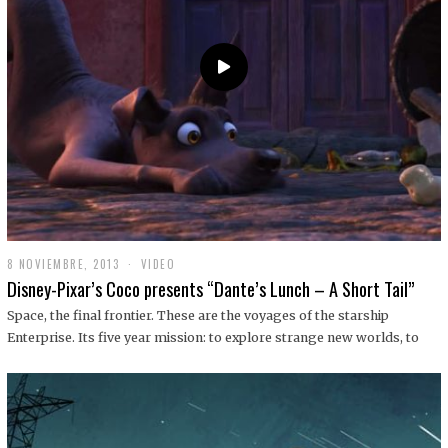
9
8 NOVIEMBRE, 2013
1
VIDEO
9
Disney-Pixar’s Coco presents “Dante’s Lunch – A Short Tail”
D
I
Space, the final frontier. These are the voyages of the starship
C
Enterprise. Its five year mission: to explore strange new worlds, to
I
E
M
B
R
E
,
2