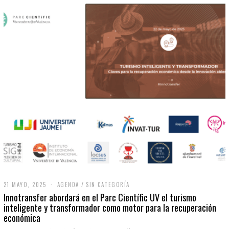
21 MAYO, 2025
2
AGENDA
/
SIN CATEGORÍA
1
Innotransfer abordará en el Parc Científic UV el turismo
M
inteligente y transformador como motor para la recuperación
A
económica
Y
O