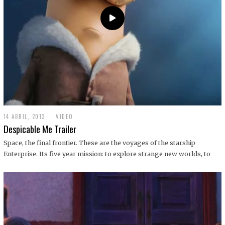
14 ABRIL, 2013
1
VIDEO
9
Despicable Me Trailer
D
I
Space, the final frontier. These are the voyages of the starship
C
Enterprise. Its five year mission: to explore strange new worlds, to
I
E
M
B
R
E
,
2
0
1