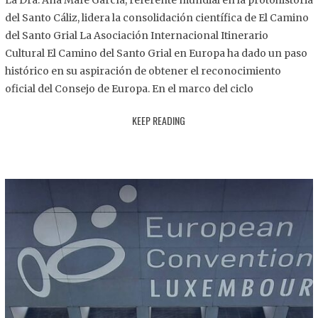
La Dra. Ana Mafé García, referente mundial en la protohistoria
8
del Santo Cáliz, lidera la consolidación científica de El Camino
.
del Santo Grial La Asociación Internacional Itinerario
2
Cultural El Camino del Santo Grial en Europa ha dado un paso
0
histórico en su aspiración de obtener el reconocimiento
2
oficial del Consejo de Europa. En el marco del ciclo
5
KEEP READING