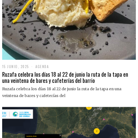
15 JUNIO, 2025
1
AGENDA
5
Ruzafa celebra los días 18 al 22 de junio la ruta de la tapa en
J
una veintena de bares y cafeterías del barrio
U
N
Ruzafa celebra los días 18 al 22 de junio la ruta de la tapa en una
I
O
veintena de bares y cafeterías del
,
2
0
2
5