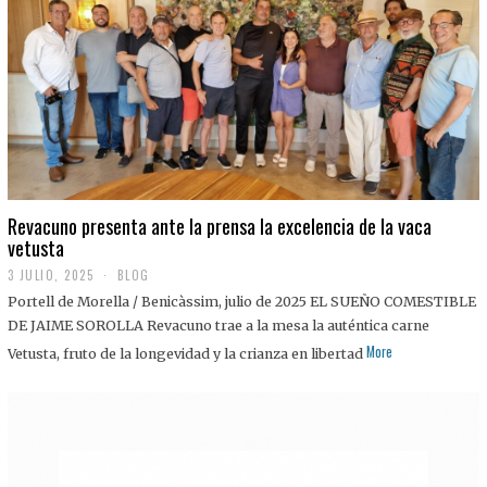
0
2
5
Revacuno presenta ante la prensa la excelencia de la vaca
vetusta
3 JULIO, 2025
1
BLOG
1
Portell de Morella / Benicàssim, julio de 2025 EL SUEÑO COMESTIBLE
J
U
DE JAIME SOROLLA Revacuno trae a la mesa la auténtica carne
L
More
Vetusta, fruto de la longevidad y la crianza en libertad
I
O
,
2
0
2
5