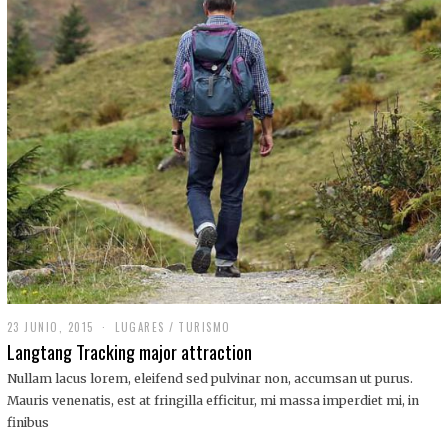
,
2
0
1
9
23 JUNIO, 2015
LUGARES
/
TURISMO
Langtang Tracking major attraction
Nullam lacus lorem, eleifend sed pulvinar non, accumsan ut purus.
Mauris venenatis, est at fringilla efficitur, mi massa imperdiet mi, in
finibus