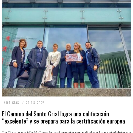
2
NOTICIAS
22.08.2025
2
El Camino del Santo Grial logra una calificación
“excelente” y se prepara para la certificación europea
.
0