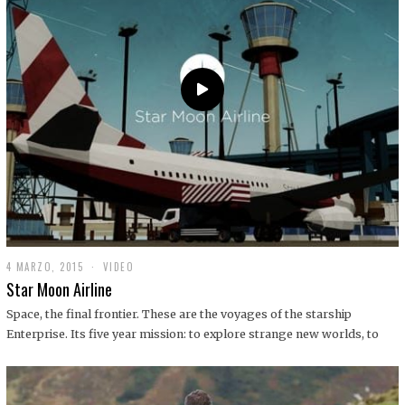
0
1
9
4 MARZO, 2015
1
VIDEO
9
Star Moon Airline
D
I
Space, the final frontier. These are the voyages of the starship
C
Enterprise. Its five year mission: to explore strange new worlds, to
I
E
M
B
R
E