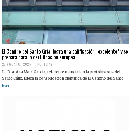
El Camino del Santo Grial logra una calificación “excelente” y se
prepara para la certificación europea
22 AGOSTO, 2025
2
NOTICIAS
2
La Dra. Ana Mafé García, referente mundial en la protohistoria del
A
G
Santo Cáliz, lidera la consolidación científica de El Camino del Santo
O
More
S
T
O
,
2
0
2
5