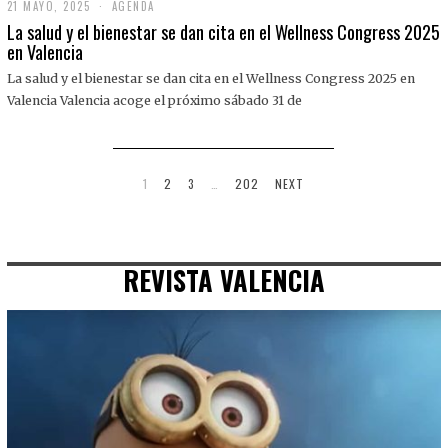
21 MAYO, 2025
2
AGENDA
1
La salud y el bienestar se dan cita en el Wellness Congress 2025
M
en Valencia
A
Y
La salud y el bienestar se dan cita en el Wellness Congress 2025 en
O
,
Valencia Valencia acoge el próximo sábado 31 de
2
0
2
5
1
2
3
…
202
NEXT
REVISTA VALENCIA