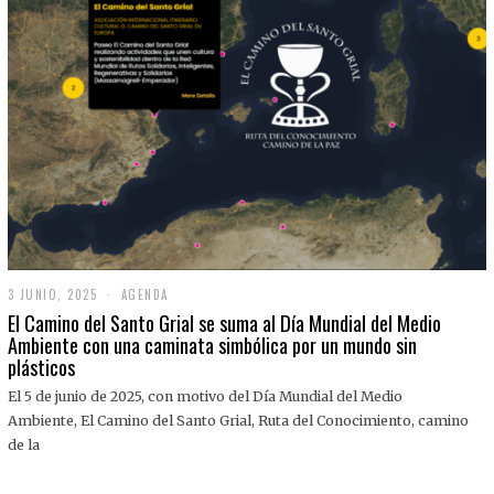
3 JUNIO, 2025
3
AGENDA
J
El Camino del Santo Grial se suma al Día Mundial del Medio
U
Ambiente con una caminata simbólica por un mundo sin
N
plásticos
I
O
,
El 5 de junio de 2025, con motivo del Día Mundial del Medio
2
Ambiente, El Camino del Santo Grial, Ruta del Conocimiento, camino
0
2
de la
5