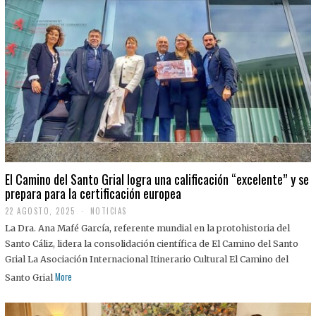
El Camino del Santo Grial logra una calificación “excelente” y se
prepara para la certificación europea
22 AGOSTO, 2025
2
NOTICIAS
2
La Dra. Ana Mafé García, referente mundial en la protohistoria del
A
G
Santo Cáliz, lidera la consolidación científica de El Camino del Santo
O
Grial La Asociación Internacional Itinerario Cultural El Camino del
S
T
More
Santo Grial
O
,
2