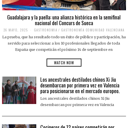
Guadalajara y la paella: una alianza histórica en la semifinal
nacional del Concurs de Sueca
26 MAYO, 2025
2
GASTRONOMIA
/
GASTRONOMÍA COMUNIDAD VALENCIANA
6
La prueba, que ha resultado todo un éxito de público y participación, ha
M
A
servido para seleccionar a los 10 profesionales llegados de toda
Y
España que competirán el próximo 14 de septiembre en
O
,
2
WATCH NOW
0
2
5
Los ancestrales destilados chinos Xi Jiu
desembarcan por primera vez en Valencia
para posicionarse en el mercado europeo.
Los ancestrales destilados chinos Xi Jiu
desembarcan por primera vez en Valencia
Cocineros de 12 países competirán por