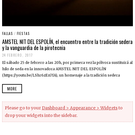
FALLAS
/
FIESTAS
AMSTEL NIT DEL ESPOLÍN, el encuentro entre la tradición sedera
y la vanguardia de la pirotecnia
24 FEBRERO, 2017
3
0
El sábado 25 de febrero a las 20h, por primera vez la pólvora sustituirá al
A
B
hilo de seda en la innovadora AMSTEL NIT DEL ESPOLÍN
R
(https://youtu.be/LShr6zEn7fA), un homenaje a la tradición sedera
I
L
,
MORE
2
0
1
8
Please go to your
Dashboard > Appearance > Widgets
to
drop your widgets into the sidebar.