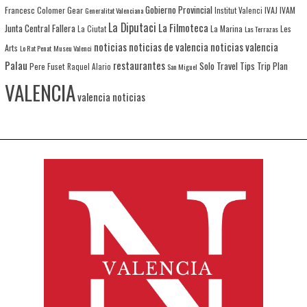
Gobierno Provincial
Francesc Colomer
Gear
IVAJ
IVAM
Generalitat Valenciana
Institut Valenci
La Diputaci
La Filmoteca
Junta Central Fallera
La Marina
Les
La Ciutat
Las Terrazas
noticias
noticias de valencia
noticias valencia
Arts
Lo Rat Penat
Museu Valenci
Palau
restaurantes
Solo Travel
Tips
Trip Plan
Pere Fuset
Raquel Alario
San Miguel
VALENCIA
valencia noticias