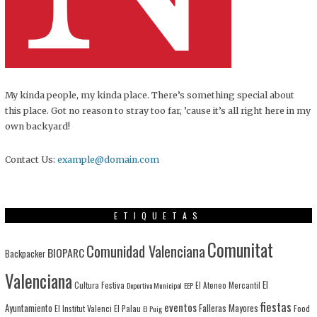
My kinda people, my kinda place. There’s something special about
this place. Got no reason to stray too far, ’cause it’s all right here in my
own backyard!
Contact Us:
example@domain.com
ETIQUETAS
Comunitat
Comunidad Valenciana
BIOPARC
Backpacker
Valenciana
El
Cultura Festiva
Deportiva Municipal
EEP
El Ateneo Mercantil
fiestas
eventos
Ayuntamiento
Falleras Mayores
El Institut Valenci
El Palau
Food
El Puig