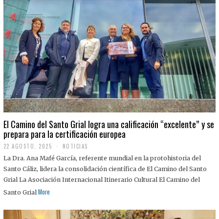
El Camino del Santo Grial logra una calificación “excelente” y se
prepara para la certificación europea
22 AGOSTO, 2025
2
NOTICIAS
2
La Dra. Ana Mafé García, referente mundial en la protohistoria del
A
G
Santo Cáliz, lidera la consolidación científica de El Camino del Santo
O
Grial La Asociación Internacional Itinerario Cultural El Camino del
S
T
More
Santo Grial
O
,
2