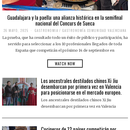
Guadalajara y la paella: una alianza histórica en la semifinal
nacional del Concurs de Sueca
26 MAYO, 2025
2
GASTRONOMIA
/
GASTRONOMÍA COMUNIDAD VALENCIANA
6
La prueba, que ha resultado todo un éxito de público y participación, ha
M
A
servido para seleccionar a los 10 profesionales llegados de toda
Y
España que competirán el próximo 14 de septiembre en
O
,
2
WATCH NOW
0
2
5
Los ancestrales destilados chinos Xi Jiu
desembarcan por primera vez en Valencia
para posicionarse en el mercado europeo.
Los ancestrales destilados chinos Xi Jiu
desembarcan por primera vez en Valencia
Cocineros de 12 países competirán por