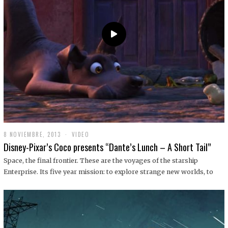
9
8 NOVIEMBRE, 2013
1
VIDEO
9
Disney-Pixar’s Coco presents “Dante’s Lunch – A Short Tail”
D
I
Space, the final frontier. These are the voyages of the starship
C
Enterprise. Its five year mission: to explore strange new worlds, to
I
E
M
B
R
E
,
2