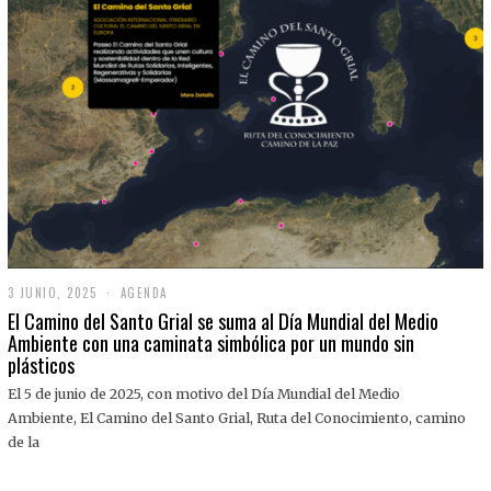
3 JUNIO, 2025
3
AGENDA
J
El Camino del Santo Grial se suma al Día Mundial del Medio
U
Ambiente con una caminata simbólica por un mundo sin
N
plásticos
I
O
,
El 5 de junio de 2025, con motivo del Día Mundial del Medio
2
Ambiente, El Camino del Santo Grial, Ruta del Conocimiento, camino
0
2
de la
5