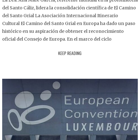
La Dra. Ana Mafé García, referente mundial en la protohistoria
8
del Santo Cáliz, lidera la consolidación científica de El Camino
.
del Santo Grial La Asociación Internacional Itinerario
2
Cultural El Camino del Santo Grial en Europa ha dado un paso
0
histórico en su aspiración de obtener el reconocimiento
2
oficial del Consejo de Europa. En el marco del ciclo
5
KEEP READING