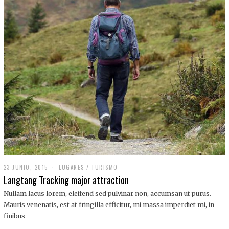
,
2
0
1
9
23 JUNIO, 2015
LUGARES
/
TURISMO
Langtang Tracking major attraction
Nullam lacus lorem, eleifend sed pulvinar non, accumsan ut purus.
Mauris venenatis, est at fringilla efficitur, mi massa imperdiet mi, in
finibus