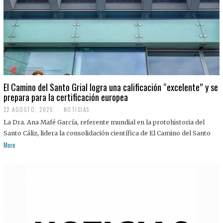
El Camino del Santo Grial logra una calificación “excelente” y se
prepara para la certificación europea
22 AGOSTO, 2025
2
NOTICIAS
2
La Dra. Ana Mafé García, referente mundial en la protohistoria del
A
G
Santo Cáliz, lidera la consolidación científica de El Camino del Santo
O
More
S
T
O
,
2
0
2
5