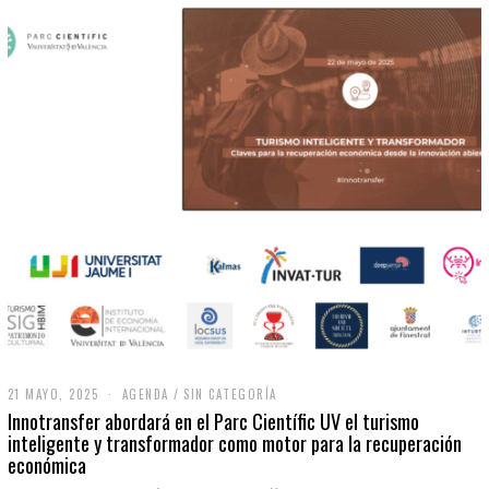
21 MAYO, 2025
2
AGENDA
/
SIN CATEGORÍA
1
Innotransfer abordará en el Parc Científic UV el turismo
M
inteligente y transformador como motor para la recuperación
A
económica
Y
O