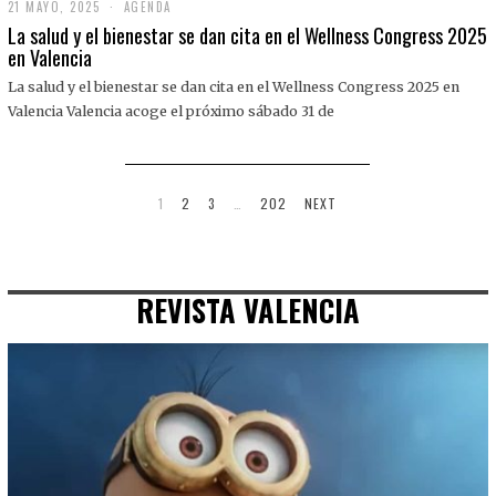
21 MAYO, 2025
2
AGENDA
1
La salud y el bienestar se dan cita en el Wellness Congress 2025
M
en Valencia
A
Y
La salud y el bienestar se dan cita en el Wellness Congress 2025 en
O
,
Valencia Valencia acoge el próximo sábado 31 de
2
0
2
5
1
2
3
…
202
NEXT
REVISTA VALENCIA