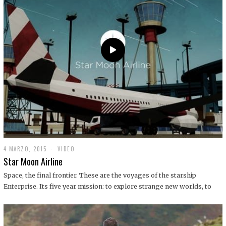
0
1
9
4 MARZO, 2015
1
VIDEO
9
Star Moon Airline
D
I
Space, the final frontier. These are the voyages of the starship
C
Enterprise. Its five year mission: to explore strange new worlds, to
I
E
M
B
R
E