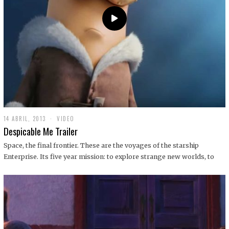
14 ABRIL, 2013
1
VIDEO
9
Despicable Me Trailer
D
I
Space, the final frontier. These are the voyages of the starship
C
Enterprise. Its five year mission: to explore strange new worlds, to
I
E
M
B
R
E
,
2
0
1