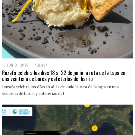
15 JUNIO, 2025
1
AGENDA
5
Ruzafa celebra los días 18 al 22 de junio la ruta de la tapa en
J
una veintena de bares y cafeterías del barrio
U
N
Ruzafa celebra los días 18 al 22 de junio la ruta de la tapa en una
I
O
veintena de bares y cafeterías del
,
2
0
2
5