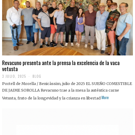
0
2
5
Revacuno presenta ante la prensa la excelencia de la vaca
vetusta
3 JULIO, 2025
1
BLOG
1
Portell de Morella / Benicàssim, julio de 2025 EL SUEÑO COMESTIBLE
J
U
DE JAIME SOROLLA Revacuno trae a la mesa la auténtica carne
L
More
Vetusta, fruto de la longevidad y la crianza en libertad
I
O
,
2
0
2
5