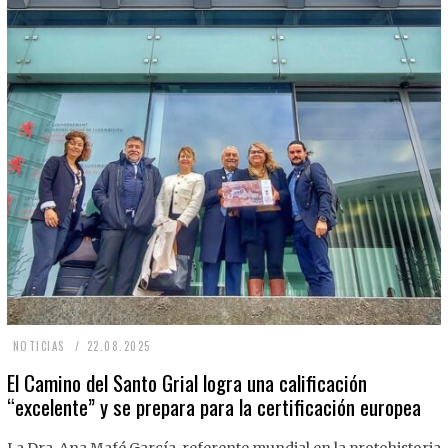
2
NOTICIAS
22.08.2025
2
El Camino del Santo Grial logra una calificación
“excelente” y se prepara para la certificación europea
.
0